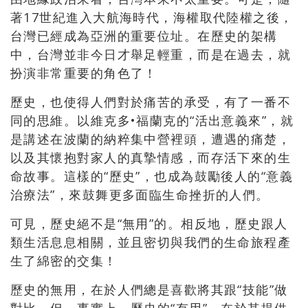
著17世紀進入大航海時代，海權取代陸權之後，
台灣已經成為亞洲的重要位址。在歷史的架構
中，
台灣並非今日才舉足輕重，而是在過去，就
扮演非常重要的角色了！
歷史，也使得人們對於痛苦的承受，有了一番不
同的思維。
以維克多•福蘭克的“活出意義來”，
就
是講述在波蘭的納粹集中營裡頭，遭遇的痛楚，
以及其懷抱對家人的真摯情感，而存活下來的生
命故事。這樣的“
歷史”，也成為鼓勵後人的“意義
治療法”，
來鼓舞更多面臨生命挫折的人們。
可見，歷史絕不是“無用”的。相反地，歷史跟人
類生活息息相關，
並且密切與我們的生命旅程產
生了綿密的交集！
歷史的無用，在於人們總是喜歡將其跟“技能”做
對比。但，
事實上，歷史的“有用”，
在於其提供