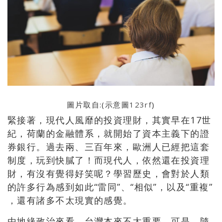
圖片取自:(示意圖
123rf
)
緊接著，現代人風靡的投資理財，其實早在17世
紀，
荷蘭的金融體系，就開始了資本主義下的證
券銀行。過去兩、
三百年來，歐洲人已經把這套
制度，玩到快膩了！而現代人，
依然還在投資理
財，有沒有覺得好笑呢？學習歷史，
會對於人類
的許多行為感到如此“雷同”、“相似”，以及“重複”
，還有諸多不太現實的感覺。
由地緣政治來看，台灣本來不太重要。可是，
隨