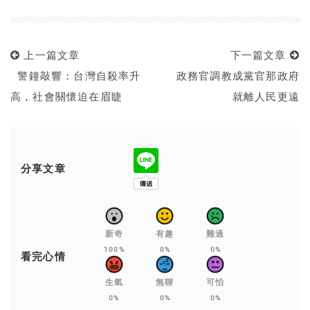
上一篇文章
下一篇文章
警鐘敲響：台灣自殺率升
政務官調教成黨官那政府
高，社會關懷迫在眉睫
就離人民更遠
分享文章
新奇
有趣
難過
100%
0%
0%
看完心情
生氣
無聊
可怕
0%
0%
0%