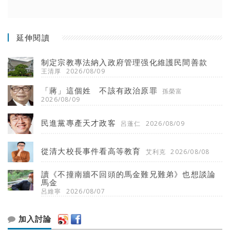
延伸閱讀
制定宗教專法納入政府管理强化維護民間善款
王清厚
2026/08/09
「蔣」這個姓 不該有政治原罪
孫榮富
2026/08/09
民進黨專產天才政客
呂蓬仁
2026/08/09
從清大校長事件看高等教育
艾利克
2026/08/08
讀《不撞南牆不回頭的馬金難兄難弟》也想談論
馬金
呂維寧
2026/08/07
加入討論