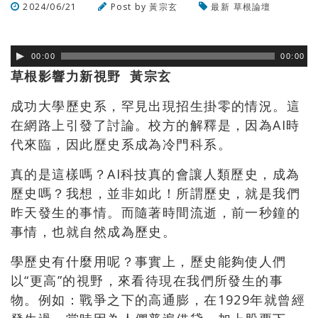
2024/06/21
Post by
黃宗玄
最新
草根論壇
瀏覽數
215
次
00:00
00:00
草根影響力新視野 黃宗玄
成功大學歷史系，罕見出現招生掛零的情況。
這
在網路上引發了討論。校方的解釋是，因為AI時
代來臨，
因此歷史系成為冷門科系。
真的是這樣嗎？AI科技真的會讓人類歷史，成為
歷史嗎？我想，
並非如此！所謂歷史，就是我們
昨天發生的事情。而隨著時間流逝，
前一秒鐘的
事情，也就自然成為歷史。
學歷史有什麼用呢？事實上，歷史能夠使人們
以“更高”的視野，
來看待現在我們所發生的事
物。例如：戰爭之下的高通膨，
在1929年就曾經