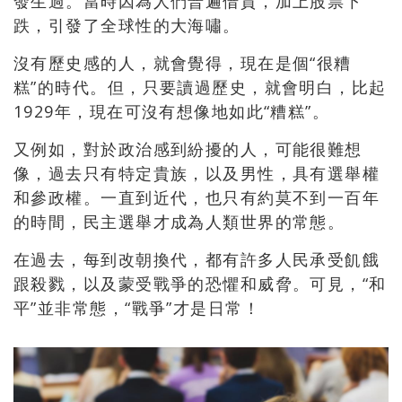
發生過。當時因為人們普遍借貸，
加上股票下
跌，引發了全球性的大海嘯。
沒有歷史感的人，就會覺得，現在是個“很糟
糕”的時代。但，
只要讀過歷史，就會明白，比起
1929年，
現在可沒有想像地如此“糟糕”。
又例如，對於政治感到紛擾的人，可能很難想
像，
過去只有特定貴族，以及男性，具有選舉權
和參政權。一直到近代，
也只有約莫不到一百年
的時間，民主選舉才成為人類世界的常態。
在過去，每到改朝換代，都有許多人民承受飢餓
跟殺戮，
以及蒙受戰爭的恐懼和威脅。可見，“和
平”並非常態，“戰爭”
才是日常！