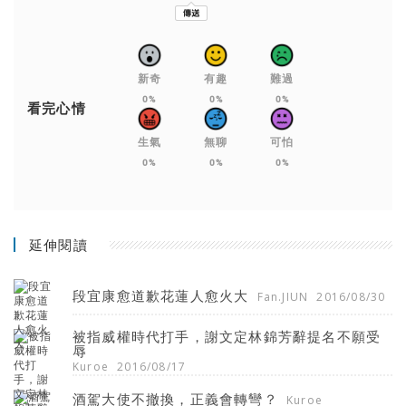
新奇
有趣
難過
0%
0%
0%
看完心情
生氣
無聊
可怕
0%
0%
0%
延伸閱讀
段宜康愈道歉花蓮人愈火大
Fan.JIUN
2016/08/30
被指威權時代打手，謝文定林錦芳辭提名不願受
辱
Kuroe
2016/08/17
酒駕大使不撤換，正義會轉彎？
Kuroe