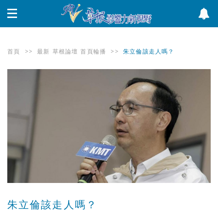
首頁
>>
最新
草根論壇
首頁輪播
>>
朱立倫該走人嗎？
朱立倫該走人嗎？