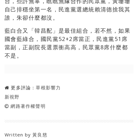
台，些許無辜，瞧瞧無緣合作的民眾黨，黃珊珊
自己排穩坐第一名，民進黨選總統賴清德捨我其
誰，朱卻什麼都沒。
藍白合又「韓昌配」是最佳組合，若不然，如果
國會藍綠合，國民黨52+2席當正，民進黨51席
當副，正副院長選票衝高高，民眾黨8席什麼都
不是。
更多評論：
草根影響力
新視野
網路著作權聲明
Written by
黃良慈