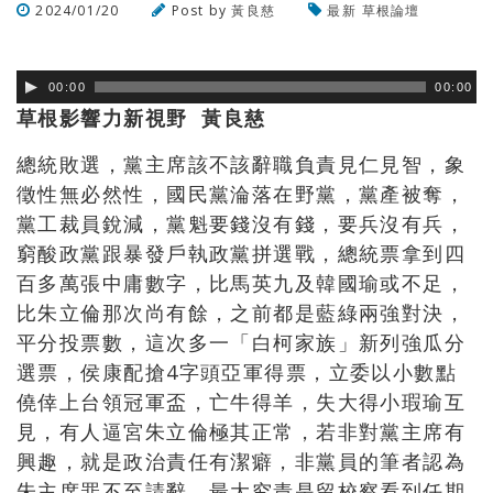
2024/01/20
Post by
黃良慈
最新
草根論壇
瀏覽數
424
次
00:00
00:00
草根影響力新視野 黃良慈
總統敗選，黨主席該不該辭職負責見仁見智，象
徵性無必然性，國民黨淪落在野黨，黨產被奪，
黨工裁員銳減，黨魁要錢沒有錢，要兵沒有兵，
窮酸政黨跟暴發戶執政黨拼選戰，總統票拿到四
百多萬張中庸數字，比馬英九及韓國瑜或不足，
比朱立倫那次尚有餘，之前都是藍綠兩強對決，
平分投票數，這次多一「白柯家族」新列強瓜分
選票，侯康配搶4字頭亞軍得票，立委以小數點
僥倖上台領冠軍盃，亡牛得羊，失大得小瑕瑜互
見，有人逼宮朱立倫極其正常，若非對黨主席有
興趣，就是政治責任有潔癖，非黨員的筆者認為
朱主席罪不至請辭，最大究責是留校察看到任期