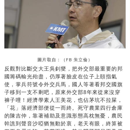
圖片取自：（FB
朱立倫
）
反觀對比斷交大王吳釗燮，把外交部最重要的邦
國籌碼輸光殆盡，仍厚著臉皮在位子上頤指氣
使，掌兵符號令外交兵馬，國人等著看邦交國旗
子移到一支不剩吧，原來外交部8年來從來沒穿
褲子哩！經濟學素人王美花，也佔茅坑不拉屎，
「花」落經濟部便從一而終。死守農業四行倉庫
的陳吉仲，靠著補助及意識形態高枕無憂，農民
幹譙到聲音沙啞猶無動於衷，老天有眼，終算被