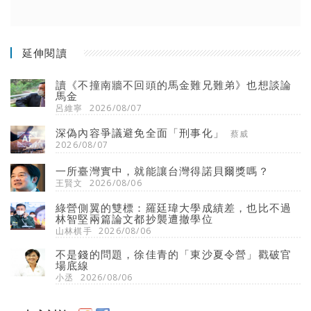
延伸閱讀
讀《不撞南牆不回頭的馬金難兄難弟》也想談論
馬金
呂維寧
2026/08/07
深偽內容爭議避免全面「刑事化」
蔡威
2026/08/07
一所臺灣實中，就能讓台灣得諾貝爾獎嗎？
王賢文
2026/08/06
綠營側翼的雙標：羅廷瑋大學成績差，也比不過
林智堅兩篇論文都抄襲遭撤學位
山林棋手
2026/08/06
不是錢的問題，徐佳青的「東沙夏令營」戳破官
場底線
小丞
2026/08/06