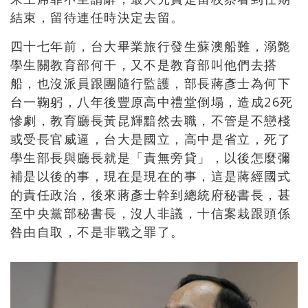
結束，留待連任時決定去留。
四十七年前，台大畢業旅行發生蘇澳船難，溺斃
學生關教育部何干，又不是教育部叫他們去搭
船，也沒派員跟團隨行監護，部長蔣彥士為何下
台一鞠躬，八年後豐原高中禮堂倒塌，造成26死
慘劇，教育廳長黃昆輝黯然去職，不管是不戀棧
或受長官威逼，台大是國立，高中是省立，死了
學生部長與廳長就是「責無旁貸」，以後怎麼彌
補是以後的事，現在是現在的事，這是蔣經國式
的責任政治，後來蔣彥士幹到總統府秘書長，甚
至中央黨部秘書長，沒人非議，十信案栽跟頭係
咎由自取，不是非戰之罪了。