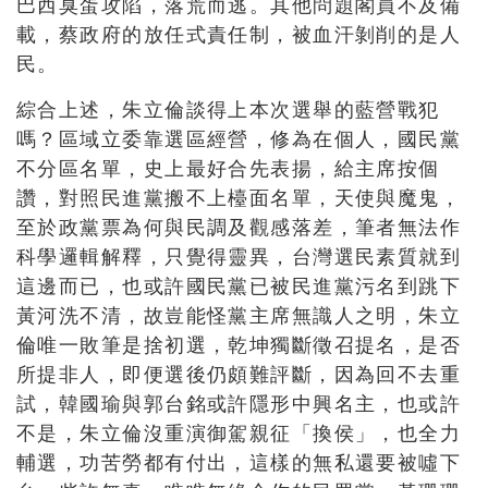
巴西臭蛋攻陷，落荒而逃。其他問題閣員不及備
載，蔡政府的放任式責任制，被血汗剝削的是人
民。
綜合上述，朱立倫談得上本次選舉的藍營戰犯
嗎？區域立委靠選區經營，修為在個人，國民黨
不分區名單，史上最好合先表揚，給主席按個
讚，對照民進黨搬不上檯面名單，天使與魔鬼，
至於政黨票為何與民調及觀感落差，筆者無法作
科學邏輯解釋，只覺得靈異，台灣選民素質就到
這邊而已，也或許國民黨已被民進黨污名到跳下
黃河洗不清，故豈能怪黨主席無識人之明，朱立
倫唯一敗筆是捨初選，乾坤獨斷徵召提名，是否
所提非人，即便選後仍頗難評斷，因為回不去重
試，韓國瑜與郭台銘或許隱形中興名主，也或許
不是，朱立倫沒重演御駕親征「換侯」，也全力
輔選，功苦勞都有付出，這樣的無私還要被噓下