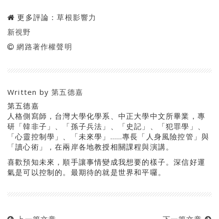
更多評論：
草根影響力
新視野
網路著作權聲明
Written by
第五德嘉
第五德嘉
人格側寫師，台灣大學化學系、中正大學中文所畢業，專
研「韓非子」、「孫子兵法」、「史記」、「犯罪學」、
「心靈控制學」、「未來學」……專長「人身風險控管」與
「讀心術」，在兩岸各地教授相關課程與演講。
喜歡預知未來，順手讓事情變成我想要的樣子。深信好運
氣是可以控制的。最期待的就是世界和平囉。