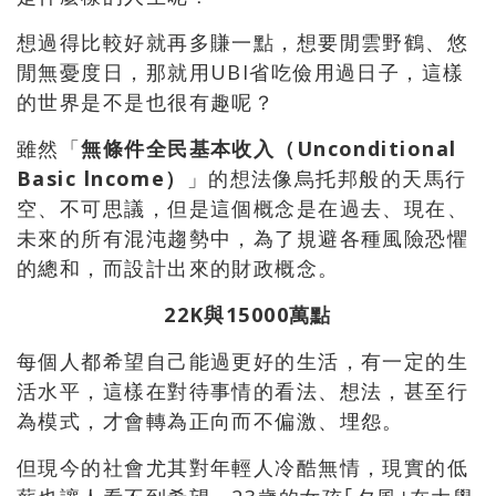
想過得比較好就再多賺一點，想要閒雲野鶴、悠
閒無憂度日，那就用UBI省吃儉用過日子，這樣
的世界是不是也很有趣呢？
雖然「
無條件全民基本收入（Unconditional
Basic lncome）
」的想法像烏托邦般的天馬行
空、不可思議，但是這個概念是在過去、現在、
未來的所有混沌趨勢中，為了規避各種風險恐懼
的總和，而設計出來的財政概念。
22K
與15000萬點
每個人都希望自己能過更好的生活，有一定的生
活水平，這樣在對待事情的看法、想法，甚至行
為模式，才會轉為正向而不偏激、埋怨。
但現今的社會尤其對年輕人冷酷無情，現實的低