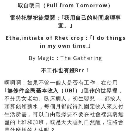
取自明日（Pull from Tomorrow）
雷特祀群祀徒愛瑟：｢我用自己的時間處理事
宜。｣
Etha,initiate of Rhet crop
：｢I do things
in my own time.｣
By Magic：The Gathering
不工作也有錢Rrr！
啊啊啊！如果不管一個人是否有工作，在使用
｢
無條件全民基本收入（UBl）
｣運作的世界裡，
不分男女老幼、臥床病人、初生嬰兒……都按人
頭算錢領薪水，每個月都能得到固定收入來支付
生活所需，可以自由選擇要不要在社會裡無窮無
盡的上班和加班，或是天天睡到自然醒，這將會
是什麼樣的人生呢？