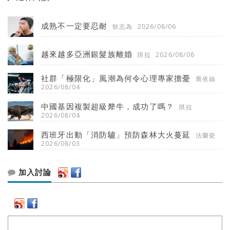
成熟不一定要忍耐
狄志為
2026/08/06
越來越多亞洲銀髮族離婚
琪拉
2026/08/06
社群「極限化」風潮為何令心理專家擔憂
喬依絲
2026/08/04
中國基因複製超級犛牛，成功了嗎？
琪拉
2026/08/04
西班牙出動「消防驢」預防森林大火蔓延
法蘭瓷
2026/08/03
加入討論