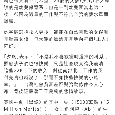
薪也讓人看不到希望，23歲的女孩｢夕風｣在大學
讀的是幼兒保育系，但是一到幼兒園當老師1年
後，卻因為過量的工作與不符合辛勞的薪水單而
離職。
她寧願選擇收入更少，卻能在自己喜歡的女僕咖
啡廳當女僕，每天穿的漂漂亮亮地向每個｢主人｣
問好。
｢夕風｣表示：「不是我不喜歡當時選擇的科系，
照顧孩子們也很快樂，只是社會現實讓我崩潰，
這些22K上下的收入，對從南部北上工作的我，
付完房租就沒了，那還不如找些快樂的小確
幸。」，台灣社會貧富差距與勞動條件令人心
寒，背後隱藏著千千萬萬的悲情故事。
英國神劇《黑鏡》的其中一集〈15000萬點（15
Million Merits）〉，女主角阿碧（Abi）的生