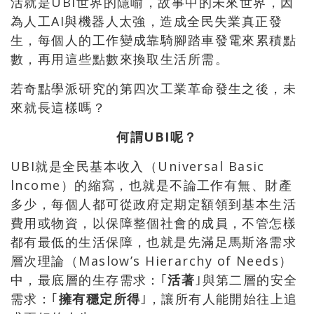
活就是UBI世界的隱喻，故事中的未來世界，因
為人工AI與機器人太強，造成全民失業真正發
生，每個人的工作變成靠騎腳踏車發電來累積點
數，再用這些點數來換取生活所需。
若奇點學派研究的第四次工業革命發生之後，未
來就長這樣嗎？
何謂UBI呢？
UBI就是全民基本收入（Universal Basic
lncome）的縮寫，也就是不論工作有無、財產
多少，每個人都可從政府定期定額領到基本生活
費用或物資，以保障整個社會的成員，不管怎樣
都有最低的生活保障，也就是先滿足馬斯洛需求
層次理論（Maslow’s Hierarchy of Needs）
中，最底層的生存需求：｢
活著
｣與第二層的安全
需求：｢
擁有穩定所得
｣，讓所有人能開始往上追