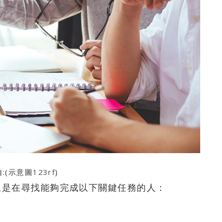
:(示意圖
123rf
)
上是在尋找能夠完成以下關鍵任務的人：