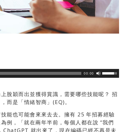
力
瀏覽數
135
次
00:00
上脫穎而出並獲得賞識，需要哪些技能呢？ 招
，而是「情緒智商」(EQ)。
技能也可能會來來去去。擁有 25 年招募經驗
速發展為例，「就在兩年半前，每個人都在說 “我們
ChatGPT 就出來了，現在編碼已經不再是未