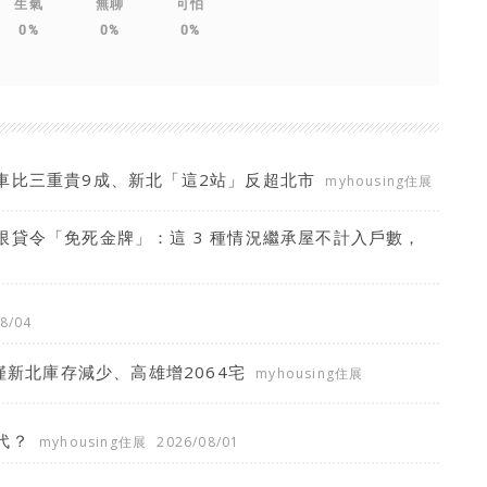
生氣
無聊
可怕
0%
0%
0%
車比三重貴9成、新北「這2站」反超北市
myhousing住展
貸令「免死金牌」：這 3 種情況繼承屋不計入戶數，
8/04
僅新北庫存減少、高雄增2064宅
myhousing住展
代？
myhousing住展
2026/08/01