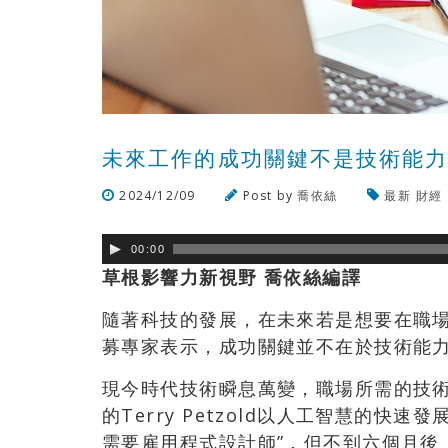
未來工作的成功關鍵不是技術能
2024/12/09
Post by
喬依絲
最新
財經
00:00
草根影響力新視野 喬依絲編譯
隨著科技的發展，在未來若是想要在職場
募專家表示，成功關鍵並不在於技術能力
現今時代技術瞬息萬變，職場所需的技術
的Terry Petzold以人工智慧的快
需要雇用程式設計師”，但不到六個月後，