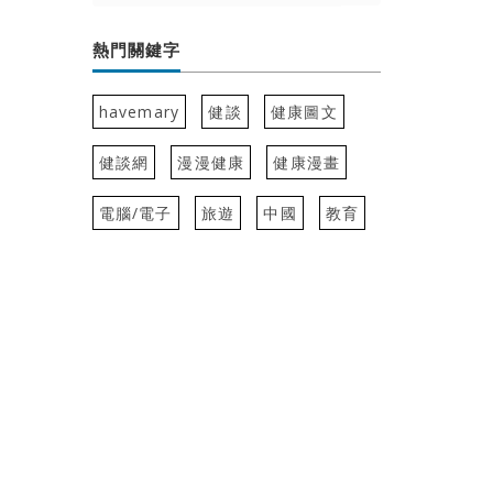
熱門關鍵字
havemary
健談
健康圖文
健談網
漫漫健康
健康漫畫
電腦/電子
旅遊
中國
教育