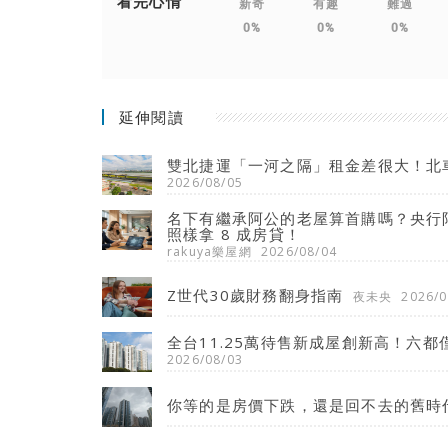
看完心情
新奇
有趣
難過
0%
0%
0%
延伸閱讀
雙北捷運「一河之隔」租金差很大！北
2026/08/05
名下有繼承阿公的老屋算首購嗎？央行限
照樣拿 8 成房貸！
rakuya樂屋網
2026/08/04
Z世代30歲財務翻身指南
夜未央
2026/0
全台11.25萬待售新成屋創新高！六都
2026/08/03
你等的是房價下跌，還是回不去的舊時