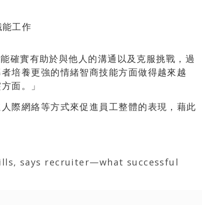
職能工作
商技能確實有助於與他人的溝通以及克服挑戰，過
導者培養更強的情緒智商技能方面做得越來越
突方面。」
進人際網絡等方式來促進員工整體的表現，藉此
kills, says recruiter—what successful