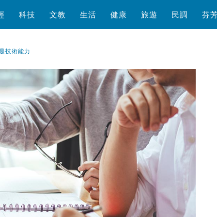
經
科技
文教
生活
健康
旅遊
民調
芬
是技術能力