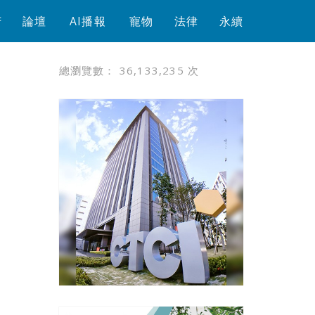
芳
論壇
AI播報
寵物
法律
永續
總瀏覽數：
36,133,235
次