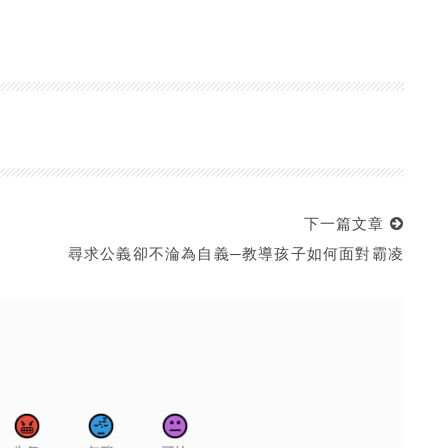
下一篇文章
尋求公義卻不淪為自義─教導孩子如何面對霸凌