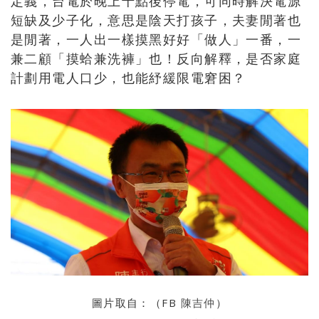
定義，台電於晚上十點後停電，可同時解決電源
短缺及少子化，意思是陰天打孩子，夫妻閒著也
是閒著，一人出一樣摸黑好好「做人」一番，一
兼二顧「摸蛤兼洗褲」也！反向解釋，是否家庭
計劃用電人口少，也能紓緩限電窘困？
圖片取自：（FB
陳吉仲
）