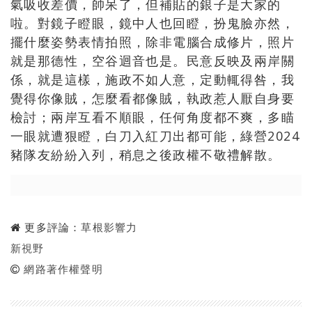
氣吸收差價，帥呆了，但補貼的銀子是大家的
啦。對鏡子瞪眼，鏡中人也回瞪，扮鬼臉亦然，
擺什麼姿勢表情拍照，除非電腦合成修片，照片
就是那德性，空谷迴音也是。民意反映及兩岸關
係，就是這樣，施政不如人意，定動輒得咎，我
覺得你像賊，怎麼看都像賊，執政惹人厭自身要
檢討；兩岸互看不順眼，任何角度都不爽，多瞄
一眼就遭狠瞪，白刀入紅刀出都可能，綠營2024
豬隊友紛紛入列，稍息之後政權不敬禮解散。
更多評論：
草根影響力
新視野
網路著作權聲明