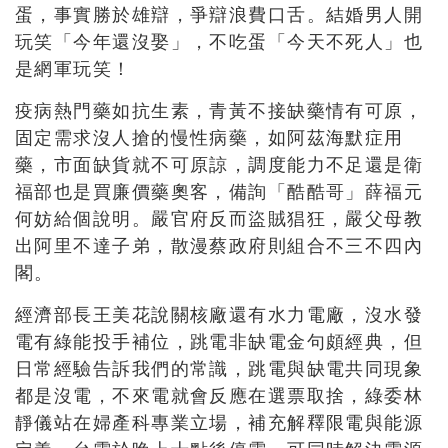
蛋，事實勝於雄辯，爭辯浪費口舌。結婚男人開
玩笑「今年還沒娶」，不吃蛋「今天不死人」也
是網軍玩笑！
疫病熱門藥如抗生素，青黃不接缺藥情有可原，
固定需求沒人搶的慢性病藥，如阿茲海默症用
藥，市面缺貨就不可原諒，調度能力不足還是衛
福部也是買廉價藥奧客，備詢「酷酷哥」薛福元
何妨給個說明。嚴官府反而盜賊猖狂，嚴父母教
出阿里不達子弟，散漫蔡政府則組合不三不四內
閣。
經濟部長王美花說關核廠還有水力電廠，沒水發
電有綠能投手補位，跳電非缺電金句頗經典，但
日常經驗告訴我們的常識，跳電與缺電共同現象
都是沒電，不來電就會反應在選票取捨，綠委林
靜儀站在婦產科專業立場，補充解釋限電與能源