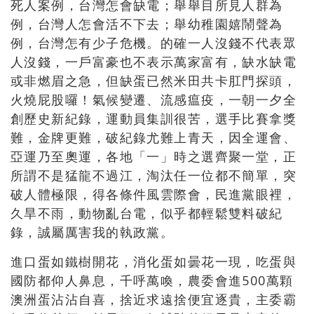
死人案例，台灣怎會缺電；舉舉目所見人群為
例，台灣人怎會活不下去；舉幼稚園嬉鬧聲為
例，台灣怎有少子危機。的確一人沒錢不代表眾
人沒錢，一戶富豪也不表示萬家富有，缺水缺電
或非燃眉之急，但缺蛋已然米田共卡肛門探頭，
火燒屁股囉！氣候變遷、流感瘟疫，一朝一夕全
創歷史新紀錄，運動員集訓很苦，選手比賽拿獎
難，金牌更難，破紀錄尤難上青天，因全運會、
亞運乃至奧運，各地「一」時之選齊聚一堂，正
所謂不是猛龍不過江，淘汰任一位都不簡單，突
破人體極限，得各條件風雲際會，民進黨眼裡，
久旱不雨，動物亂台電，似乎都輕鬆雙料破紀
錄，誠屬厲害我的執政黨。
進口蛋如鐵樹開花，消化蛋如曇花一現，吃蛋與
國防都仰人鼻息，千呼萬喚，農委會進500萬顆
澳洲蛋沾沾自喜，捨近求遠捨便宜逐貴，主委霸