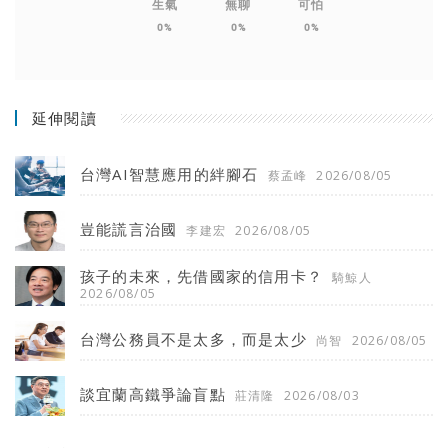
生氣
無聊
可怕
0%
0%
0%
延伸閱讀
台灣AI智慧應用的絆腳石
蔡孟峰
2026/08/05
豈能謊言治國
李建宏
2026/08/05
孩子的未來，先借國家的信用卡？
騎鯨人
2026/08/05
台灣公務員不是太多，而是太少
尚智
2026/08/05
談宜蘭高鐵爭論盲點
莊清隆
2026/08/03