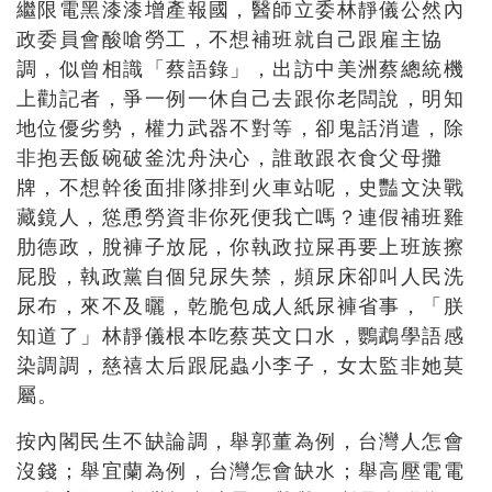
繼限電黑漆漆增產報國，醫師立委林靜儀公然內
政委員會酸嗆勞工，不想補班就自己跟雇主協
調，似曾相識「蔡語錄」，出訪中美洲蔡總統機
上勸記者，爭一例一休自己去跟你老闆說，明知
地位優劣勢，權力武器不對等，卻鬼話消遣，除
非抱丟飯碗破釜沈舟決心，誰敢跟衣食父母攤
牌，不想幹後面排隊排到火車站呢，史豔文決戰
藏鏡人，慫恿勞資非你死便我亡嗎？連假補班雞
肋德政，脫褲子放屁，你執政拉屎再要上班族擦
屁股，執政黨自個兒尿失禁，頻尿床卻叫人民洗
尿布，來不及曬，乾脆包成人紙尿褲省事，「朕
知道了」林靜儀根本吃蔡英文口水，鸚鵡學語感
染調調，慈禧太后跟屁蟲小李子，女太監非她莫
屬。
按內閣民生不缺論調，舉郭董為例，台灣人怎會
沒錢；舉宜蘭為例，台灣怎會缺水；舉高壓電電