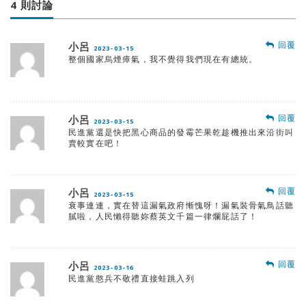
4 則討論
回覆
小呂
2023-03-15
整個國家烏煙瘴氣，我不覺得我們現在有總統。
回覆
小呂
2023-03-15
民進黨還是快把黑心商品的發霉芒果乾趁機推出來沿街叫
賣較實在吧！
回覆
小呂
2023-03-15
衰事連連，實在替這漏氣政府慚愧呀！漏氣裝骨氣鳥話聽
膩啦，人民懶得聽妳蔡英文千篇一律爛屁話了！
回覆
小呂
2023-03-16
民進黨憨兵不敬禮直接蛙跳入列