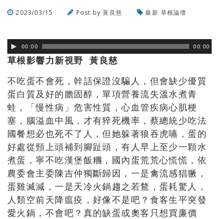
2023/03/15
Post by
黃良慈
最新
草根論壇
瀏覽數
461
次
00:00
00:00
草根影響力新視野 黃良慈
不吃蛋不會死，幹話保證沒騙人，但會缺少優質
蛋白質及好的膽固醇，單項營養流失溫水煮青
蛙，「慢性病」危害性質，心血管疾病心肌梗
塞，腦溢血中風，才有猝死機率，蔡總統少吃法
國餐想必也死不了人，但她躲著狼吞虎嚥，蛋的
好處從頸上頭補到腳趾頭，有人早上至少一顆水
煮蛋，寧不吃漢堡飯糰，國內蛋荒荒心慌慌，依
農委會主委陳吉仲獨斷歸因，一是禽流感猖獗，
蛋雞滅減，一是天冷火鍋趨之若鶩，蛋耗驚人，
人類空前天降瘟疫，好像不是吧？食客生平突發
愛火鍋，不會吧？真的缺蛋或奧客只想買廉價