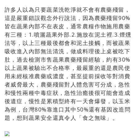
許多人以為只要蔬菜洗乾淨就不會有農藥殘留，
這是嚴重錯誤觀念外行說法，因為農藥殘留90%
皆在蔬果內部不在表皮，通常農糧作物施用農藥
有三種：1.噴灑蔬果外部.2.施放在泥土裡.3.煙燻
法等，以上三種最後都會和泥土接觸，而被蔬果
吸收進入內部無法清洗，做成料理後上桌被吃下
肚，過去檢測市售蔬果農藥殘留經驗，約有30%
以上蔬果被驗出不合格率，最嚴重的還是農民使
用未經核准農藥或濃度，甚至提前採收等對消費
者威脅最大，農藥殘留對人體危害可分成，急性
和慢性兩種中毒症狀，急性治癒後很可能會造成
後遺症，慢性是累積型終有一天會爆發，以玉米
為例，台灣80%靠進口其中50%還有基因改造問
題，想到蔬果安全還真令人「食之無味」。