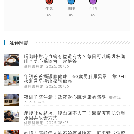
生氣
無聊
可怕
0%
0%
0%
延伸閱讀
喝咖啡對心血管有益還有害？每日可以喝幾杯咖
啡？美心臟協會一次解答
健康醫療網
2026/08/06
守護爸爸攝護腺健康 60歲男解尿異常 靠PHI
檢測及早揪出攝護腺癌
健康醫療網
2026/08/06
夜貓子請注意！熬夜對心臟健康的隱憂
喬依絲
2026/08/06
產後肚皮鬆垮、腹凸回不去了？醫揭腹直肌分離
原因與改善方式
健康醫療網
2026/08/05
妙招！高齡病人結石治療風險高，可樂變成治療