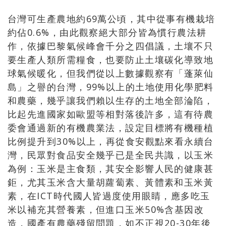
台灣可生產農地約69萬公頃，其中從事有機栽培
約佔0.6%，由此觀察絕大部分皆為慣行農法耕
作，依據巴黎氣候峰會千分之四倡議，土壤不只
要生產人類所需糧食，也要防止土壤碳化導致地
球氣候暖化，但我們從以上數據觀察有「蓬萊仙
島」之譽的台灣，99%以上的土地使用化學肥料
和農藥，幾乎讓我們賴以生存的土地全部淪陷，
比起先進國家如歐盟等相對落後許多，這有待農
委會通過新的有機農業法，設定目標將有機種植
比例提升到30%以上，再從食安觀點來看永續台
灣，民眾對食品安全幾乎已是全民共識，以玉米
為例：玉米是主食類，其安全影響人民的健康甚
鉅，尤其玉米含大量胡蘿蔔素、黃體素和玉米黃
素，在ICT時代國人皆過度使用眼睛，應多吃玉
米以補充其營養素，但進口玉米50%含基因改
造，國產有農藥殘留問題，如不正視20-30年後