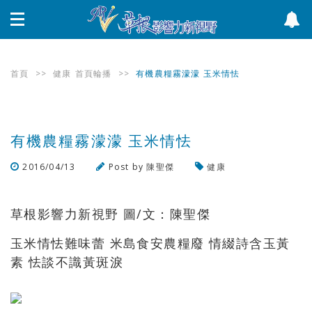
首頁
>>
健康
首頁輪播
>>
有機農糧霧濛濛 玉米情怯
有機農糧霧濛濛 玉米情怯
2016/04/13
Post by
陳聖傑
健康
瀏覽數
2,277
次
草根影響力新視野 圖/文：陳聖傑
玉米情怯難味蕾 米島食安農糧廢 情綴詩含玉黃
素 怯談不識黃斑淚