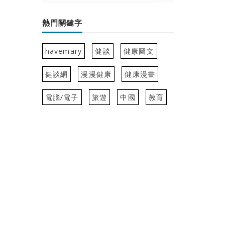
熱門關鍵字
havemary
健談
健康圖文
健談網
漫漫健康
健康漫畫
電腦/電子
旅遊
中國
教育