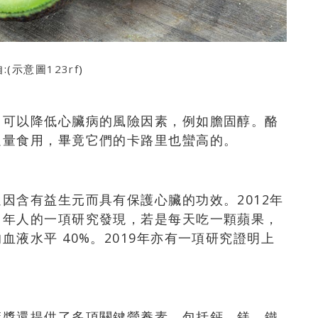
:(示意圖
123rf
)
，可以降低心臟病的風險因素，例如膽固醇。酪
過量食用，畢竟它們的卡路里也蠻高的。
因含有益生元而具有保護心臟的功效。2012年
中年人的一項研究發現，若是每天吃一顆蘋果，
液水平 40%。2019年亦有一項研究證明上
麻醬還提供了多項關鍵營養素，包括鈣、鎂、鐵