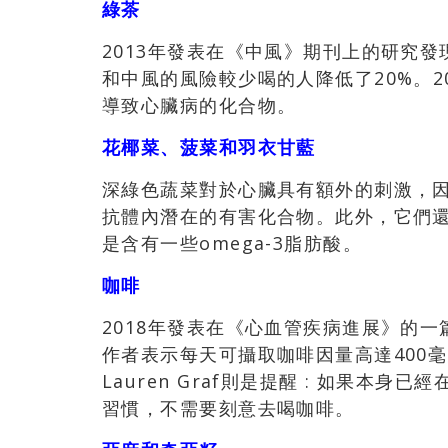
綠茶
2013年發表在《中風》期刊上的研究
和中風的風險較少喝的人降低了20%。2
導致心臟病的化合物。
花椰菜、菠菜和羽衣甘藍
深綠色蔬菜對於心臟具有額外的刺激，
抗體內潛在的有害化合物。此外，它們
是含有一些omega-3脂肪酸。
咖啡
2018年發表在《心血管疾病進展》的
作者表示每天可攝取咖啡因量高達400
Lauren Graf則是提醒 : 如果本
習慣，不需要刻意去喝咖啡。