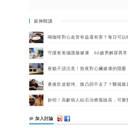
延伸閱讀
喝咖啡對心血管有益還有害？每日可以
守護爸爸攝護腺健康 60歲男解尿異常
夜貓子請注意！熬夜對心臟健康的隱憂
產後肚皮鬆垮、腹凸回不去了？醫揭腹
妙招！高齡病人結石治療風險高，可樂
加入討論