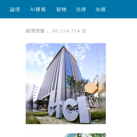
芳
論壇
AI播報
寵物
法律
永續
總瀏覽數：
36,214,754
次