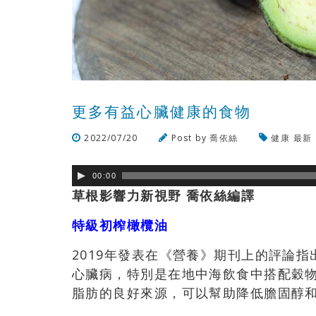
更多有益心臟健康的食物
2022/07/20
Post by
喬依絲
健康
最新
00:00
草根影響力新視野 喬依絲編譯
特級初榨橄欖油
2019年發表在《營養》期刊上的評論
心臟病，特別是在地中海飲食中搭配穀
脂肪的良好來源，可以幫助降低膽固醇