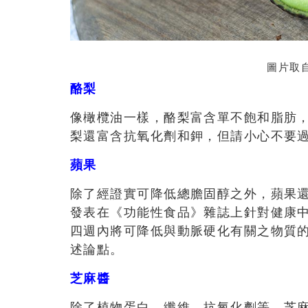
圖片取自
酪梨
像橄欖油一樣，酪梨富含單不飽和脂肪
梨還富含抗氧化劑和鉀，但請小心不要
蘋果
除了經證實可降低總膽固醇之外，蘋果還
發表在《功能性食品》雜誌上針對健康
四週內將可降低與動脈硬化有關之物質的血
述論點。
芝麻醬
除了植物蛋白、纖維、抗氧化劑等，芝