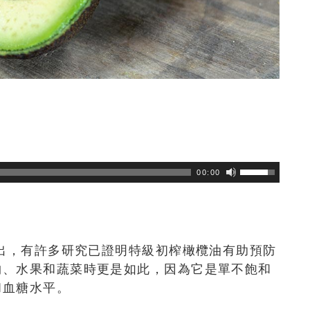
瀏覽數
507
次
00:00
指出，有許多研究已證明特級初榨橄欖油有助預防
物、水果和蔬菜時更是如此，因為它是單不飽和
和血糖水平。