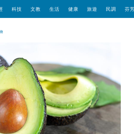
經
科技
文教
生活
健康
旅遊
民調
芬
物