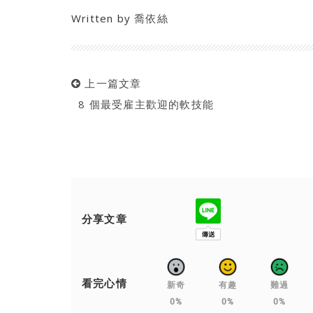
Written by
喬依絲
上一篇文章
8 個最受雇主歡迎的軟技能
分享文章
看完心情
新奇
有趣
難過
0%
0%
0%