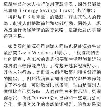
這幾年國外大力推行使用智慧電表，國外節能信
託組織（Energy Savings Trust）甚至推出
「與鄰居ＰＫ用電量」的活動，藉由其他人的行
為，刺激人們採取節能和省錢行動。國外人士認
為透過行為經濟學的誘導策略，是讓做對的事變
得更容易。
一家美國的能源公司創辦人同時也是能源效率政
策顧問David Weatherall表示，「根據我們去
年的調查，有45%的家庭想要和生活型態相近的
鄰居們比較節能成績。」有越來越多證據顯示，
其他人的行為，是刺激人們採取節能和省錢行動
的關鍵。」例如讓消費者知道他們的鄰居靠節能
省了不少錢，可以激發民眾省電。理由是當別人
做得比自己更好時，人們往往會不甘示弱、更躍
躍欲試。為此Opower公司已經和一些電力公司
合作，提供客製化的家庭能源報告。追蹤結果顯