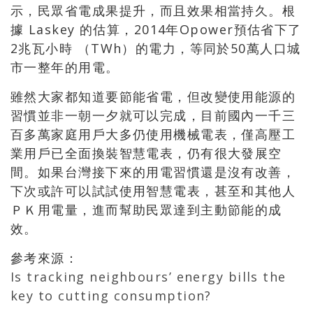
示，民眾省電成果提升，而且效果相當持久。根
據 Laskey 的估算，2014年Opower預估省下了
2兆瓦小時 （TWh）的電力，等同於50萬人口城
市一整年的用電。
雖然大家都知道要節能省電，但改變使用能源的
習慣並非一朝一夕就可以完成，目前國內一千三
百多萬家庭用戶大多仍使用機械電表，僅高壓工
業用戶已全面換裝智慧電表，仍有很大發展空
間。如果台灣接下來的用電習慣還是沒有改善，
下次或許可以試試使用智慧電表，甚至和其他人
ＰＫ用電量，進而幫助民眾達到主動節能的成
效。
參考來源：
Is tracking neighbours’ energy bills the
key to cutting consumption?