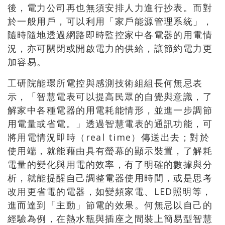
後，電力公司再也無須安排人力進行抄表。而對
於一般用戶，可以利用「家戶能源管理系統」，
隨時隨地透過網路即時監控家中各電器的用電情
況，亦可關閉或開啟電力的供給，讓節約電力更
加容易。
工研院能環所電控與感測技術組組長何無忌表
示，「智慧電表可以提高民眾的自覺與意識，了
解家中各種電器的用電耗能情形，並進一步調節
用電量或省電。」透過智慧電表的通訊功能，可
將用電情況即時（real time）傳送出去；對於
使用端，就能藉由具有螢幕的顯示裝置，了解耗
電量的變化與用電的效率，有了明確的數據與分
析，就能提醒自己調整電器使用時間，或是思考
改用更省電的電器，如變頻家電、LED照明等，
進而達到「主動」節電的效果。何無忌以自己的
經驗為例，在熱水瓶與插座之間裝上簡易型智慧