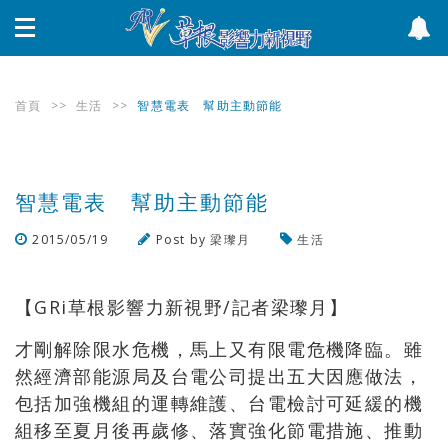
首頁
>>
生活
>>
智慧電表 幫助主動節能
智慧電表 幫助主動節能
2015/05/19
Post by
梁瓈月
生活
瀏覽數
2,223
次
【GRi草根影響力新視野/記者梁瓈月】
才剛解除限水危機，馬上又有限電危機降臨。雖
然經濟部能源局及台電公司提出五大因應做法，
包括加強機組的運轉維護、台電檢討可延緩的機
組移至夏月後再歲修、落實強化節電措施、推動