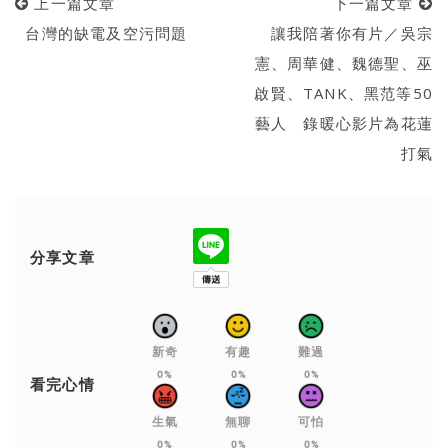
上一篇文章
下一篇文章
台灣的缺電及空污問題
讓我陪著你有片／吳宗
憲、周華健、魏德聖、巫
啟賢、TANK、黑范等50
藝人 錄暖心影片為花蓮
打氣
分享文章
新奇
有趣
難過
0%
0%
0%
看完心情
生氣
無聊
可怕
0%
0%
0%