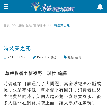
首頁
>>
最新
生活
首頁輪播
>>
時裝業之死
時裝業之死
2018/02/24
Post by
琪拉
最新
生活
瀏覽數
932
次
草根影響力新視野 琪拉 編譯
時裝產業目前遇到了大問題。當全球經濟不斷成
長，失業率降低，薪水似乎有回升，消費者也努
力消費的同時，美國人越來越不喜歡買衣服。很
多人怪罪在網路消費上面，讓人寧願在家玩手