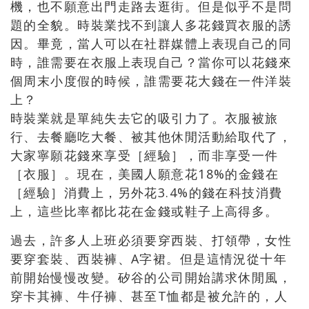
機，也不願意出門走路去逛街。但是似乎不是問
題的全貌。時裝業找不到讓人多花錢買衣服的誘
因。畢竟，當人可以在社群媒體上表現自己的同
時，誰需要在衣服上表現自己？當你可以花錢來
個周末小度假的時候，誰需要花大錢在一件洋裝
上？
時裝業就是單純失去它的吸引力了。衣服被旅
行、去餐廳吃大餐、被其他休閒活動給取代了，
大家寧願花錢來享受［經驗］，而非享受一件
［衣服］。現在，美國人願意花18%的金錢在
［經驗］消費上，另外花3.4%的錢在科技消費
上，這些比率都比花在金錢或鞋子上高得多。
過去，許多人上班必須要穿西裝、打領帶，女性
要穿套裝、西裝褲、A字裙。但是這情況從十年
前開始慢慢改變。矽谷的公司開始講求休閒風，
穿卡其褲、牛仔褲、甚至T恤都是被允許的，人