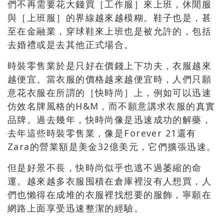
們不再需要花大錢買［工作服］來上班，休閒服
與［上班服］的界線越來越模糊。鞋子也是，甚
至在金融業，穿球鞋來上班也是被允許的，包括
去婚禮或是去其他正式場合。
時裝零售業於是只好在價錢上下功夫，衣服越來
越便宜。當衣服的價格越來越便宜時，人們只願
意花衣服在所謂的［快時尚］上，例如可以迅速
仿效名牌風格的H&M，而不願意講求衣服的真實
品牌。過去幾年，快時尚像是迅速成功的解藥，
去年這些時裝零售業，像是Forever 21還有
Zara的營業額是美金32億美元，它們擴張迅速。
但是好景不長，快時尚似乎也逃不過萎縮的命
運。越來越多衣服囤積在倉庫裡沒有人想買，人
們也懶得在成堆的衣服裡找想要的服飾，寧願在
網路上面享受迅速整潔的經驗。