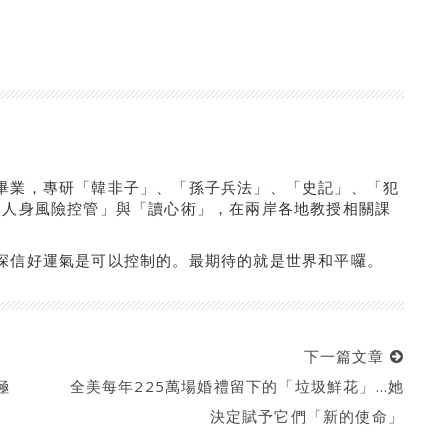
畢業，專研「韓非子」、「孫子兵法」、「史記」、「犯
「人身風險控管」與「讀心術」，在兩岸各地教授相關課
深信好運氣是可以控制的。最期待的就是世界和平囉。
下一篇文章
極
全美每年225萬場婚禮留下的「垃圾鮮花」…她
決定賦予它們「新的使命」