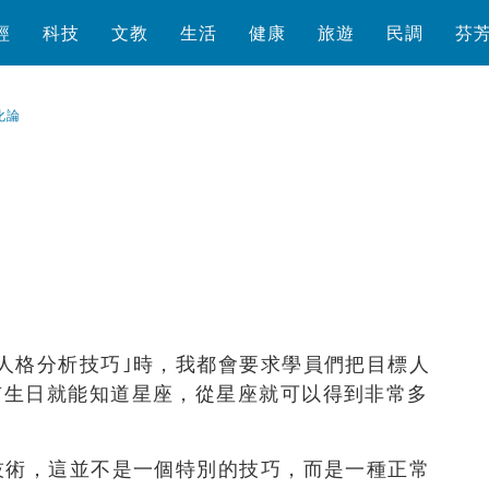
經
科技
文教
生活
健康
旅遊
民調
芬
化論
瀏覽數
1,979
次
人格分析技巧｣時，我都會要求學員們把目標人
有生日就能知道星座，從星座就可以得到非常多
？
技術，這並不是一個特別的技巧，而是一種正常