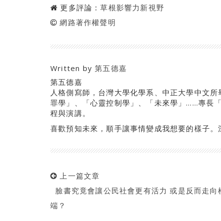
更多評論：
草根影響力新視野
網路著作權聲明
Written by
第五德嘉
第五德嘉
人格側寫師，台灣大學化學系、中正大學中文所
罪學」、「心靈控制學」、「未來學」……專長
程與演講。
喜歡預知未來，順手讓事情變成我想要的樣子。
上一篇文章
臉書究竟會讓公民社會更有活力 或是反而走向
端？