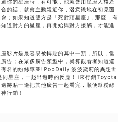
知道你的星座時，有可能，他就會用星座人格產
契合的話，就會主動親近你，潛意識地在初見面
會；如果知道雙方是「死對頭星座｣，那麼，有
先知道對方的星座，再開始與對方接觸，才能進
星座影片是最容易被轉貼的其中一類，所以，當
座廣告；在眾多廣告類型中，就算觀看者知道這
名的紛絲專業｢PopDaily 波波黛莉的異想世
是同星座，一起出遊時的反應！｣來行銷Toyota
一邊轉貼一邊把其他廣告一起看完，順便幫粉絲
是神行銷！