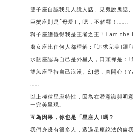
雙子座自認我見人說人話、見鬼說鬼話
巨蟹座則是｢母愛｣，嗯，不解釋！……。
獅子座總覺得我是王者之王！I am the Kin
處女座比任何人都理解：｢追求完美｣跟｢
水瓶座認為自己是外星人，口頭禪是：｢
雙魚座堅持自己浪漫、幻想，真開心！Y
……
以上種種星座特性，因為在潛意識與明
一完美呈現。
互為因果，你也是「星座人｣嗎？
我們身邊有很多人，透過星座說法的自我