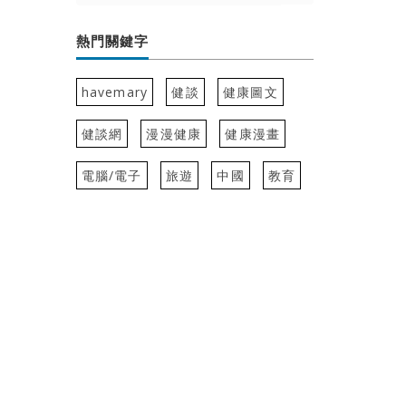
熱門關鍵字
havemary
健談
健康圖文
健談網
漫漫健康
健康漫畫
電腦/電子
旅遊
中國
教育