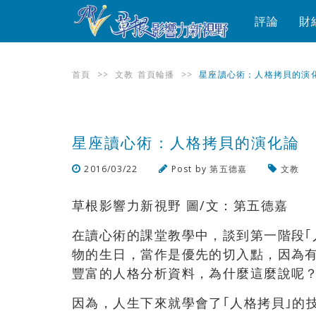
評論
財
首頁
>>
文教
首頁輪播
>>
星座讀心術：人格拷貝的演
星座讀心術：人格拷貝的演化論
2016/03/22
Post by
第五德嘉
文教
草根影響力新視野 圖/文：第五德嘉
在讀心術的課堂教學中，談到第一階段｢
物的生日，當作是優先的切入點，因為
豐富的人格分析資料，為什麼這麼說呢
因為，人生下來就學會了｢人格拷貝｣的