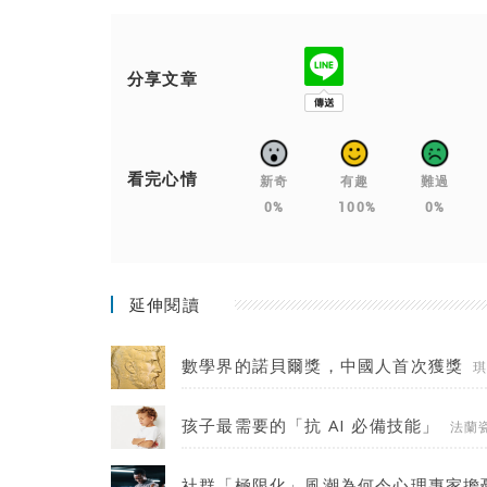
分享文章
看完心情
新奇
有趣
難過
0%
100%
0%
延伸閱讀
數學界的諾貝爾獎，中國人首次獲獎
孩子最需要的「抗 AI 必備技能」
法蘭
社群「極限化」風潮為何令心理專家擔