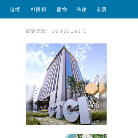
芳
論壇
AI播報
寵物
法律
永續
總瀏覽數：
36,169,366
次