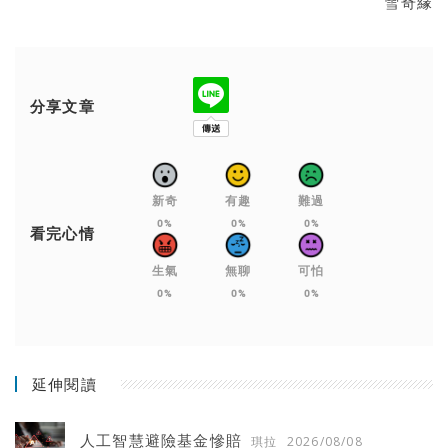
雪奇緣
分享文章
新奇
有趣
難過
0%
0%
0%
看完心情
生氣
無聊
可怕
0%
0%
0%
延伸閱讀
人工智慧避險基金慘賠
琪拉
2026/08/08