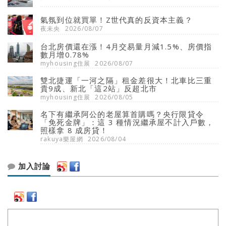
氣氛到位就買單！Z世代真的反資本主義？
夜未央
2026/08/07
台北房價還在漲！4月交易量月減1.5%、房價指
數月增0.78%
myhousing住展
2026/08/07
雙北捷運「一河之隔」租金差很大！北車比三重
貴9成、新北「這2站」反超北市
myhousing住展
2026/08/05
名下有繼承阿公的老屋算首購嗎？央行限貸令
「免死金牌」：這 3 種情況繼承屋不計入戶數，
照樣拿 8 成房貸！
rakuya樂屋網
2026/08/04
加入討論