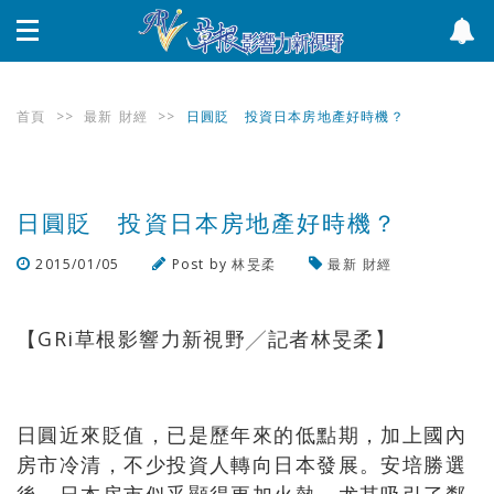
首頁
>>
最新
財經
>>
日圓貶 投資日本房地產好時機？
日圓貶 投資日本房地產好時機？
2015/01/05
Post by
林旻柔
最新
財經
瀏覽數
1,426
次
【GRi草根影響力新視野╱記者林旻柔】
日圓近來貶值，已是歷年來的低點期，加上國內
房市冷清，不少投資人轉向日本發展。安培勝選