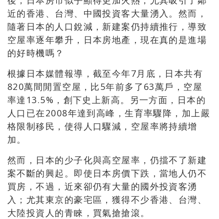
後，日本房市似乎顯得更加火熱，尤其吸引了鄰
近的香港、台灣、中國投資客大量湧入。然而，
隨著日本的人口銳減，新建案仍持續推行，導致
空屋率逐年攀升，日本房地產，現在真的是進場
的好時機嗎？
根據日本媒體報導，截至今年7月底，日本共有
820萬間閒置空屋，比5年前多了63萬戶，空屋
率達13.5%，創下史上新高。另一方面，日本的
人口已在2008年達到高峰，生育率驟降，加上嚴
格限制移民，使得人口驟減，空屋率將持續增
加。
然而，日本的少子化與高空屋率，仍擋不了新建
案不斷的興起。即使日本房價下跌，當地人仍不
買房，不過，近來卻仍有大量的國外投資客湧
入；尤其東京的豪宅區，獲得不少香港、台灣、
大陸投資人的青睞，買氣搶搶滾。