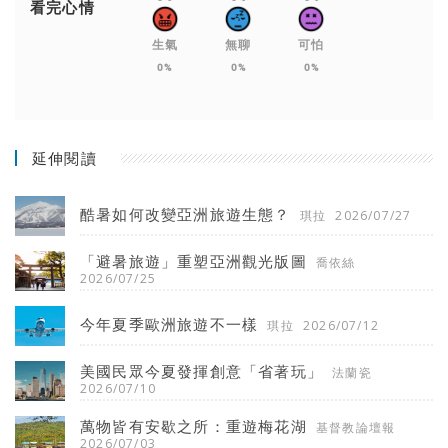
看完心情
生氣
無聊
可怕
0%
0%
0%
延伸閱讀
酷暑如何改變亞洲旅遊生態？
琪拉
2026/07/27
「避暑旅遊」重塑亞洲觀光版圖
喬依絲
2026/07/25
今年夏季歐洲旅遊不一樣
琪拉
2026/07/12
美國民眾今夏發揮創意「省著玩」
法蘭瓷
2026/07/10
萬物皆有安歇之所：重遊梅花湖
基督教論壇報
2026/07/03