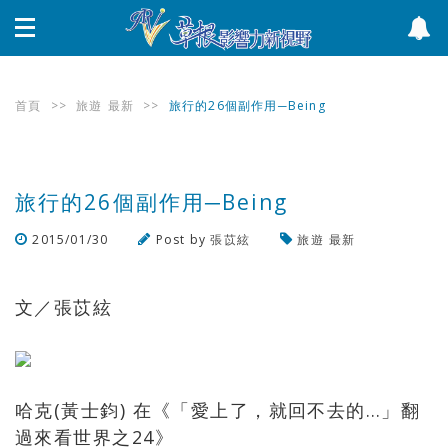
首頁
>>
旅遊
最新
>>
旅行的26個副作用─Being
旅行的26個副作用─Being
2015/01/30
Post by
張苡絃
旅遊
最新
瀏覽數
778
次
文／張苡絃
哈克(黃士鈞) 在《「愛上了，就回不去的…」翻
過來看世界之24》