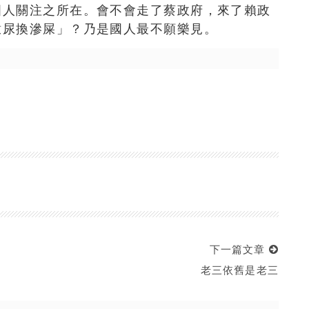
國人關注之所在。會不會走了蔡政府，來了賴政
撒尿換滲屎」？乃是國人最不願樂見。
下一篇文章
老三依舊是老三