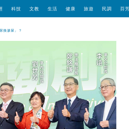
經
科技
文教
生活
健康
旅遊
民調
芬
尿換滲屎」？