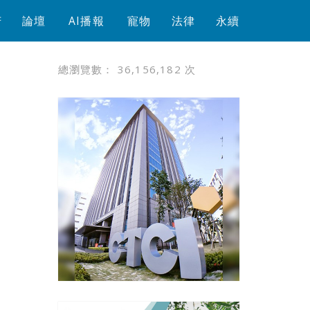
芳
論壇
AI播報
寵物
法律
永續
總瀏覽數：
36,156,182
次