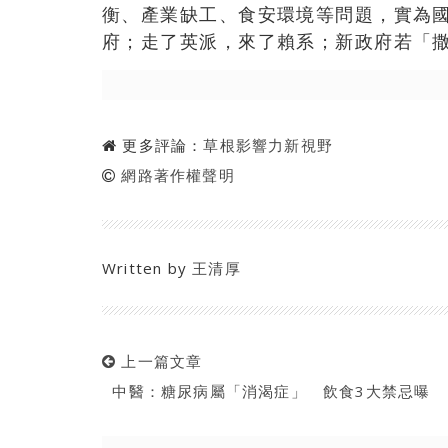
衡、產業缺工、食安環境等問題，實為
府；走了英派，來了賴系；新政府若「
更多評論：
草根影響力新視野
網路著作權聲明
Written by
王清厚
上一篇文章
中醫：糖尿病屬「消渴症」 飲食3大禁忌曝