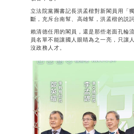
立法院黨團書記長洪孟楷對新閣員用「
斷，充斥台南幫、高雄幫，洪孟楷的説
賴清德任用的閣員，還是那些老面孔輪
員名單不能讓國人眼睛為之一亮，只讓
沒政務人才。