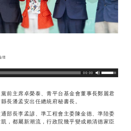
論壇
瀏覽數
219
次
00:00
進黨前主席卓榮泰、青平台基金會董事長鄭麗君
前縣長潘孟安出任總統府秘書長。
交通部長李孟諺、準工程會主委陳金德、準陸委
世凱，都屬新潮流，行政院幾乎變成賴清德家臣