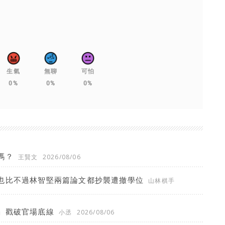
生氣
無聊
可怕
0%
0%
0%
嗎？
王賢文
2026/08/06
也比不過林智堅兩篇論文都抄襲遭撤學位
山林棋手
」戳破官場底線
小丞
2026/08/06