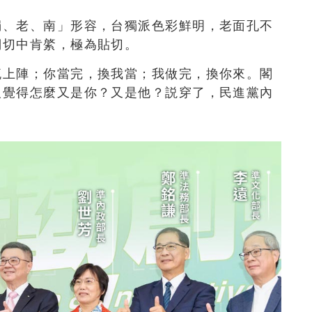
獨、老、南」形容，台獨派色彩鮮明，老面孔不
詞切中肯綮，極為貼切。
流上陣；你當完，換我當；我做完，換你來。閣
人覺得怎麼又是你？又是他？説穿了，民進黨內