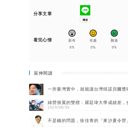
分享文章
看完心情
新奇
有趣
難過
0%
0%
0%
延伸閱讀
一所臺灣實中，就能讓台灣得諾貝爾獎
綠營側翼的雙標：羅廷瑋大學成績差，
2026/08/06
不是錢的問題，徐佳青的「東沙夏令營