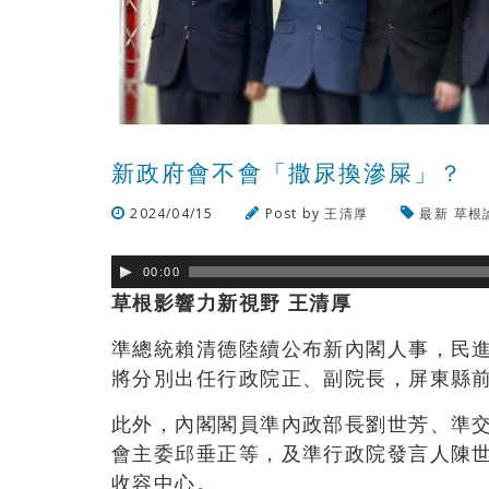
新政府會不會「撒尿換滲屎」？
2024/04/15
Post by
王清厚
最新
草根
00:00
草根影響力新視野 王清厚
準總統賴清德陸續公布新內閣人事，民
將分別出任行政院正、副院長，屏東縣
此外，內閣閣員準內政部長劉世芳、準
會主委邱垂正等，及準行政院發言人陳
收容中心。