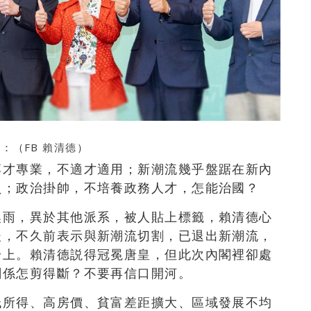
：（FB
賴清德
）
專才專業，不適才適用；新潮流幾乎盤踞在新內
員；政治掛帥，不培養政務人才，怎能治國？
喚雨，異於其他派系，被人貼上標籤，賴清德心
後，不久前表示與新潮流切割，已退出新潮流，
身上。賴清德説得冠冕唐皇，但此次內閣裡卻處
關係怎剪得斷？不要再信口開河。
低所得、高房價、貧富差距擴大、區域發展不均