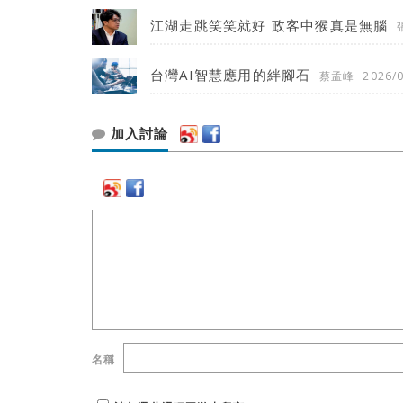
江湖走跳笑笑就好 政客中猴真是無腦
台灣AI智慧應用的絆腳石
蔡孟峰
2026/
加入討論
名稱