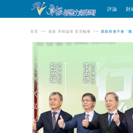
評論
財
首頁
>>
最新
草根論壇
首頁輪播
>>
新政府會不會「撒