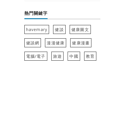
熱門關鍵字
havemary
健談
健康圖文
健談網
漫漫健康
健康漫畫
電腦/電子
旅遊
中國
教育