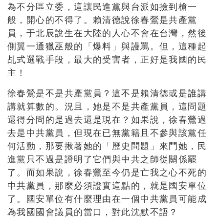
為不分區立委，這讓民進黨與台派如撿到槍一
般，開心的不得了。賴清德說徐春鶯是共產黨
員，于北辰說生在大陸的人心不會在台灣，然後
側翼一通獵巫般的「爆料」與謾罵。但，這種起
乩式選戰手段，最大的受害者，正好是我國的民
主！
徐春鶯是不是共產黨員？這不是賴清德或是誰講
講就算數的。況且，她是不是共產黨員，這問題
還得分問的是過去還是現在？如果說，徐春鶯過
去是中共黨員，但現在已無黨籍且不參與該黨任
何活動，那要揪著她的「歷史問題」來鬥她，民
進黨只不過是證明了它們與中共之師從關係罷
了。而如果說，徐春鶯至今仍是亡我之心不死的
中共黨員，那麼必須證實這點的，就是國安單位
了。國安單位有什麼理由在一個中共黨員可能成
為我國國會議員的當口，對此沈默不語？