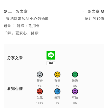
上一篇文章
下一篇文章
發泡錠當飲品小心鈉攝取
抹紅的代價
過量！ 醫師：選用含
「鉀」更安心、健康
分享文章
新奇
有趣
難過
0%
0%
0%
看完心情
生氣
無聊
可怕
100%
0%
0%