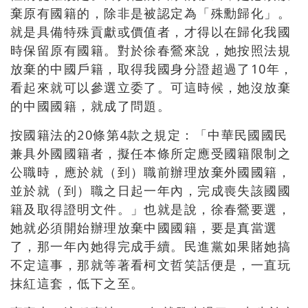
棄原有國籍的，除非是被認定為「殊勳歸化」。
就是具備特殊貢獻或價值者，才得以在歸化我國
時保留原有國籍。對於徐春鶯來說，她按照法規
放棄的中國戶籍，取得我國身分證超過了
10
年，
看起來就可以參選立委了。可這時候，她沒放棄
的中國國籍，就成了問題。
按國籍法的
20
條第
4
款之規定：「中華民國國民
兼具外國國籍者，擬任本條所定應受國籍限制之
公職時，應於就（到）職前辦理放棄外國國籍，
並於就（到）職之日起一年內，完成喪失該國國
籍及取得證明文件。」也就是說，徐春鶯要選，
她就必須開始辦理放棄中國國籍，要是真當選
了，那一年內她得完成手續。民進黨如果賭她搞
不定這事，那就等著看柯文哲笑話便是，一直玩
抹紅這套，低下之至。