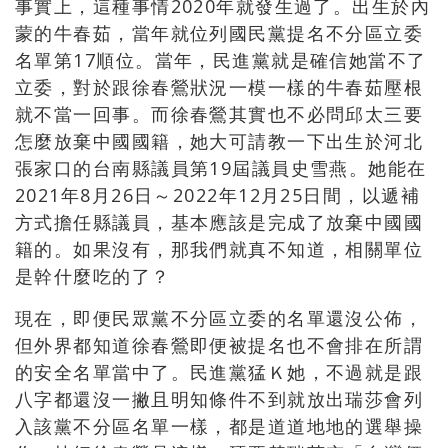
事實上，這種事情
2020
年就發生過了。出生於內
蒙的牛春茹，當年就位列國民黨提名不分區立委
名單第
17
順位。當年，民進黨就是確信她當不了
立委，對於跟徐春鶯狀況一模一樣的牛春茹壓根
就不當一回事。而徐春鶯其實也不必問邱太三要
怎麼放棄中國國籍，她大可請教一下出生於河北
張家口的台南縣議員第
19
屆議員史雪燕。她能在
2021
年
8
月
26
日～
2022
年
12
月
25
日間，以遞補
方式擔任縣議員，基本應該是完成了放棄中國國
籍的。如果沒有，那我們就真不知道，相關單位
是幹什麼吃的了？
現在，即便民眾黨不分區立委的名單還沒公佈，
但外界都知道徐春鶯即便被提名也不會排在所謂
的安全名單當中了。民進黨猛Ｋ她，不過就是跟
八字都還沒一撇且明知條件不到就放出瑞莎會列
入該黨不分區名單一樣，都是道道地地的選舉操