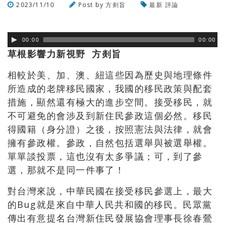
2023/11/10
Post by
方剡旨
最新
評論
瀏覽數
379
次
00:00
00:00
草根影響力新視野 方剡旨
相較於美、加、澳、紐這些因為歷史與地理條件
所造成的老牌移民國家，我國的移民政策與配套
措施，顯然還有極大的進步空間。接受移民，就
不可避免的會涉及到新住民參政這個必然。移民
得國籍（身分證）之後，按照憲法與法律，就會
擁有參政權。參政，自然包括選舉與被選舉權。
單單談投票，這也沒有太多爭議；可，到了參
選，那就不是同一件事了！
對台灣來說，中華民國在接受移民參選上，最大
的
Bug
就是來自中華人民共和國的移民。民眾黨
傳出有意提名台灣新住民發展協會理事長徐春鶯