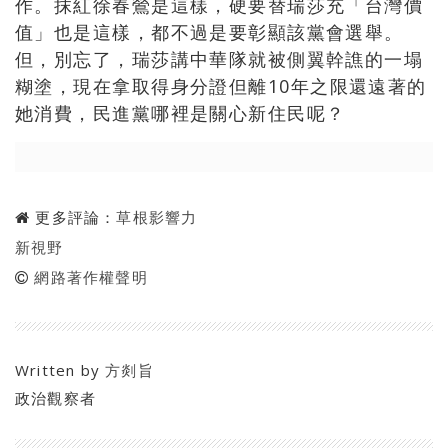
作。抹紅徐春鶯是這樣，硬要替瑞莎充「台灣價
值」也是這樣，都不過是要彰顯該黨會選舉。
但，別忘了，瑞莎講中華隊就被側翼幹譙的一塌
糊塗，現在拿取得身分證但離
10
年之限還遠著的
她消費，民進黨哪裡是關心新住民呢？
更多評論：
草根影響力
新視野
網路著作權聲明
Written by
方剡旨
政治觀察者