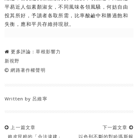
平易近人似素顏淑女，不同風味各領風騷，何妨自由
投其所好，予讀者各取所需，比率酸鹼中和勝過飽和
失衡，應和平共存維持現狀。
更多評論：
草根影響力
新視野
網路著作權聲明
Written by
呂維寧
上一篇文章
下一篇文章
賴皮民粹的「合法違建」
以色列不斷的對哈瑪斯報