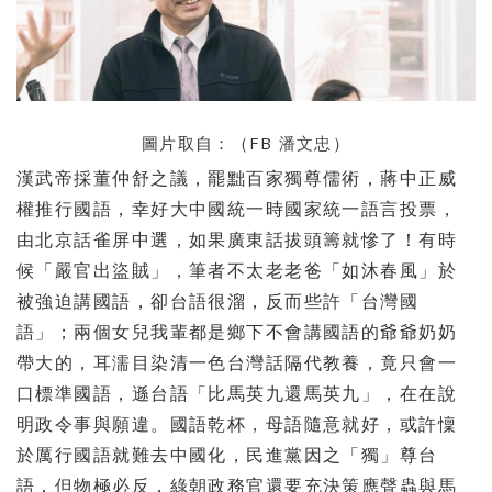
圖片取自：（FB
潘文忠
）
漢武帝採董仲舒之議，罷黜百家獨尊儒術，蔣中正威
權推行國語，幸好大中國統一時國家統一語言投票，
由北京話雀屏中選，如果廣東話拔頭籌就慘了！有時
候「嚴官出盜賊」，筆者不太老老爸「如沐春風」於
被強迫講國語，卻台語很溜，反而些許「台灣國
語」；兩個女兒我輩都是鄉下不會講國語的爺爺奶奶
帶大的，耳濡目染清一色台灣話隔代教養，竟只會一
口標準國語，遜台語「比馬英九還馬英九」，在在說
明政令事與願違。國語乾杯，母語隨意就好，或許懍
於厲行國語就難去中國化，民進黨因之「獨」尊台
語，但物極必反，綠朝政務官還要充決策應聲蟲與馬