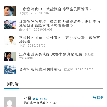
一所臺灣實中，就能讓台灣得諾貝爾獎嗎？
王賢文
2026/08/06
綠營側翼的雙標：羅廷瑋大學成績差，也比不過
林智堅兩篇論文都抄襲遭撤學位
山林棋手
2026/08/06
不是錢的問題，徐佳青的「東沙夏令營」戳破官
場底線
小丞
2026/08/06
江湖走跳笑笑就好 政客中猴真是無腦
張勳慶
2026/08/06
台灣AI智慧應用的絆腳石
蔡孟峰
2026/08/05
1 則討論
回覆
小呂
2023-11-15
民進黨一群執政的狗奴才。