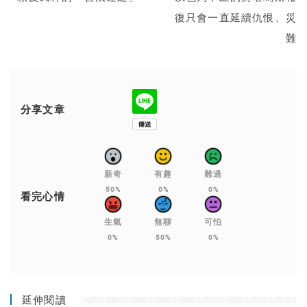
復只會一直延續仇恨、災
難
分享文章
新奇
有趣
難過
50%
0%
0%
看完心情
生氣
無聊
可怕
0%
50%
0%
延伸閱讀