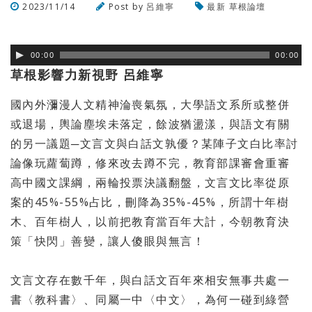
2023/11/14
Post by
呂維寧
最新
草根論壇
瀏覽數
411
次
00:00
00:00
草根影響力新視野 呂維寧
國內外瀰漫人文精神淪喪氣氛，大學語文系所或整併
或退場，輿論塵埃未落定，餘波猶盪漾，與語文有關
的另一議題─文言文與白話文孰優？某陣子文白比率討
論像玩蘿蔔蹲，修來改去蹲不完，教育部課審會重審
高中國文課綱，兩輪投票決議翻盤，文言文比率從原
案的45%-55%占比，刪降為35%-45%，所謂十年樹
木、百年樹人，以前把教育當百年大計，今朝教育決
策「快閃」善變，讓人傻眼與無言！
文言文存在數千年，與白話文百年來相安無事共處一
書〈教科書〉、同屬一中〈中文〉，為何一碰到綠營