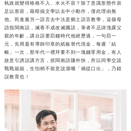
執政就變得格格不入、水火不容？除了意識形態作祟
足以形容，藉暗搞文學以去中小動作，僅此理由無
他。民進黨另一語言去中法是鄉土語言教學，這個母
語指閩南話，滅香不成改滅國語，筆者不忌諱洩露父
親的年齡，講台語要罰錢時代他經歷過，一句罰一
元，先用蓋有導師印章的紙板替代現金，每週「結
帳」一次，那年代一禮拜要不到一塊錢零用金，有人
故意引誘誤講方言，抓閩南語賺外快，所以同學交談
戰戰兢兢，生怕稍不留意說溜嘴「禍從口出」，乃錯
誤教育也！