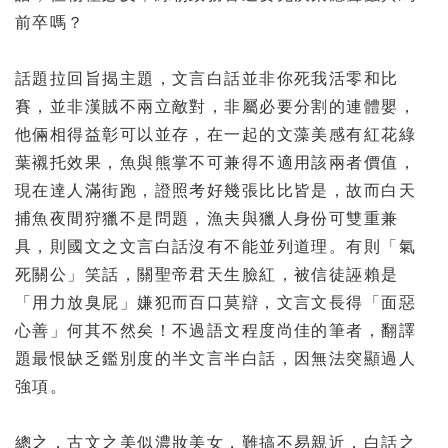
前卒嗎？
話題拉回旨揭主題，文言白話並非你死我活零和比
賽，並非漢賊不兩立敵對，非屬必要分割的連體嬰，
他倆相得益彰可以並存，在一起的文藻美感有紅花綠
葉襯托效果，魚與熊掌不可兼得不適用該兩者價值，
現在達人滿街跑，證照考好幾張比比皆是，故而白天
捕魚夜間狩獵不是問題，漁夫與獵人身份可雙重兼
具，則國文之文言白話沒有不能並列道理。有則「氣
死關公」笑話，關聖帝君天生臉紅，被信徒誣賴是
「用力放臭屁」嫌犯而百口莫辯，文言文長得「面惡
心善」何其不然矣！不過語文程度尚佳的筆者，翻譯
題最恨缺乏鑑別度的半文言半白話，因無法突顯過人
強項。
總之，古文之美似濃妝美女，難搞不易親近，白話之