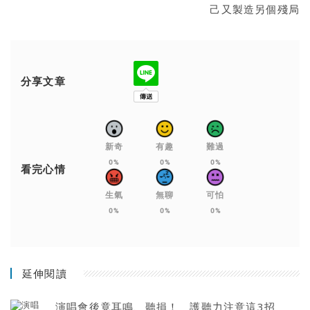
己又製造另個殘局
分享文章
新奇
有趣
難過
0%
0%
0%
看完心情
生氣
無聊
可怕
0%
0%
0%
延伸閱讀
演唱會後竟耳鳴、聽損！ 護聽力注意這3招