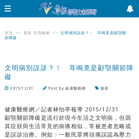
首頁
>>
最新
首頁輪播
>>
文明病別誤診？！ 耳鳴竟是顳顎關
節障礙
文明病別誤診？！ 耳鳴竟是顳顎關節障
礙
2015/12/31
Post by
健康醫療網
最新
瀏覽數
749
次
健康醫療網／記者林怡亭報導 2015/12/31
顳顎關節障礙是流行於現今生活之文明病，但因
其症狀與生活常見的病痛相似，常被患者忽略或
是誤診治療。例如：一般民眾將頭痛誤認為壓力