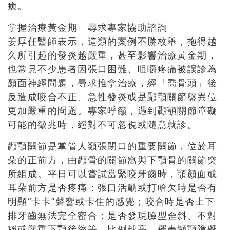
癒。
掌握治療黃金期 尋求專家協助諮詢
姜厚任醫師表示，這類的案例不勝枚舉，拖得越
久所引起的發炎越嚴重，甚至影響治療黃金期，
也常見不少患者因張口困難、咀嚼疼痛被誤診為
顏面神經問題，尋求推拿治療，經「喬骨頭」後
反造成咬合不正、急性發炎或是顳顎關節盤異位
更加嚴重的問題。專家呼籲，遇到顳顎關節障礙
可能的徵兆時，絕對不可忽視或隨意就診。
顳顎關節是掌管人類張閉口的重要關節，位於耳
朵的正前方，由顳骨的關節窩與下顎骨的關節突
所組成。平日可以嘗試當緊咬牙齒時，顎顏面或
耳朵前方是否疼痛；張口活動或打哈欠時是否有
明顯“卡卡”聲響或卡住的感覺；咬合時是否上下
排牙齒無法完全密合；是否發現臉型歪斜、不對
稱或嚴重下顎後縮等，比例越高，罹患顳顎障礙