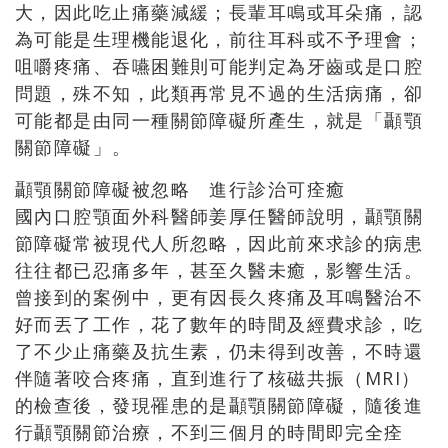
大，因此吃止痛藥減緩；長輩耳鳴或耳朵痛，認
為可能是生理機能退化，前往耳科或不予理會；
咀嚼疼痛、吞嚥困難則可能判定為牙齒或是口腔
問題，殊不知，此類再常見不過的生活病痛，卻
可能都是由同一種關節障礙所產生，就是「顳顎
關節障礙」。
顳顎關節障礙被忽略 進行診治可痊癒
國內口腔顎面外科醫師姜厚任醫師說明，顳顎關
節障礙常被現代人所忽略，因此前來求診的病患
往往都已忍痛多年，甚至久醫未癒，影響生活。
曾接到的案例中，更有因長久疼痛及耳鳴醫治不
好而丟了工作，花了數年的時間及經費求診，吃
了不少止痛藥及抗生素，仍未得到改善，不時還
伴隨著咬合疼痛，直到進行了核磁共振（MRI）
的檢查後，發現罹患的是顳顎關節障礙，隨後進
行顳顎關節治療，不到三個月的時間即完全痊