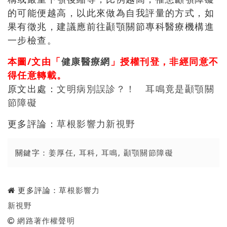
的可能便越高，以此來做為自我評量的方式，如
果有徵兆，建議應前往顳顎關節專科醫療機構進
一步檢查。
本圖/文由「
健康醫療網
」授權刊登，非經同意不
得任意轉載。
原文出處：
文明病別誤診？！ 耳鳴竟是顳顎關
節障礙
更多評論：
草根影響力新視野
關鍵字：
姜厚任
,
耳科
,
耳鳴
,
顳顎關節障礙
更多評論：
草根影響力
新視野
網路著作權聲明