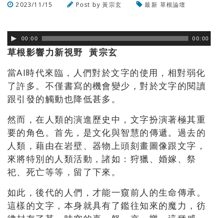
2023/11/15
Post by
黃宗玄
最新
草根論壇
瀏覽數
492
次
00:00
00:00
草根影響力新視野 黃宗玄
當AI時代來臨，人們對於文字的使用，相對弱化
了許多。不僅書寫的機會變少，對於文字的閱讀
跟引發的觸動也降低甚多。
然而，在人類的演進歷史中，文字扮演著極其重
要的角色。首先，是文化與智慧的傳遞。過去的
人類，藉由在岩壁、器物上頭刻畫圖像跟文字，
來將特別的人類活動，諸如：狩獵、婚嫁、祭
祀、死亡等等，留了下來。
如此，後代的人們，才能一窺前人的生命傳承。
這樣的文字，本身就具有了鑑往知來的魔力，彷