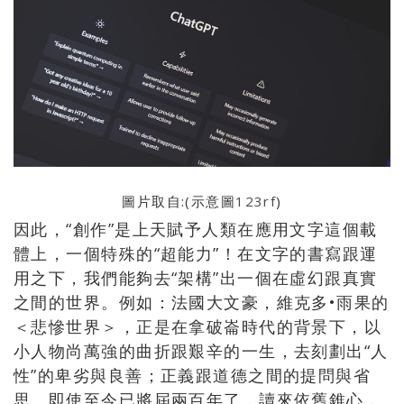
圖片取自:(示意圖
123rf
)
因此，“創作”是上天賦予人類在應用文字這個載
體上，一個特殊的“超能力”！在文字的書寫跟運
用之下，我們能夠去“架構”出一個在虛幻跟真實
之間的世界。例如：法國大文豪，維克多•雨果的
＜悲慘世界＞，正是在拿破崙時代的背景下，以
小人物尚萬強的曲折跟艱辛的一生，去刻劃出“人
性”的卑劣與良善；正義跟道德之間的提問與省
思。即使至今已將屆兩百年了，讀來依舊錐心，