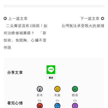
上一篇文章
下一篇文章
二尖瓣逆流有2病因！如
台灣無法承受戰火的摧殘
何治療修補瓣膜？ 「新
技術」免開胸、心臟不需
停跳
分享文章
新奇
有趣
難過
0%
0%
0%
看完心情