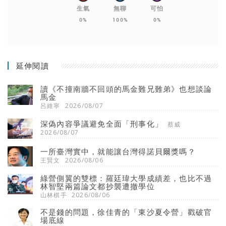
生氣
無聊
可怕
0%
100%
0%
延伸閱讀
讀《不撞南牆不回頭的馬金難兄難弟》也想談論
馬金
呂維寧
2026/08/07
深偽內容爭議避免全面「刑事化」
蔡威
2026/08/07
一所臺灣實中，就能讓台灣得諾貝爾獎嗎？
王賢文
2026/08/06
綠營側翼的雙標：羅廷瑋大學成績差，也比不過
林智堅兩篇論文都抄襲遭撤學位
山林棋手
2026/08/06
不是錢的問題，徐佳青的「東沙夏令營」戳破官
場底線