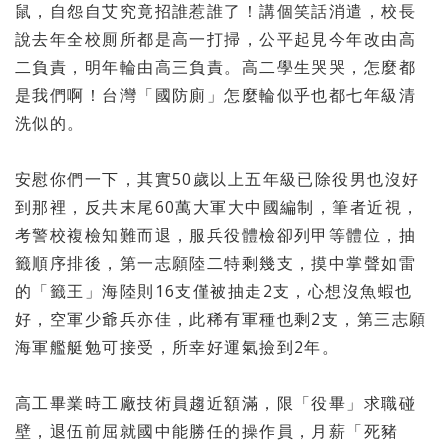
鼠，
自怨自艾究竟招誰惹誰了！講個笑話消遣，
校長
說去年全校厠所都是高一打掃，公平起見今年改由高
二負責，
明年輪由高三負責。高二學生哭哭，怎麼都
是我們啊！台灣「
國防廁」怎麼輪似乎也都七年級清
洗似的。
安慰你們一下，其實50歲以上五年級已除役男也沒好
到那裡，
反共末尾60萬大軍大中國編制，筆者近視，
考警校複檢知難而退，
服兵役體檢卻列甲等體位，抽
籤順序排後，第一志願陸二特剩幾支，
摸中掌聲如雷
的「籤王」海陸則16支僅被抽走2支，
心想沒魚蝦也
好，空軍少爺兵亦佳，此稀有軍種也剩2支，
第三志願
海軍艦艇勉可接受，所幸好運氣撿到2年。
高工畢業時工廠技術員趨近額滿，限「役畢」求職碰
壁，
退伍前屈就國中能勝任的操作員，月薪「死豬