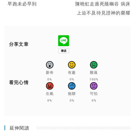
早跑未必早到
陳曉虹走過死蔭幽谷 病床
上迫不及待見證神的榮耀
分享文章
新奇
有趣
難過
0%
0%
100%
看完心情
生氣
無聊
可怕
0%
0%
0%
延伸閱讀