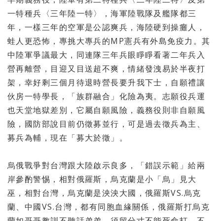
一特種兵〈
三年陸一特〉，海軍陸戰隊及艦隊都三
年，
一樣三年的空軍是公認爽兵，海陸硬到操癱人，
蛙人更恐怖，
專挑大專兵的MP憲兵有外島免疫力。其
中陸軍爭議最大，
同連隊三年兵眼睜睜看著二年兵入
營再離營，目迎又目送超不爽，
情緒發洩易於半夜打
架，幸好剩三個月待退時營長要升我下士，
自願禮讓
伙房一特學長，「族群融合」化險為夷。
志願役兵運
也天堂地獄差別，它屬自願風險，義務役則非自願風
險，
國防部說目前仍徵募並行，可是過去徵兵為主、
募兵為輔，現在「
募大於徵」。
烏俄戰爭對台灣跟大陸啟示良多，「錯誤示範」給兩
岸參酌警惕，
相對俄羅斯，烏克蘭是小「烏」見大
巫，相對台灣，
烏克蘭是泱泱大國，俄羅斯VS.烏克
蘭、中國VS.台灣，
都有同胞血緣關係，俄羅斯打烏克
蘭如哥哥教訓不聽話弟弟，
須留分寸不能死命打，不