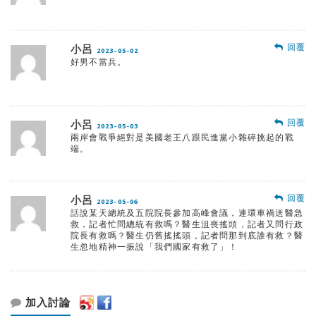
回覆
小呂
2023-05-02
好男不當兵。
回覆
小呂
2023-05-03
兩岸會戰爭絕對是美國老王八跟民進黨小雜碎挑起的戰
端。
回覆
小呂
2023-05-06
話說某天總統及五院院長參加高峰會議，連環車禍送醫急
救，記者忙問總統有救嗎？醫生沮喪搖頭，記者又問行政
院長有救嗎？醫生仍舊搖搖頭，記者問那到底誰有救？醫
生忽地精神一振說「我們國家有救了」！
加入討論