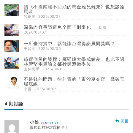
讀《不撞南牆不回頭的馬金難兄難弟》也想談論
馬金
呂維寧
2026/08/07
深偽內容爭議避免全面「刑事化」
蔡威
2026/08/07
一所臺灣實中，就能讓台灣得諾貝爾獎嗎？
王賢文
2026/08/06
綠營側翼的雙標：羅廷瑋大學成績差，也比不過
林智堅兩篇論文都抄襲遭撤學位
山林棋手
2026/08/06
不是錢的問題，徐佳青的「東沙夏令營」戳破官
場底線
小丞
2026/08/06
4 則討論
回覆
小呂
2023-05-02
當兵真的好討厭的事！