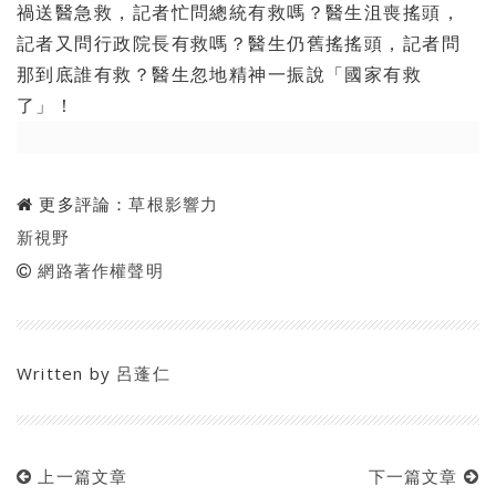
禍送醫急救，
記者忙問總統有救嗎？醫生沮喪搖頭，
記者又問行政院長有救嗎？
醫生仍舊搖搖頭，記者問
那到底誰有救？醫生忽地精神一振說「
國家有救
了」！
更多評論：
草根影響力
新視野
網路著作權聲明
Written by
呂蓬仁
上一篇文章
下一篇文章