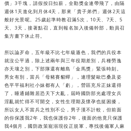
價」3千塊，
請假按日扣薪，全勤獎金連帶飛了，由隔
週休1天進化到月休4天，
那來「貴子弟們」週休2天這
般好光景呢。
25歲起準時教召滿5次，10天、7天、5
天、3天，接著點召，
直到報名加入後備幹部，動員召
集方畫下休止符。
所以論歹命，五年級不比七年級遜色，我們的兵役本
就沒公平過，
除上述兩年與三年役期差別，兵種勞逸
亦天壤之別，
下部隊還有離島「金馬獎」緊張時刻。
男女有別，當兵「
母豬賽貂蟬」，連理髮歐巴桑及姿
色平平福利社小妹都有人「虧」，
營區充斥正妹還得
了，睡通鋪雜居恐天下大亂，
屆時國防部光處理女兵
淫亂就忙得不可開交，
女性生理期及懷孕也挺困擾，
所以女人不當兵之性別不公，
男子漢不計較，但前面
的你保護我2年，我也保護你2年，
後面的他竟只保護
我4個月，國防政策寵溺現役正規軍，
專找後備軍人麻