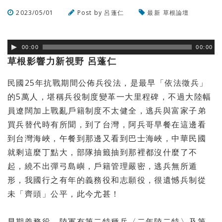
2023/05/01
Post by
呂蓬仁
最新
草根論壇
瀏覽數
1,615
次
00:00
00:00
草根影響力新視野 呂蓬仁
民國25年抗戰期間公佈兵役法，是最早「依法徵兵」
的5萬人，
堪稱兵役制度變革一大里程碑，
不過大陸幅
員遼闊加上戰亂戶籍制度不太健全，
逃兵與富家子弟
買兵替代時有所聞，到了台灣，
阿兵哥早餐在這邊看
到台灣海峽，午餐到那邊又看到巴士海峽，
中華民國
就剩這麼丁點大，部隊抽籤抽到那裡都沒什麼了不
起，
繞不出彈弓島嶼，戶籍管理嚴密，逃兵無所遁
形，
我國行之有年的義務役和志願役，很遺憾兵制從
未「齊頭」公平，
此今尤甚！
早期義務役，陸軍有第二特種兵〈二年陸二特〉及第