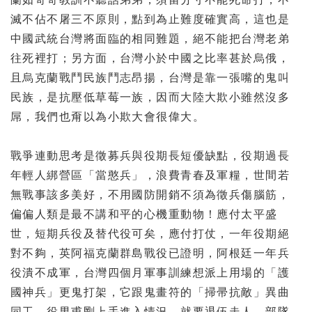
滅不佔不屠三不原則，
點到為止難度確實高，這也是
中國武統台灣將面臨的相同難題，
絕不能把台灣老弟
往死裡打；另方面，
台灣小於中國之比率甚於烏俄，
且烏克蘭戰鬥民族鬥志昂揚，
台灣是靠一張嘴的鬼叫
民族，是抗壓低草莓一族，
因而大陸大欺小雖然沒多
屌，我們也甭以為小欺大會很偉大。
戰爭連動思考是徵募兵與役期長短優缺點，役期過長
年輕人綁營區「
當憨兵」，浪費青春及軍糧，世間若
無戰事該多美好，
不用國防開銷不須為徵兵傷腦筋，
偏偏人類是最不講和平的心機重動物！應付太平盛
世，
短期兵役及替代役可矣，應付打仗，一年役期絕
對不夠，
英阿福克蘭群島戰役已證明，阿根廷一年兵
役潰不成軍，
台灣四個月軍事訓練想派上用場的「護
國神兵」更鬼打架，
它跟鬼畫符的「掃帚抗敵」異曲
同工，役男甫剛上手進入情況，
就要退伍走人，部隊