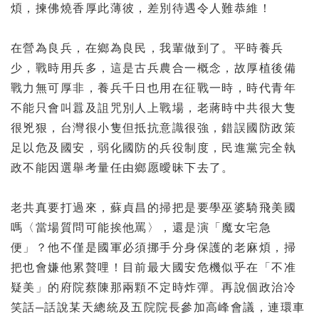
煩，揀佛燒香厚此薄彼，差別待遇令人難恭維！
在營為良兵，在鄉為良民，我輩做到了。平時養兵
少，戰時用兵多，
這是古兵農合一概念，故厚植後備
戰力無可厚非，
養兵千日也用在征戰一時，
時代青年
不能只會叫囂及詛咒別人上戰場，
老蔣時中共很大隻
很兇狠，台灣很小隻但抵抗意識很強，
錯誤國防政策
足以危及國安，弱化國防的兵役制度，
民進黨完全執
政不能因選舉考量任由鄉愿曖昧下去了。
老共真要打過來，蘇貞昌的掃把是要學巫婆騎飛美國
嗎〈
當場質問可能挨他罵〉，還是演「魔女宅急
便」？
他不僅是國軍必須挪手分身保護的老麻煩，掃
把也會嫌他累贅哩！
目前最大國安危機似乎在「不准
疑美」
的府院蔡陳那兩顆不定時炸彈。再說個政治冷
笑話─
話說某天總統及五院院長參加高峰會議，連環車