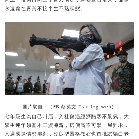
永遠處在青黃不接半生不熟狀態。
圖片取自：（FB
蔡英文 Tsai Ing-wen
）
七年級生為自己叫屈，入社會遇經濟酷寒不景氣，
大
學生連年領基本工資凍薪，房價高不可攀一屋難求，
又遇國際情勢混亂，改良型嚴格教召也首批試驗白老