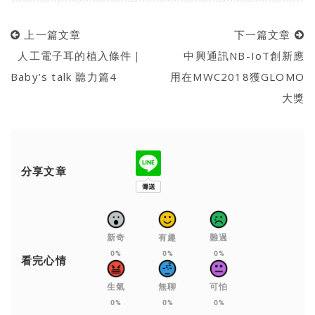
上一篇文章
下一篇文章
人工電子耳的植入條件｜
中興通訊NB-IoT創新應
Baby’s talk 聽力篇4
用在MWC2018獲GLOMO
大獎
分享文章
新奇
有趣
難過
0%
0%
0%
看完心情
生氣
無聊
可怕
0%
0%
0%