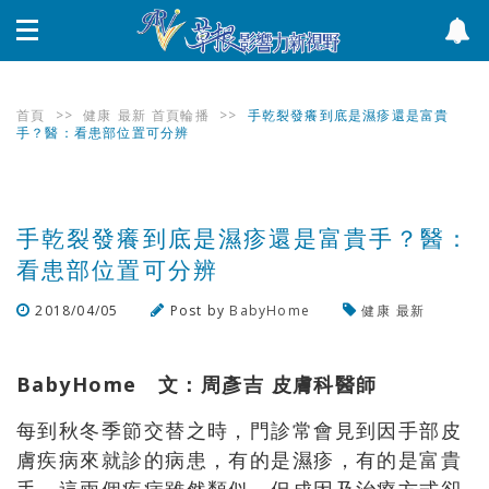
首頁
>>
健康
最新
首頁輪播
>>
手乾裂發癢到底是濕疹還是富貴
手？醫：看患部位置可分辨
手乾裂發癢到底是濕疹還是富貴手？醫：
看患部位置可分辨
2018/04/05
Post by
BabyHome
健康
最新
瀏覽數
4,410
次
BabyHome 文：周彥吉 皮膚科醫師
每到秋冬季節交替之時，門診常會見到因手部皮
膚疾病來就診的病患，有的是濕疹，有的是富貴