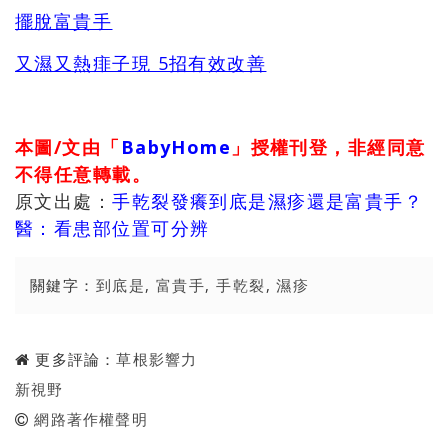
擺脫富貴手
又濕又熱痱子現
5
招有效改善
本圖/文由「
BabyHome
」授權刊登，非經同意
不得任意轉載。
原文出處：
手乾裂發癢到底是濕疹還是富貴手？
醫：看患部位置可分辨
關鍵字：
到底是
,
富貴手
,
手乾裂
,
濕疹
更多評論：
草根影響力
新視野
網路著作權聲明