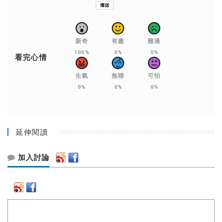
新奇
有趣
難過
100%
0%
0%
看完心情
生氣
無聊
可怕
0%
0%
0%
延伸閱讀
加入討論