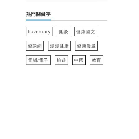
熱門關鍵字
havemary
健談
健康圖文
健談網
漫漫健康
健康漫畫
電腦/電子
旅遊
中國
教育