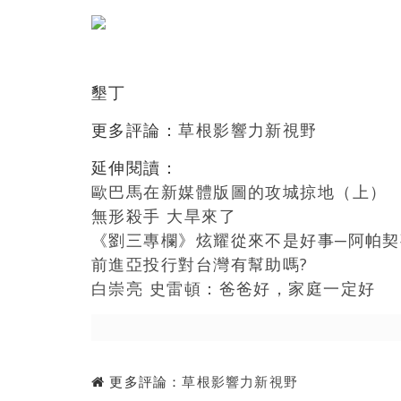
墾丁
更多評論：
草根影響力新視野
延伸閱讀：
歐巴馬在新媒體版圖的攻城掠地（上）
無形殺手 大旱來了
《劉三專欄》炫耀從來不是好事─阿帕
前進亞投行對台灣有幫助嗎?
白崇亮 史雷頓：爸爸好，家庭一定好
更多評論：
草根影響力新視野