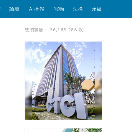
芳
論壇
AI播報
寵物
法律
永續
總瀏覽數：
36,168,288
次