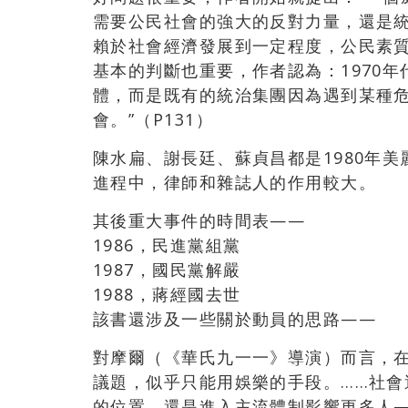
需要公民社會的強大的反對力量，還是
賴於社會經濟發展到一定程度，公民素質
基本的判斷也重要，作者認為：1970
體，而是既有的統治集團因為遇到某種
會。”（P131）
陳水扁、謝長廷、蘇貞昌都是1980年
進程中，律師和雜誌人的作用較大。
其後重大事件的時間表——
1986，民進黨組黨
1987，國民黨解嚴
1988，蔣經國去世
該書還涉及一些關於動員的思路——
對摩爾（《華氏九一一》導演）而言，
議題，似乎只能用娛樂的手段。……社
的位置，還是進入主流體制影響更多人—