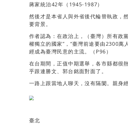
蔣家統治42年（1945-1987）
然後才是本省人與外省後代輪替執政，
要背景。
作者認為：在政治上，（臺灣）所有政黨
權獨立的國家”，“臺灣前途要由2300
經成為臺灣民意的主流。（P96）
在台期間，正值中期選舉，各市縣都很
乎跟連勝文、郭台銘面對面了。
一路上跟當地人聊天，沒有隔閡。親身經
臺北