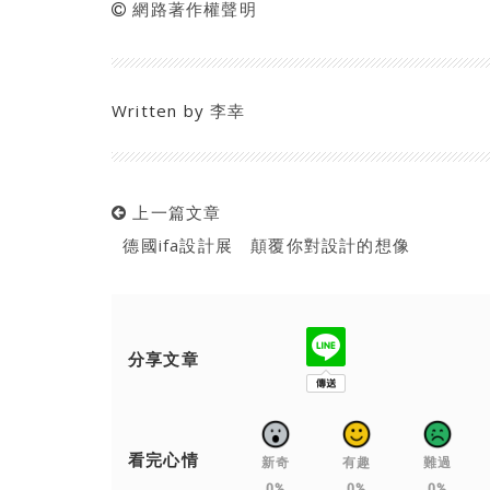
網路著作權聲明
Written by
李幸
上一篇文章
德國ifa設計展 顛覆你對設計的想像
分享文章
看完心情
新奇
有趣
難過
0%
0%
0%