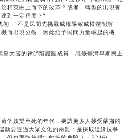
統治精英由上而下的改革？或者，轉型的出現有
達到一定程度？”
年代初，“不是民間先挑戰威權導致威權體制解
危機而出現分裂，因此給予民間力量崛起的機
美麗島大審的律師辯護團成員。感覺臺灣早期民主
在這個娛樂至死的年代，要讓更多人接受嚴肅的
會運動要透過大眾文化的兩難：是採取邊緣抗爭
—但也面臨被體制收編的危險？（P246)