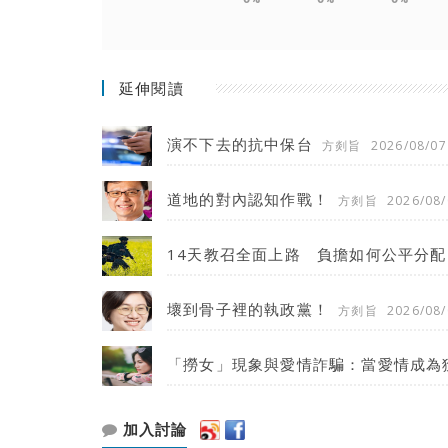
延伸閱讀
演不下去的抗中保台
方剡旨
2026/08/07
道地的對內認知作戰！
方剡旨
2026/08/
14天教召全面上路 負擔如何公平分配
壞到骨子裡的執政黨！
方剡旨
2026/08/
「撈女」現象與愛情詐騙：當愛情成為
加入討論