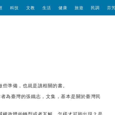
經
科技
文教
生活
健康
旅遊
民調
芬
瀏覽數
950
次
要做些準備，也就是讀相關的書。
作者為臺灣的張鐵志，文集，基本是關於臺灣民
威權政體的轉型或者瓦解，怎樣才可能出現？是