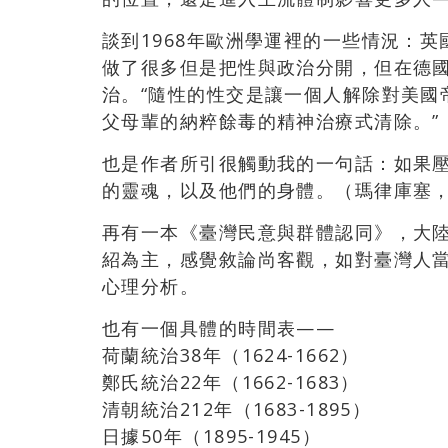
談到1968年歐洲學運裡的一些情況：
做了很多但是把性與政治分開，但在德
治。“隨性的性交是讓一個人解除對美國
父母輩的納粹餘毒的精神治療式清除。”（
也是作者所引很觸動我的一句話：如果
的靈魂，以及他們的身體。（瑪律庫塞，P
再有一本《臺灣民意與群體認同》，大陸學
紹為主，感覺敘論尚客觀，如對臺灣人
心理分析。
也有一個具體的時間表——
荷蘭統治38年（1624-1662）
鄭氏統治22年（1662-1683）
清朝統治212年（1683-1895）
日據50年（1895-1945）