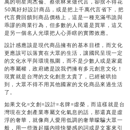
萬的明星周杰倫、蔡依林來做代言，卻捨不得花
50萬好好設計商品，或是把上千萬代言省下，把
代言費回饋到商品價格上，這是一種充滿弔詭與
乖謬的商業行為，但多數的人民還是買單，這又
是另一個名人光環把人心弄瞎的實際效應。
設計感應該是現代商品擁有的基本目標，而文化
更應該可以落實在大眾的生活，讓國民呈現一定
的文化水平與環境氛圍，而不是少數人或是家庭
的專屬權，政府總是說我們擁有多元創意文化！
現實就是台灣的文化創意太貴了，已經被哄抬
到，大眾不得不用其他國家的文化商品來過生活
了。
如果文化=文創=設計=名牌=虛榮，而這樣就是台
灣現在文創產業專屬文化氣息的話，那還真是虛
浮的奢華，就像商人愛用低調的奢華矇騙大眾一
般，用一些激起腦內啡快樂感的詞或是文案來引