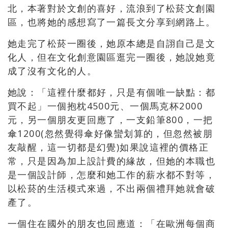
北，本著對於文創的喜好，流浪到了松菸文創園
區，也將她的感想寫了一篇長文分享到網路上。
她走完了松菸一圈後，她原本總是自詡自己是文
化人，但在文化創意園區逛完一圈後，她說她竟
成了沒有文化的人。
她說：「這裡什麼都好，只是有個唯一缺點：都
買不起」一個抱枕4500元、一個馬克杯2000
元，另一個朋友更回應了，一支鉛筆800，一把
傘1200(忽然覺得傘好像蠻划算的，但忽然被朋
友敲醒，這一切都是幻覺)如果說這裡的價格正
常，只是因為加上設計費的緣故，但她的本職也
是一個設計師，怎麼和她工作的薪水都不對等，
以松菸的生活模式來過，不出兩個禮拜她就會破
產了。
一個住在國外的朋友也回應道：「在歐洲每個商