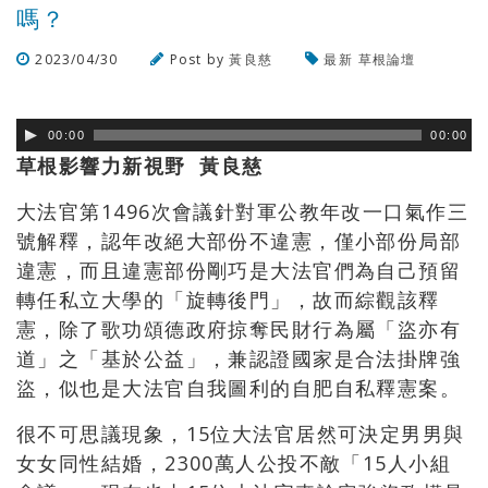
嗎？
2023/04/30
Post by
黃良慈
最新
草根論壇
瀏覽數
477
次
00:00
00:00
草根影響力新視野 黃良慈
大法官第1496次會議針對軍公教年改一口氣作三
號解釋，認年改絕大部份不違憲，僅小部份局部
違憲，而且違憲部份剛巧是大法官們為自己預留
轉任私立大學的「旋轉後門」，故而綜觀該釋
憲，除了歌功頌德政府掠奪民財行為屬「盜亦有
道」之「基於公益」，兼認證國家是合法掛牌強
盜，似也是大法官自我圖利的自肥自私釋憲案。
很不可思議現象，15位大法官居然可決定男男與
女女同性結婚，2300萬人公投不敵「15人小組