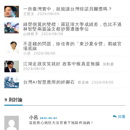
一所臺灣實中，就能讓台灣得諾貝爾獎嗎？
王賢文
2026/08/06
綠營側翼的雙標：羅廷瑋大學成績差，也比不過
林智堅兩篇論文都抄襲遭撤學位
山林棋手
2026/08/06
不是錢的問題，徐佳青的「東沙夏令營」戳破官
場底線
小丞
2026/08/06
江湖走跳笑笑就好 政客中猴真是無腦
張勳慶
2026/08/06
台灣AI智慧應用的絆腳石
蔡孟峰
2026/08/05
9 則討論
回覆
小呂
2023-05-02
這批喪心病狂大法官會下地獄炸油鍋！