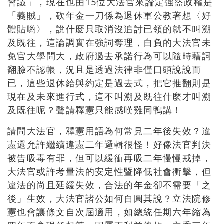
會議」，現在也由15位大法官來論定強盜政權是
「義賊」，砍年金一刀係為退休軍公教著想〈好
體貼喲〉，說什麼只取消沒追討已領的就不叫溯
及既往，這論調實在強詞奪理，自負的大法官未
免官大學問大，政府過去承諾行為可以隨時藉詞
翻臉不認帳，況且是透過法律非僅口頭說說而
已，這些退休給與約定是過去式，把它推翻則是
現在及未來進行式，這不叫溯及既往什麼才叫溯
及既往呢？聲請釋憲只能感嘆雞同鴨講！
請問大法官，釋憲用語為何常見二年後失效？違
憲還允許繼續違憲二年邏輯很怪！好像法官判決
被告吸毒有罪，但可以緩衝再吸二年慢慢戒掉，
大法官或許考量法的安定性暨降低社會衝擊，但
違法的尚且延緩失效，合法的年金卻不需要「之
後」生效，大法官諸公如何自圓其說？立法院修
憲也會讓條文自次屆適用，如總統任期六年縮為