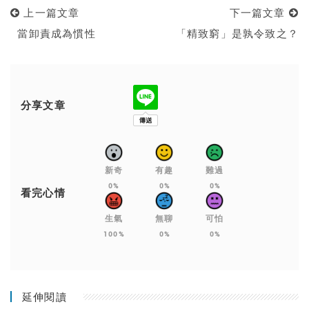
上一篇文章
下一篇文章
當卸責成為慣性
「精致窮」是孰令致之？
分享文章
新奇
有趣
難過
0%
0%
0%
看完心情
生氣
無聊
可怕
100%
0%
0%
延伸閱讀