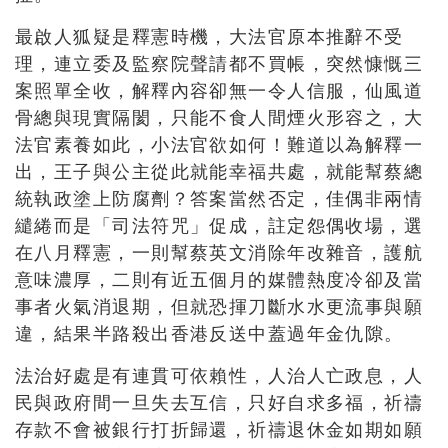
最啟人狐疑是釋憲時機，大法官原本推辭不受
理，連立委及監察院聲請都不買帳，突然慷慨三
案照單全收，解釋內容卻無一令人信服，仙風道
骨總與現實隔閡，只能不食人間煙火形容之，大
法官素養如此，小法官欲如何！難道以為解釋一
出，王子與公主從此就能幸福共處，就能幫蔡總
統執政塗上防腐劑？答案當然否定，佳偶非兩情
繾綣而是「司法符咒」促成，註定怨偶收場，選
在八月釋憲，一則幫蔡英文消除年改雜音，護航
意味濃厚，二則有近五個月的媒體熱度冷卻及當
事者火氣消退期，但就恐揮刀斷水水更流事與願
違，結果半路殺出香港反送中蓋過年金仇隙。
法治好處是有連貫可依賴性，人治人亡政息，人
民與政府間一旦失去互信，只好自求多福，祈禱
存款不會被銀行打折歸還，祈禱退休金如期如願