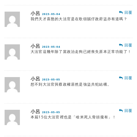
回覆
小呂
2023-05-04
我們天才喜憨的大法官是在歌頌賊仔政府盜亦有道嗎？
回覆
小呂
2023-05-04
大法官這幾年除了當政治走狗已經喪失原本正常功能了！
回覆
小呂
2023-05-05
想不到大法官與蔡政權居然是強盜共犯結構。
回覆
小呂
2023-05-05
本屆15位大法官裡也是「啥米死人骨頭攏有」！