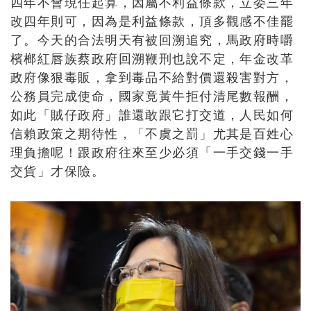
四年不會現任起算，因屬不利益條款，立委三年
改四年則可，因為是利益條款，頂多觀感不佳罷
了。今天的合法明天有被回溯追究，馬政府時嚼
檳榔紅唇族蔡政府回溯鞭刑也說不定，年金改革
政府像狠毒販，拿到毒品不給對價還殺害對方，
公務員完成使命，國家竟黃牛拒付清尾數報酬，
如此「賊仔政府」誰還敢跟它打交道，人民如何
信賴政策之期待性，「不虞之罰」尤其是百姓心
理負擔呢！跟政府往來至少必須「一手交錢一手
交貨」才保險。