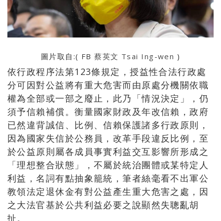
圖片取自:( FB
蔡英文 Tsai Ing-wen
)
依行政程序法第123條規定，授益性合法行政處
分可因對公益將有重大危害而由原處分機關依職
權為全部或一部之廢止，此乃「情況決定」，仍
須予信賴補償。衡量國家財政及年改信賴，政府
已然違背誠信、比例、信賴保護諸多行政原則，
因為國家失信於公務員，改革手段違反比例，至
於公益原則屬各成員事實利益交互影響所形成之
「理想整合狀態」，不屬於統治團體或某特定人
利益，名詞有點抽象籠統，筆者絲毫看不出軍公
教領法定退休金有對公益產生重大危害之處，因
之大法官基於公共利益必要之說顯然失聰亂胡
扯。