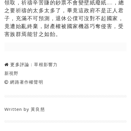
領取，祈禱辛苦賺的鈔票不會變壁紙廢紙….，總
之要祈禱的太多太多了，畢竟這政府不是正人君
子，充滿不可預測，退休公僕可沒對不起國家，
竟遭始亂終棄，財產權被國家機器巧奪侵害，受
害族群焉能甘之如飴。
更多評論：
草根影響力
新視野
網路著作權聲明
Written by
黃良慈