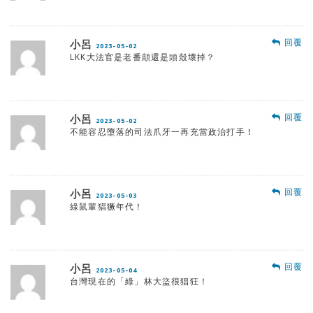
回覆
小呂
2023-05-02
LKK大法官是老番顛還是頭殼壞掉？
回覆
小呂
2023-05-02
不能容忍墮落的司法爪牙一再充當政治打手！
回覆
小呂
2023-05-03
綠鼠輩猖獗年代！
回覆
小呂
2023-05-04
台灣現在的「綠」林大盜很猖狂！