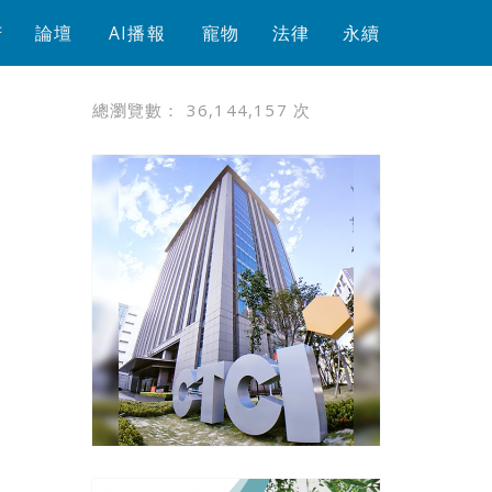
芳
論壇
AI播報
寵物
法律
永續
總瀏覽數：
36,144,157
次