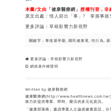
本圖/文由「
健康醫療網
」授權刊登，非
原文出處：
情人節出「事」? 掌握事後
更多評論：
草根影響力新視野
關鍵字：
事後避孕藥
,
國民健康署
,
性行為
,
避
更多評論：
草根影響力新視野
網路著作權聲明
Written by
健康醫療網
健康醫療網(http://www.healthnews.
致力於提供專業、即時、樂活的多元化資訊。
「健康部落格」邀請專業人士論述健康資訊，分