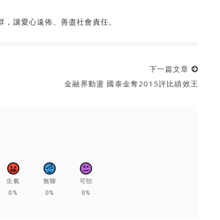
群，讓愛心遠佈、善盡社會責任。
下一篇文章
金融界動盪 國泰金奪2015評比績效王
生氣
無聊
可怕
0%
0%
0%