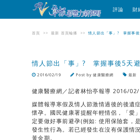
評論
財
首頁
>>
最新
首頁輪播
>>
情人節出「事」? 掌握事後
情人節出「事」? 掌握事後5天
2016/02/19
Post by
健康醫療網
最新
健康醫療網／記者林怡亭報導 2016/02/
媒體報導寒假及情人節激情過後的後遺
懷孕。國民健康署提醒年輕情侶，「愛
定要做好事前避孕(例如: 使用保險套，
發生性行為。若已經發生在沒有保護情
黃金期。