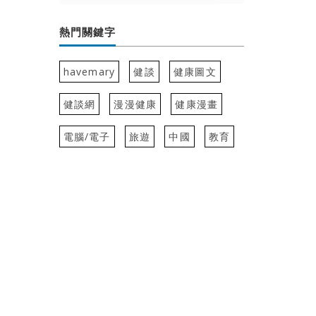
熱門關鍵字
havemary
健談
健康圖文
健談網
漫漫健康
健康漫畫
電腦/電子
旅遊
中國
教育