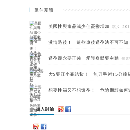
延伸閱讀
美國性與毒品減少但憂鬱增加
琪拉
201
激情過後！ 這些事後避孕法不可不知
避孕觀念要正確 愛護身體要主動
健康
大S要汪小菲結紮！ 無刀手術15分鐘
想要性福又不想懷孕！ 危險期該如何
加入討論