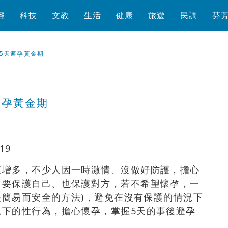
經
科技
文教
生活
健康
旅遊
民調
芬
5天避孕黃金期
避孕黃金期
瀏覽數
426
次
19
症增多，不少人因一時激情、沒做好防護，擔心
」要保護自己、也保護對方，若不希望懷孕，一
是簡易而安全的方法)，避免在沒有保護的情況下
況下的性行為，擔心懷孕，掌握5天的事後避孕