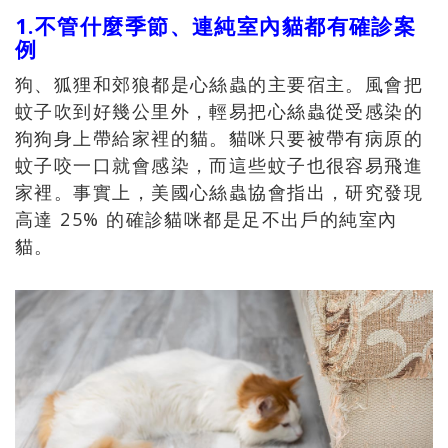
1.不管什麼季節、連純室內貓都有確診案
例
狗、狐狸和郊狼都是心絲蟲的主要宿主。風會把
蚊子吹到好幾公里外，輕易把心絲蟲從受感染的
狗狗身上帶給家裡的貓。貓咪只要被帶有病原的
蚊子咬一口就會感染，而這些蚊子也很容易飛進
家裡。事實上，美國心絲蟲協會指出，研究發現
高達 25% 的確診貓咪都是足不出戶的純室內
貓。