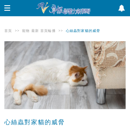
首頁
>>
寵物
最新
首頁輪播
>>
心絲蟲對家貓的威脅
心絲蟲對家貓的威脅