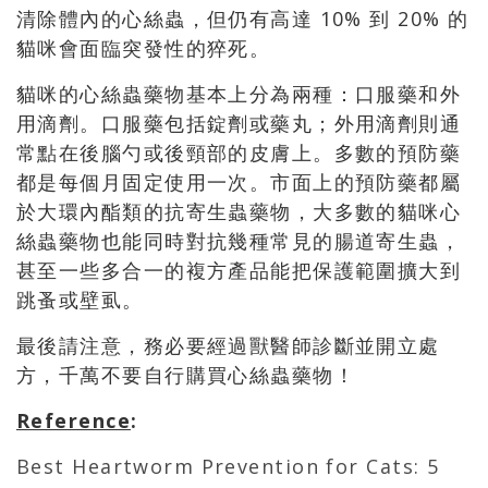
清除體內的心絲蟲，但仍有高達 10% 到 20% 的
貓咪會面臨突發性的猝死。
貓咪的心絲蟲藥物基本上分為兩種：口服藥和外
用滴劑。口服藥包括錠劑或藥丸；外用滴劑則通
常點在後腦勺或後頸部的皮膚上。多數的預防藥
都是每個月固定使用一次。市面上的預防藥都屬
於大環內酯類的抗寄生蟲藥物，大多數的貓咪心
絲蟲藥物也能同時對抗幾種常見的腸道寄生蟲，
甚至一些多合一的複方產品能把保護範圍擴大到
跳蚤或壁虱。
最後請注意，務必要經過獸醫師診斷並開立處
方，千萬不要自行購買心絲蟲藥物！
Reference
:
Best Heartworm Prevention for Cats: 5