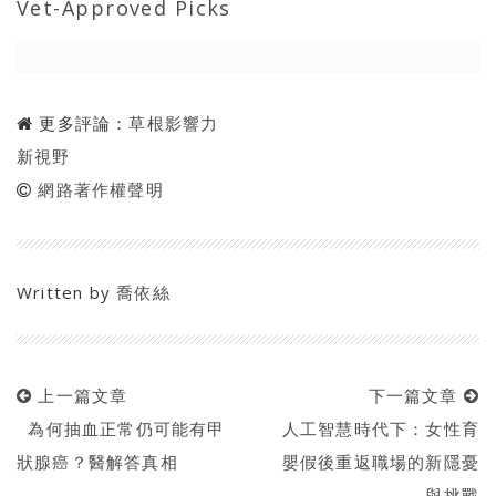
Vet-Approved Picks
更多評論：
草根影響力
新視野
網路著作權聲明
Written by
喬依絲
上一篇文章
下一篇文章
為何抽血正常仍可能有甲
人工智慧時代下：女性育
狀腺癌？醫解答真相
嬰假後重返職場的新隱憂
與挑戰