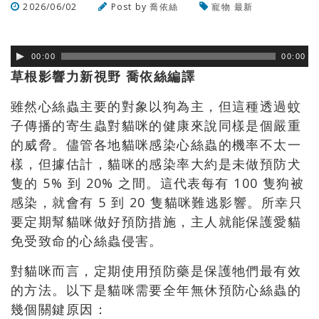
2026/06/02
Post by
喬依絲
寵物
最新
瀏覽數
45
次
00:00
00:00
草根影響力新視野 喬依絲編譯
雖然心絲蟲主要的對象以狗為主，但這種透過蚊
子傳播的寄生蟲對貓咪的健康來說同樣是個嚴重
的威脅。儘管各地貓咪感染心絲蟲的機率不太一
樣，但據估計，貓咪的感染率大約是未做預防犬
隻的 5% 到 20% 之間。這代表每有 100 隻狗被
感染，就會有 5 到 20 隻貓咪難逃影響。所幸只
要定期幫貓咪做好預防措施，主人就能保護愛貓
免受致命的心絲蟲侵害。
對貓咪而言，定期使用預防藥是保護牠們最有效
的方法。以下是貓咪需要全年無休預防心絲蟲的
幾個關鍵原因：