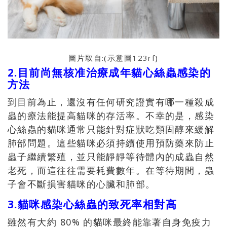
圖片取自:(
示意圖123rf
)
2.目前尚無核准治療成年貓心絲蟲感染的
方法
到目前為止，還沒有任何研究證實有哪一種殺成
蟲的療法能提高貓咪的存活率。不幸的是，感染
心絲蟲的貓咪通常只能針對症狀吃類固醇來緩解
肺部問題。這些貓咪必須持續使用預防藥來防止
蟲子繼續繁殖，並只能靜靜等待體內的成蟲自然
老死，而這往往需要耗費數年。在等待期間，蟲
子會不斷損害貓咪的心臟和肺部。
3.貓咪感染心絲蟲的致死率相對高
雖然有大約 80% 的貓咪最終能靠著自身免疫力