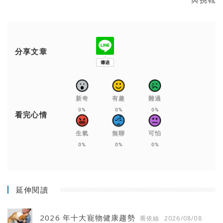
分享文章
新奇
有趣
難過
0%
0%
0%
看完心情
生氣
無聊
可怕
0%
0%
0%
延伸閱讀
2026 年十大寵物健康趨勢
喬依絲
2026/08/08