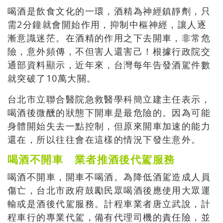
喝酒是飲食文化的一環，酒精為神經鎮靜劑，只
需2分鐘就會開始作用，抑制中樞神經，讓人逐
漸意識迷茫。在酒精的作用之下去開車，非常危
險，意外頻傳，不但害人還害己！根據行政院交
通部資料顯示，近年來，台灣每年告發酒駕件數
就突破了10萬大關。
台北市立聯合醫院急救醫學科簡立建主任表示，
喝酒後微醺的狀態下開車是最危險的。因為可能
身體開始失去一點控制，但原來開車加速的能力
還在，所以往往會在這樣的情況下發生意外。
喝酒不開車 業者推酒後代駕服務
喝酒不開車，開車不喝酒。為降低酒駕造成人員
傷亡，台北市政府鼓勵民眾喝酒後應使用大眾運
輸或是酒後代駕服務。計程車業者唐立武說，計
程車行的專業代駕，備有代理司機的責任險，並