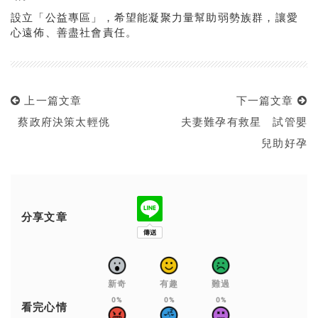
設立「公益專區」，希望能凝聚力量幫助弱勢族群，讓愛
心遠佈、善盡社會責任。
上一篇文章
下一篇文章
蔡政府決策太輕佻
夫妻難孕有救星 試管嬰
兒助好孕
分享文章
新奇
有趣
難過
0%
0%
0%
看完心情