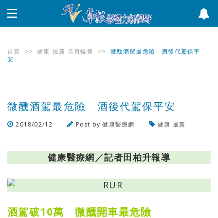
首頁
>>
健康
最新
首頁輪播
>>
微醺酒駕最危險 酒後代駕保平
安
微醺酒駕最危險 酒後代駕保平安
2018/02/12
Post by
健康醫療網
健康
最新
瀏覽數
339
次
健康醫療網／記者田柏升報導
酒駕破10萬 微醺開車最危險