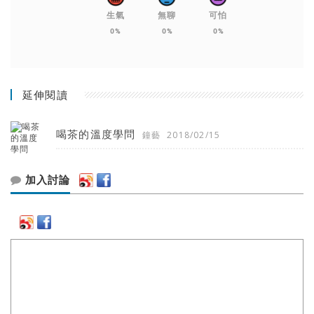
生氣
無聊
可怕
0%
0%
0%
延伸閱讀
喝茶的溫度學問
鐘藝
2018/02/15
加入討論