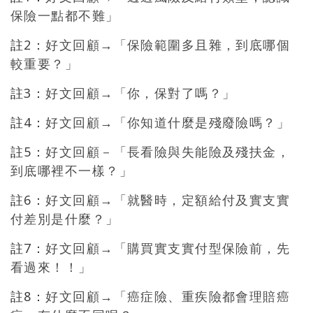
保險一點都不難」
註2：
好文回顧→「保險範圍多且雜，到底哪個
較重要？」
註3：
好文回顧→「你，保對了嗎？」
註4：
好文回顧→「你知道什麼是殘廢險嗎？」
註5：
好文回顧－「長看險與失能險及殘扶金，
到底哪裡不一樣？」
註6：
好文回顧→「就醫時，定額給付及實支實
付差別是什麼？」
註7：
好文回顧→「購買實支實付型保險前，先
看過來！！」
註8：
好文回顧→「癌症險、重疾險都會理賠癌