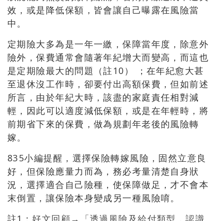
效，或是降低保額，皆會讓自己曝露在風險當
中。
定期險大多為是一年一繳，保障當年度，除意外
險外，保費通常會隨著年紀增大而變高，而這也
是定期險最大的問題（註10） ；在年紀愈大甚
至退休沒工作時，卻要付出高額保費，但如前述
所言，由於年紀大時，該盡的家庭責任相對減
輕，因此可以適度減低保額，或是在年輕時，將
前期省下來的保費，做為規劃年老後的風險轉
嫁。
835小編提醒，選擇保險轉嫁風險，固然立意良
好，但保險應量力而為，務必考量清楚自身狀
況，選擇適合自己險種，使保障做足，才不會本
末倒置，讓保險本身變成另一種風險唷。
註1：
好文回顧→「透過風險及給付類型，認識