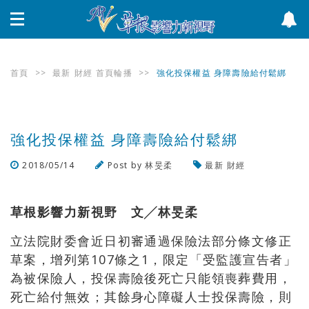
首頁
>>
最新
財經
首頁輪播
>>
強化投保權益 身障壽險給付鬆綁
強化投保權益 身障壽險給付鬆綁
2018/05/14
Post by
林旻柔
最新
財經
瀏覽數
1,209
次
草根影響力新視野 文╱林旻柔
立法院財委會近日初審通過保險法部分條文修正
草案，增列第107條之1，限定「受監護宣告者」
為被保險人，投保壽險後死亡只能領喪葬費用，
死亡給付無效；其餘身心障礙人士投保壽險，則