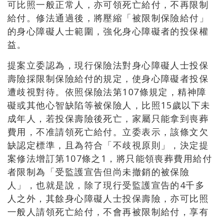
可比照一般正常人，亦可領死亡給付，不再限制
給付。修法通過後，將壓縮「被限制保險給付」
的身心障礙人士範圍，強化身心障礙者的投保權
益。
提案立委認為，現行保險法對身心障礙人士投保
壽險採限制保險給付的規定，使身心障礙者投保
遭歧視對待。依照保險法第107條規定，精神障
礙或其他心智缺陷等被保險人，比照15歲以下未
成年人，若投保壽險後死亡，家屬只能拿到喪葬
費用，不准請領死亡給付。立委表示，該條文欠
缺認定標準，且為符合「不歧視原則」，決定提
案修法增訂第107條之1，將只能領喪葬費用給付
者限制為「受監護宣告但尚未撤銷的被保險
人」，也就是說，除了現行受監護宣告的4千多
人之外，其餘身心障礙人士投保壽險，亦可比照
一般人請領死亡給付，不會再被限制給付，享有