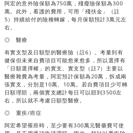
阿宏的意外險保額為750萬，殘廢險保額為300
萬。此外，看護的費用，可用「殘扶金」（註
5）持續給付的險種轉嫁，每月保額預計3萬元左
右。
◎ 醫療
有實支型及日額型的醫療險（註6）。考量到有
健保但未來自費項目可能愈來愈多，所以選擇有
「日額選擇權」的實支。實支型（註7）主要以
醫療雜費為考量，阿宏預計保額為20萬，拆成兩
張實支，分別是10萬、10萬。若自費項目少可轉
日額理賠，兩個實支總計每日可以賠到3500左
右，所以就不考慮日額型醫療。
◎ 重疾/癌症
阿宏希望罹癌時，至少要有300萬元醫藥費可使