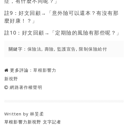
症，有什麼不同呢？」
註9：
好文回顧→「意外險可以還本？有沒有那
麼好康！？」
註10：
好文回顧→「定期險的風險有那些呢？」
關鍵字：
保險法
,
壽險
,
監護宣告
,
限制保險給付
更多評論：
草根影響力
新視野
網路著作權聲明
Written by
林旻柔
草根影響力新視野 文字記者