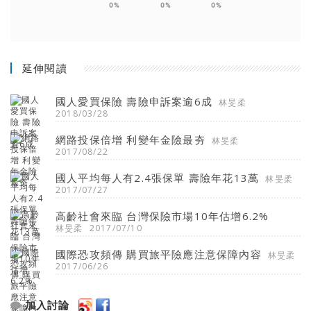
0%
0%
0%
延伸閱讀
國人愛買保險 壽險申訴案逾6成
林旻柔
2018/03/28
網路投保倍增 利變年金險最夯
林旻柔
2017/08/22
國人平均每人有2.4張保單 壽險年花13萬
林旻柔
2017/07/27
高齡社會來臨 台灣保險市場10年估增6.2%
林旻柔
2017/07/10
國際恐攻頻傳 購買旅平險應注意保障內容
林旻柔
2017/06/26
加入討論