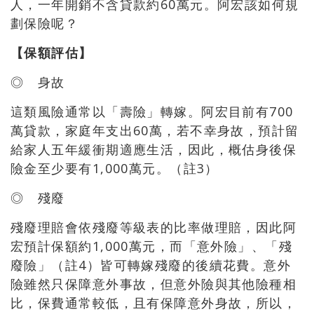
人，一年開銷不含貸款約60萬元。阿宏該如何規
劃保險呢？
【保額評估】
◎ 身故
這類風險通常以「壽險」轉嫁。阿宏目前有700
萬貸款，家庭年支出60萬，若不幸身故，預計留
給家人五年緩衝期適應生活，因此，概估身後保
險金至少要有1,000萬元。（註3）
◎ 殘廢
殘廢理賠會依殘廢等級表的比率做理賠，因此阿
宏預計保額約1,000萬元，而「意外險」、「殘
廢險」（註4）皆可轉嫁殘廢的後續花費。意外
險雖然只保障意外事故，但意外險與其他險種相
比，保費通常較低，且有保障意外身故，所以，