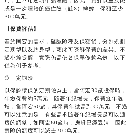
用，且不用逐項申請理賠，因此，預計以重疾險
或是一次理賠的癌症險（註8）轉嫁，保額至少
300萬元。
【保費評估】
基於阿宏的需求，確認險種及保額後，分別規劃
定期型以及終身型，藉此可瞭解保費的差異。不
過小編提醒，實際仍需依各保單條款為例，以下
僅為例子參考。
◎ 定期險
以保證續保的定期險為主，當阿宏30歲投保時，
年繳保費約5萬元；隨著年紀增長，保費逐年遞
增，當阿宏60歲，其保費年繳需到30萬元。不過
可以注意的是，有些需求隨著年紀增長是可以適
度的調整，如阿宏60歲時，房貸已經還清，因此
壽險的額度可以減去700萬元。