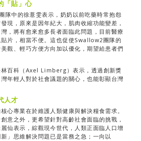
的「貼」心
w2團隊中的徐薏雯表示，奶奶以前吃藥時常抱怨
才發現，原來是因年紀大，肌肉收縮功能變差，
台灣，將有愈來愈多長者面臨此問題，目前醫療
片，相當不便。這也促使Swallow2團隊的
計美觀、輕巧方便方向加以優化，期望給患者們
科（Axel Limberg）表示，透過創新獎
台灣年輕人對於社會議題的關心，也能彰顯台灣
代人才
的核心專業在於維護人類健康與解決糧食需求。
發創意之外，更希望針對高齡社會面臨的挑戰，
朱麗仙表示，綜觀現今世代，人類正面臨人口增
創新」思維解決問題已是當務之急；一向以