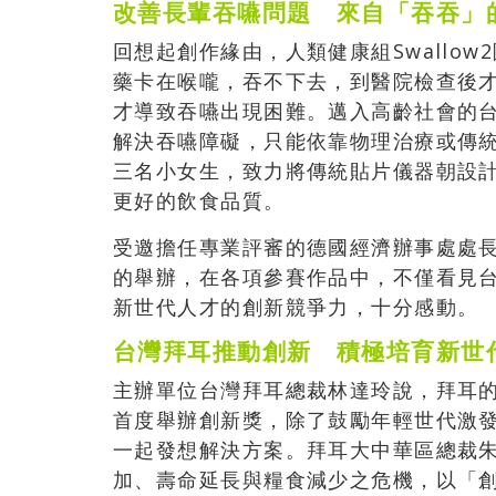
改善長輩吞嚥問題 來自「吞吞」
回想起創作緣由，人類健康組Swallo
藥卡在喉嚨，吞不下去，到醫院檢查後
才導致吞嚥出現困難。邁入高齡社會的
解決吞嚥障礙，只能依靠物理治療或傳統貼
三名小女生，致力將傳統貼片儀器朝設
更好的飲食品質。
受邀擔任專業評審的德國經濟辦事處處長林百
的舉辦，在各項參賽作品中，不僅看見
新世代人才的創新競爭力，十分感動。
台灣拜耳推動創新 積極培育新世
主辦單位台灣拜耳總裁林達玲說，拜耳
首度舉辦創新獎，除了鼓勵年輕世代激
一起發想解決方案。拜耳大中華區總裁
加、壽命延長與糧食減少之危機，以「