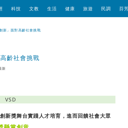
經
科技
文教
生活
健康
旅遊
民調
芬
創新」面對高齡社會挑戰
對高齡社會挑戰
最新
瀏覽數
431
次
創新獎舞台實踐人才培育，進而回饋社會大眾
獎懸賞創意