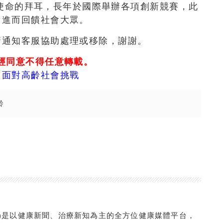
ife」為企業使命的拜耳，長年於國際舉辦各項創新競賽，此
，進而回饋社會大眾。
請通知客服協助處理或移除，謝謝。
經同意不得任意轉載。
」面對高齡社會挑戰
齡
com.tw/)是以健康新聞、治療新知為主的全方位健康媒體平台，