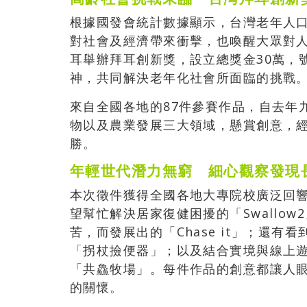
根據國發會統計數據顯示，台灣老年人口
對社會及經濟帶來衝擊，也喚醒大眾對
耳舉辦拜耳創新獎，設立總獎金30萬，
神，共同解決老年化社會所面臨的挑戰
來自全國各地的87件參賽作品，自去年
物以及農業發展三大領域，懸賞創意，
勝。
年輕世代潛力無窮 細心觀察發現
本次徵件獲得全國各地大專院校廣泛回
望幫忙解決居家復健困擾的「Swallo
苦，而發展出的「Chase it」；還
「拐杖撿便器」；以及結合實境與線上
「共鱻牧場」。每件作品的創意都讓人
的關懷。