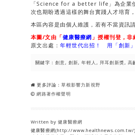
「Science for a better l
次也期盼透過這樣的舞台實踐人才培育
本區內容是由個人維護，若有不當資訊
本圖/文由「
健康醫療網
」授權刊登，非
原文出處：
年輕世代出招！ 用「創新
關鍵字：
創意
,
創新
,
年輕人
,
拜耳創新獎
,
高
更多評論：
草根影響力新視野
網路著作權聲明
Written by
健康醫療網
健康醫療網(http://www.healthnews.