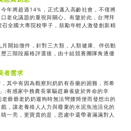
今年將超過14％，正式邁入高齡社會，不僅將
人口老化議題的重視與關心。有鑒於此，台灣拜
號召全國大專院校學子，鼓勵年輕人激發創新精
。
九月開始徵件，針對三大類，人類健康、伴侶動
經歷三階段嚴格評選後，由十組競賽團隊角逐優
長者需求
響，其中有因為觀察到奶奶有吞藥的困難，而希
w2」;有感家中務農長輩驅趕麻雀疲於奔命的辛
有看到老爺爺老奶奶遛狗時無法彎腰簡便而發想出的
遊戲，讓老養殖人人力與廢棄的水泥魚池活化的
眼睛一亮，更寶貴的是，思慮中還帶著滿滿對人