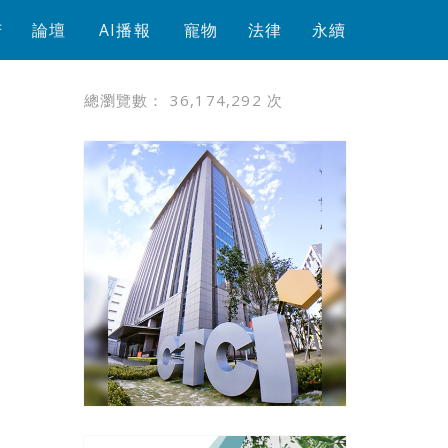
芳
論壇
AI播報
寵物
法律
永續
總瀏覽數：
36,174,292
次