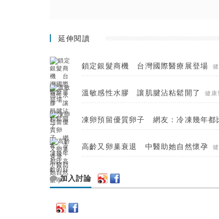
延伸閱讀
鎖定銀髮商機 台灣國際醫療展登場
溫敏感性水膠 讓肌腱沾粘鬆開了
健康
凍卵預留優質卵子 網友：冷凍幾年都
高齡又卵巢衰退 中醫助她自然懷孕
加入討論