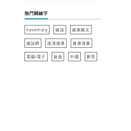
熱門關鍵字
havemary
健談
健康圖文
健談網
漫漫健康
健康漫畫
電腦/電子
旅遊
中國
教育