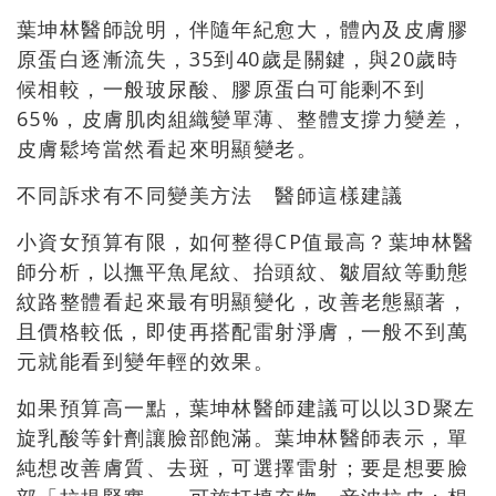
葉坤林醫師說明，伴隨年紀愈大，體內及皮膚膠
原蛋白逐漸流失，35到40歲是關鍵，與20歲時
候相較，一般玻尿酸、膠原蛋白可能剩不到
65%，皮膚肌肉組織變單薄、整體支撐力變差，
皮膚鬆垮當然看起來明顯變老。
不同訴求有不同變美方法 醫師這樣建議
小資女預算有限，如何整得CP值最高？葉坤林醫
師分析，以撫平魚尾紋、抬頭紋、皺眉紋等動態
紋路整體看起來最有明顯變化，改善老態顯著，
且價格較低，即使再搭配雷射淨膚，一般不到萬
元就能看到變年輕的效果。
如果預算高一點，葉坤林醫師建議可以以3D聚左
旋乳酸等針劑讓臉部飽滿。葉坤林醫師表示，單
純想改善膚質、去斑，可選擇雷射；要是想要臉