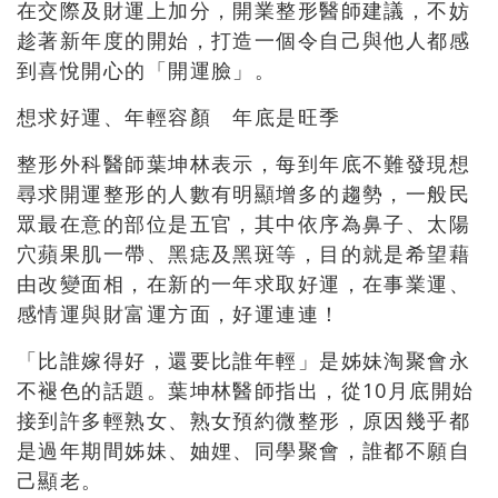
在交際及財運上加分，開業整形醫師建議，不妨
趁著新年度的開始，打造一個令自己與他人都感
到喜悅開心的「開運臉」。
想求好運、年輕容顏 年底是旺季
整形外科醫師葉坤林表示，每到年底不難發現想
尋求開運整形的人數有明顯增多的趨勢，一般民
眾最在意的部位是五官，其中依序為鼻子、太陽
穴蘋果肌一帶、黑痣及黑斑等，目的就是希望藉
由改變面相，在新的一年求取好運，在事業運、
感情運與財富運方面，好運連連！
「比誰嫁得好，還要比誰年輕」是姊妹淘聚會永
不褪色的話題。葉坤林醫師指出，從10月底開始
接到許多輕熟女、熟女預約微整形，原因幾乎都
是過年期間姊妹、妯娌、同學聚會，誰都不願自
己顯老。