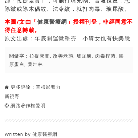
部「拉提緊實」，可施打填充物、音波拉皮；想
除皺或除木偶紋、法令紋，就打肉毒、玻尿酸。
本圖/文由「
健康醫療網
」授權刊登，非經同意不
得任意轉載。
原文出處：
年底開運微整夯 小資女也有快樂臉
關鍵字：
拉提緊實
,
改善老態
,
玻尿酸
,
肉毒桿菌
,
膠
原蛋白
,
葉坤林
更多評論：
草根影響力
新視野
網路著作權聲明
Written by
健康醫療網