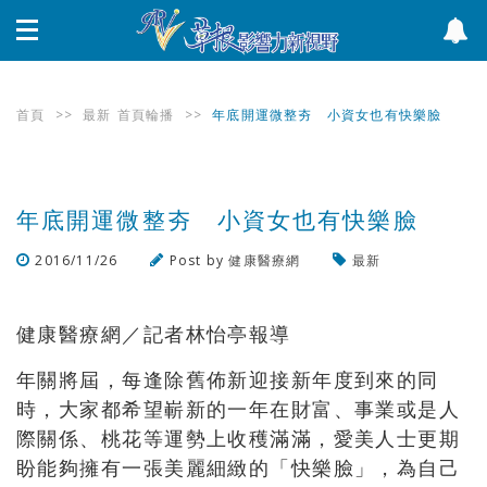
首頁
>>
最新
首頁輪播
>>
年底開運微整夯 小資女也有快樂臉
年底開運微整夯 小資女也有快樂臉
2016/11/26
Post by
健康醫療網
最新
瀏覽數
428
次
健康醫療網／記者林怡亭報導
年關將屆，每逢除舊佈新迎接新年度到來的同
時，大家都希望嶄新的一年在財富、事業或是人
際關係、桃花等運勢上收穫滿滿，愛美人士更期
盼能夠擁有一張美麗細緻的「快樂臉」，為自己