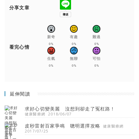
分享文章
新奇
有趣
難過
0%
0%
0%
看完心情
生氣
無聊
可怕
0%
0%
0%
延伸閱讀
求好心切變美麗 沒想到卻走了冤枉路！
健康醫療網
2018/06/07
皮秒雷射百家爭鳴 聰明選擇攻略
健康醫療網
2017/07/25