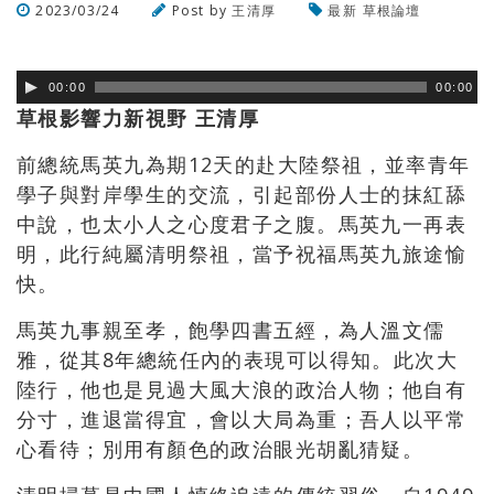
2023/03/24
Post by
王清厚
最新
草根論壇
瀏覽數
540
次
00:00
00:00
草根影響力新視野 王清厚
前總統馬英九為期12天的赴大陸祭祖，並率青年
學子與對岸學生的交流，引起部份人士的抹紅舔
中說，也太小人之心度君子之腹。馬英九一再表
明，此行純屬清明祭祖，當予祝福馬英九旅途愉
快。
馬英九事親至孝，飽學四書五經，為人溫文儒
雅，從其8年總統任內的表現可以得知。此次大
陸行，他也是見過大風大浪的政治人物；他自有
分寸，進退當得宜，會以大局為重；吾人以平常
心看待；別用有顏色的政治眼光胡亂猜疑。