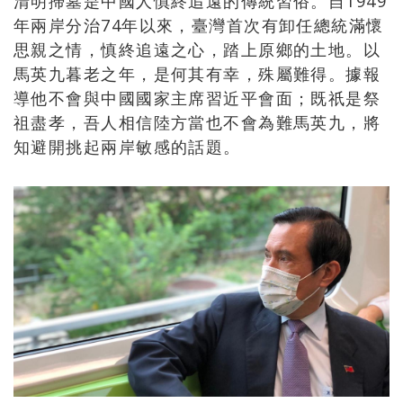
清明掃墓是中國人慎終追遠的傳統習俗。自1949
年兩岸分治74年以來，臺灣首次有卸任總統滿懷
思親之情，慎終追遠之心，踏上原鄉的土地。以
馬英九暮老之年，是何其有幸，殊屬難得。據報
導他不會與中國國家主席習近平會面；既祇是祭
祖盡孝，吾人相信陸方當也不會為難馬英九，將
知避開挑起兩岸敏感的話題。