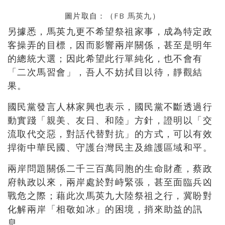
圖片取自：（
FB 馬英九
）
另據悉，馬英九更不希望祭祖家事，成為特定政
客操弄的目標，因而影響兩岸關係，甚至是明年
的總統大選；因此希望此行單純化，也不會有
「二次馬習會」，吾人不妨拭目以待，靜觀結
果。
國民黨發言人林家興也表示，國民黨不斷透過行
動實踐「親美、友日、和陸」方針，證明以「交
流取代交惡，對話代替對抗」的方式，可以有效
捍衛中華民國、守護台灣民主及維護區域和平。
兩岸問題關係二千三百萬同胞的生命財產，蔡政
府執政以來，兩岸處於對峙緊張，甚至面臨兵凶
戰危之際；藉此次馬英九大陸祭祖之行，冀盼對
化解兩岸「相敬如冰」的困境，捎來助益的訊
息。