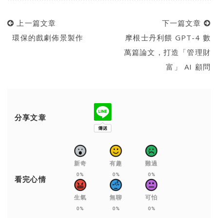
上一篇文章
下一篇文章
環保的戲劇佈景製作
摩根士丹利餵 GPT-4 數
萬篇論文，打造「管理財
富」 AI 顧問
分享文章
新奇
有趣
難過
0%
0%
0%
看完心情
生氣
無聊
可怕
0%
0%
0%