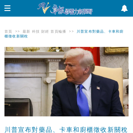
首頁
>>
最新
科技
財經
首頁輪播
>>
川普宣布對藥品、卡車和廚
櫃徵收新關稅
川普宣布對藥品、卡車和廚櫃徵收新關稅