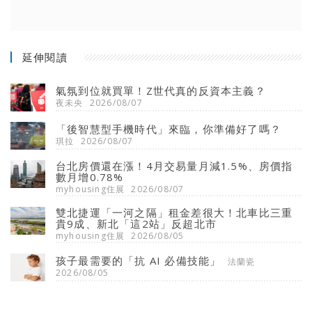
延伸閱讀
氣氛到位就買單！Z世代真的反資本主義？
夜未央
2026/08/07
「後智慧型手機時代」來臨，你準備好了嗎？
琪拉
2026/08/07
台北房價還在漲！4月交易量月減1.5%、房價指
數月增0.78%
myhousing住展
2026/08/07
雙北捷運「一河之隔」租金差很大！北車比三重
貴9成、新北「這2站」反超北市
myhousing住展
2026/08/05
孩子最需要的「抗 AI 必備技能」
法蘭瓷
2026/08/05