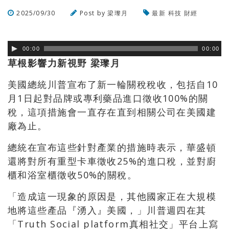
2025/09/30
Post by
梁瓈月
最新
科技
財經
瀏覽數
172
次
00:00
00:00
草根影響力新視野
梁瓈月
美國總統川普宣布了新一輪關稅稅收，包括自10
月1日起對品牌或專利藥品進口徵收100%的關
稅，這項措施會一直存在直到相關公司在美國建
廠為止。
總統在宣布這些針對產業的措施時表示，華盛頓
還將對所有重型卡車徵收25%的進口稅，並對廚
櫃和浴室櫃徵收50%的關稅。
「造成這一現象的原因是，其他國家正在大規模
地將這些產品『湧入』美國，」川普週四在其
「Truth Social platform真相社交」平台上寫