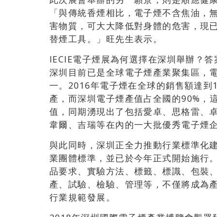
「與傳統香煙相比，電子煙不含焦油，
害物質，可大大降低對身體的危害，現
替煙工具。」旺先生表示。
IECIE電子煙展為何選擇在深圳舉辦？
深圳目前已是全球電子煙產業聚集區，
一。2016年電子煙在全球的銷售額達到
產，而深圳電子煙產值占全國的90%，
值，同期湧現出了包括愛卓、思格雷、
韋爾、吉瑞等在內的一大批優秀電子煙
與此同時，深圳正全力推動行業標準化建
業團體標準，並已於今年正式開始施行
品要求、實驗方法、標籤、標識、包裝
產、試驗、檢驗、管理等，不僅將成為
行業規範發展。