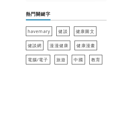
熱門關鍵字
havemary
健談
健康圖文
健談網
漫漫健康
健康漫畫
電腦/電子
旅遊
中國
教育