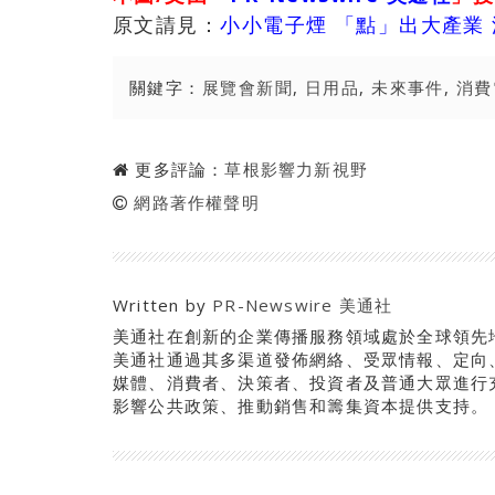
原文請見：
小小電子煙 「點」出大產業
關鍵字：
展覽會新聞
,
日用品
,
未來事件
,
消費
更多評論：
草根影響力新視野
網路著作權聲明
Written by
PR-Newswire 美通社
美通社在創新的企業傳播服務領域處於全球領先
美通社通過其多渠道發佈網絡、受眾情報、定向
媒體、消費者、決策者、投資者及普通大眾進行
影響公共政策、推動銷售和籌集資本提供支持。