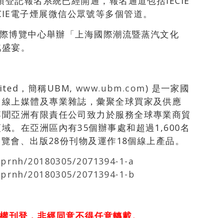
預登記報名系統已經開通，報名通道包括IECIE
ECIE電子煙展微信公眾號等多個管道。
新國際博覽中心舉辦「上海國際潮流暨蒸汽文化
汽盛宴。
imited，簡稱UBM,
www.ubm.com
) 是一家國
、線上媒體及專業雜誌，彙聚全球買家及供應
博聞亞洲有限責任公司致力於服務全球專業商貿
。在亞洲區內有35個辦事處和超過1,600名
展覽會、出版28份刊物及運作18個線上產品。
/prnh/20180305/2071394-1-a
/prnh/20180305/2071394-1-b
權刊登，非經同意不得任意轉載。