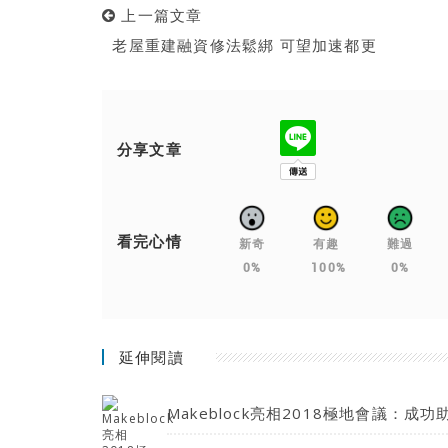
上一篇文章
老屋重建融資修法鬆綁 可望加速都更
分享文章
看完心情
新奇
有趣
難過
0%
100%
0%
延伸閱讀
Makeblock亮相2018極地會議：