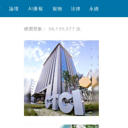
芳
論壇
AI播報
寵物
法律
永續
總瀏覽數：
36,155,377
次