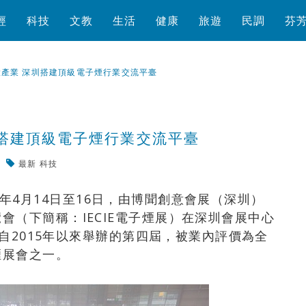
經
科技
文教
生活
健康
旅遊
民調
芬
大產業 深圳搭建頂級電子煙行業交流平臺
圳搭建頂級電子煙行業交流平臺
最新
科技
瀏覽數
454
次
018年4月14日至16日，由博聞創意會展（深圳）
會（下簡稱：IECIE電子煙展）在深圳會展中心
會自2015年以來舉辦的第四屆，被業內評價為全
煙展會之一。