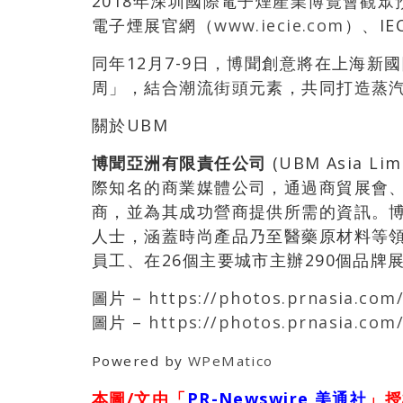
2018年深圳國際電子煙產業博覽會觀眾
電子煙展官網（
www.iecie.com
）、I
同年12月7-9日，博聞創意將在上海
周」，結合潮流街頭元素，共同打造蒸
關於UBM
博聞亞洲有限責任公司
(UBM Asia L
際知名的商業媒體公司，通過商貿展會
商，並為其成功營商提供所需的資訊。
人士，涵蓋時尚產品乃至醫藥原材料等領域
員工、在26個主要城市主辦290個品牌
圖片 –
https://photos.prnasia.com
圖片 –
https://photos.prnasia.com
Powered by
WPeMatico
本圖/文由「
PR-Newswire 美通社
」授