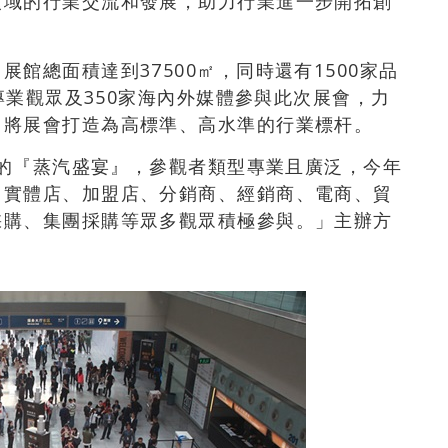
領域的行業交流和發展，助力行業進一步開拓創
館總面積達到37500㎡，同時還有1500家品
名專業觀眾及350家海內外媒體參與此次展會，力
，將展會打造為高標準、高水準的行業標杆。
矚目的『蒸汽盛宴』，參觀者類型專業且廣泛，今年
、實體店、加盟店、分銷商、經銷商、電商、貿
採購、集團採購等眾多觀眾積極參與。」主辦方