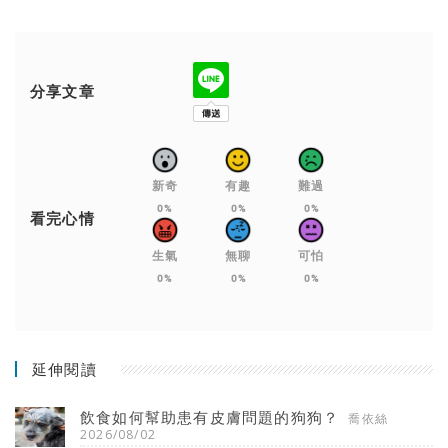
分享文章
新奇
有趣
難過
0%
0%
0%
看完心情
生氣
無聊
可怕
0%
0%
0%
延伸閱讀
飲食如何幫助患有皮膚問題的狗狗？
喬依絲
2026/08/02