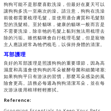
狗狗可能不是那麼喜歡洗澡，但最好在夏天可以
讓狗狗多洗一至兩次的澡。請注意，狗狗在洗澡
前後都需要梳理毛髮，並使用適合膚質和毛髮類
型的洗髮精。至於貓咪，健康的貓咪一般而言是
不需要洗澡，除非牠的毛髮上黏到無法用梳理去
除的污垢。雖然貓咪會自行梳理毛髮，但是寵物
主人應該經常為牠們梳毛，以保持身體的清潔。
耳部護理
良好的耳部護理是照護狗狗的重要環節，因為高
濕度和高溫會使狗狗的耳朵被酵母菌和細菌堵塞;
如果狗狗平日有游泳的習慣，那麼耳朵感染的風
險會更高。請務必每週為狗狗清潔耳朵，並在每
次游泳後用棉球輕輕擦拭。
Reference
:
Grooming Essentials to Keep Your Pets