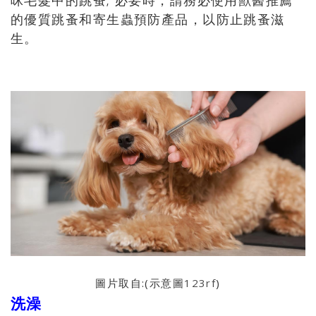
的優質跳蚤和寄生蟲預防產品，以防止跳蚤滋
生。
圖片取自:(示意圖
123rf
)
洗澡