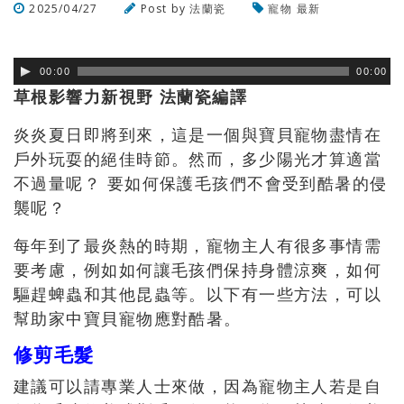
2025/04/27
Post by
法蘭瓷
寵物
最新
瀏覽數
138
次
00:00
00:00
草根影響力新視野 法蘭瓷編譯
炎炎夏日即將到來，這是一個與寶貝寵物盡情在
戶外玩耍的絕佳時節。然而，多少陽光才算適當
不過量呢？ 要如何保護毛孩們不會受到酷暑的侵
襲呢？
每年到了最炎熱的時期，寵物主人有很多事情需
要考慮，例如如何讓毛孩們保持身體涼爽，如何
驅趕蜱蟲和其他昆蟲等。以下有一些方法，可以
幫助家中寶貝寵物應對酷暑。
修剪毛髮
建議可以請專業人士來做，因為寵物主人若是自