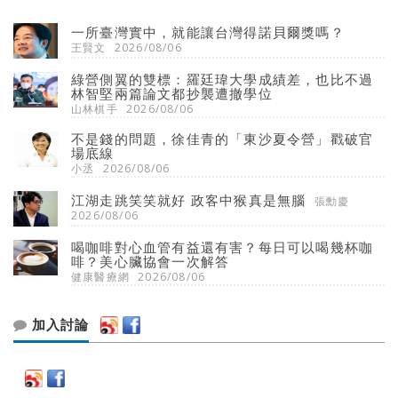
一所臺灣實中，就能讓台灣得諾貝爾獎嗎？
王賢文
2026/08/06
綠營側翼的雙標：羅廷瑋大學成績差，也比不過
林智堅兩篇論文都抄襲遭撤學位
山林棋手
2026/08/06
不是錢的問題，徐佳青的「東沙夏令營」戳破官
場底線
小丞
2026/08/06
江湖走跳笑笑就好 政客中猴真是無腦
張勳慶
2026/08/06
喝咖啡對心血管有益還有害？每日可以喝幾杯咖
啡？美心臟協會一次解答
健康醫療網
2026/08/06
加入討論