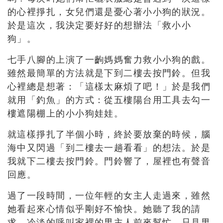
的心裡掙扎，女兒們還是憂心著小小狗的狀況。
於是這次，我決定要好好的想辦法「救小小
狗」。
七手八腳的上演了一齣媽媽奮力救小小狗的戲。
雖然最簡單的方法就是下到二樓去按門鈴。但我
心裡總是想著：「這樣太麻煩了吧！」於是我們
就用「釣魚」的方式：從五樓陽台用工具去勾一
樓遮陽棚上的小小狗娃娃。
就這樣掙扎了半個小時，終於要放棄的時候，腦
海中又閃過「到二樓去一趟看看」的想法。於是
我就下二樓去按門鈴。門鈴響了，屋裡也有聲音
回應。
過了一段時間，一位年輕的女主人走過來，雖然
她看起來心情似乎剛好不愉快。她聽了我的請
求，冷淡的呼叫家裡的男主人前來幫忙。只見男