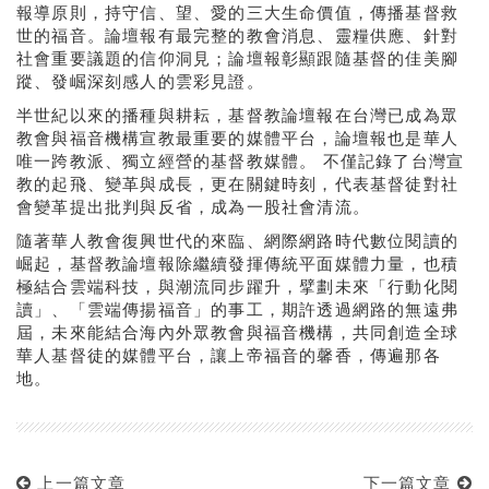
報導原則，持守信、望、愛的三大生命價值，傳播基督救
世的福音。論壇報有最完整的教會消息、靈糧供應、針對
社會重要議題的信仰洞見；論壇報彰顯跟隨基督的佳美腳
蹤、發崛深刻感人的雲彩見證。
半世紀以來的播種與耕耘，基督教論壇報在台灣已成為眾
教會與福音機構宣教最重要的媒體平台，論壇報也是華人
唯一跨教派、獨立經營的基督教媒體。 不僅記錄了台灣宣
教的起飛、變革與成長，更在關鍵時刻，代表基督徒對社
會變革提出批判與反省，成為一股社會清流。
隨著華人教會復興世代的來臨、網際網路時代數位閱讀的
崛起，基督教論壇報除繼續發揮傳統平面媒體力量，也積
極結合雲端科技，與潮流同步躍升，擘劃未來「行動化閱
讀」、「雲端傳揚福音」的事工，期許透過網路的無遠弗
屆，未來能結合海內外眾教會與福音機構，共同創造全球
華人基督徒的媒體平台，讓上帝福音的馨香，傳遍那各
地。
上一篇文章
下一篇文章