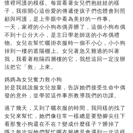
懷裡呵護的模樣。每當看著女兒們抱娃娃的樣
子，我很開心這份愛的傳遞使孩子們也體會到照
顧與呵護，是上帝眼中看為美好的一件事。
一天，家裡的小小狗布偶弄髒了，這個小狗布偶
不到十公分大小，是主日學老師送的小布偶禮
物。女兒在幫忙曬掛衣服時一個不小心，小小狗
掉到一樓的遮陽棚上。女兒著急又難過的叫著
我，我看著相隔四層樓的它，我想這回一定沒辦
法把它「救」上來。
媽媽為女兒奮力救小狗
於是我就說服女兒放棄，告訴她們接受生命中偶
發的意外，並學習這件事所教導我們的功課。
過了幾天，又到了曬衣服的時間，我同樣的找了
女兒來幫忙，她們像往常一樣總是要墊腳尖往下
看那隻小狗還在不在？變成什麼樣子？髒掉了
嗎？每次叫她們幫忙曬衣服總是會遇到一次這樣