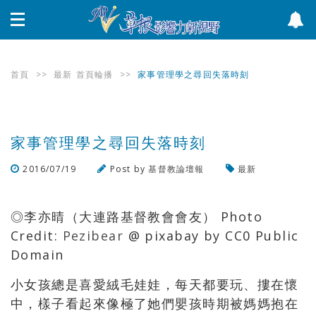
首頁
>>
最新
首頁輪播
>>
家事管理學之尋回失落時刻
家事管理學之尋回失落時刻
2016/07/19
Post by
基督教論壇報
最新
瀏覽數
895
次
◎李亦晴（大連路基督教會會友） Photo
Credit:
Pezibear
@ pixabay by CC0 Public
Domain
小女孩總是喜愛絨毛娃娃，每天都要玩、摟在懷
中，樣子看起來像極了她們嬰孩時期被媽媽抱在