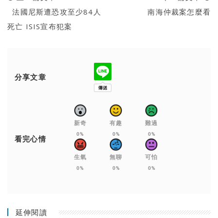
法國尼斯遭恐攻至少84人
南海仲裁案怎麼看
死亡 ISIS宣布犯案
分享文章
新奇
有趣
難過
0%
0%
0%
看完心情
生氣
無聊
可怕
0%
0%
0%
延伸閱讀