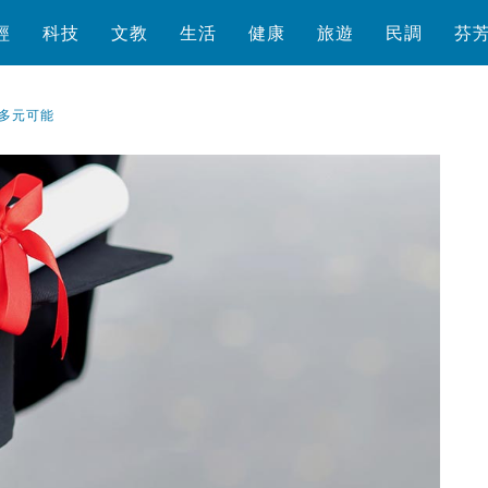
經
科技
文教
生活
健康
旅遊
民調
芬
多元可能