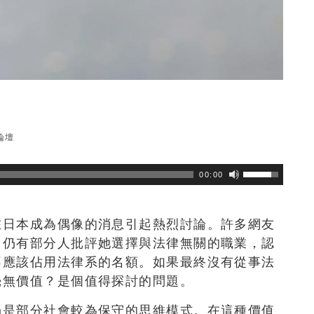
論壇
瀏覽數
239
次
00:00
在日本成為偶像的消息引起熱烈討論。許多網友
，仍有部分人批評她選擇與法律無關的職業，認
不應該佔用法律系的名額。如果最終沒有從事法
毫無價值？是個值得探討的問題。
仍是部分社會較為保守的思維模式。在這種價值