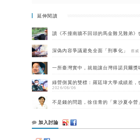
延伸閱讀
讀《不撞南牆不回頭的馬金難兄難弟》
深偽內容爭議避免全面「刑事化」
蔡威
一所臺灣實中，就能讓台灣得諾貝爾獎
綠營側翼的雙標：羅廷瑋大學成績差，
2026/08/06
不是錢的問題，徐佳青的「東沙夏令營
加入討論