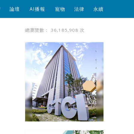
芳
論壇
AI播報
寵物
法律
永續
總瀏覽數：
36,185,908
次