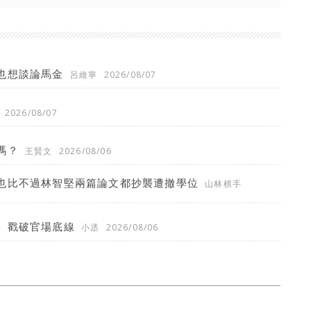
也想談論馬金
呂維寧
2026/08/07
2026/08/07
嗎？
王賢文
2026/08/06
也比不過林智堅兩篇論文都抄襲遭撤學位
山林棋手
」戳破官場底線
小丞
2026/08/06