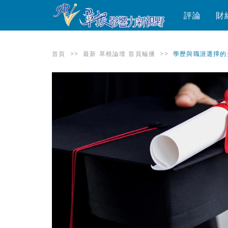
評論
財
首頁
>>
最新
草根論壇
首頁輪播
>>
學歷與職涯選擇的