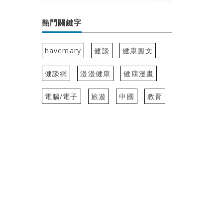
熱門關鍵字
havemary
健談
健康圖文
健談網
漫漫健康
健康漫畫
電腦/電子
旅遊
中國
教育