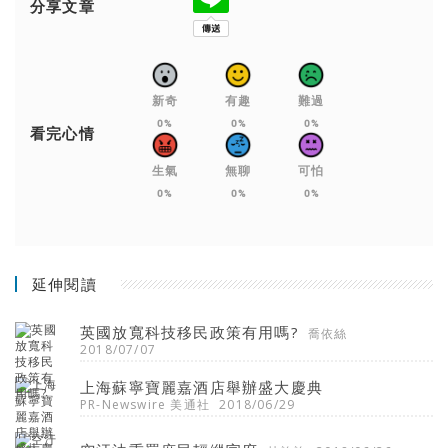
分享文章
新奇
有趣
難過
0%
0%
0%
看完心情
生氣
無聊
可怕
0%
0%
0%
延伸閱讀
英國放寬科技移民政策有用嗎?
喬依絲
2018/07/07
上海蘇寧寶麗嘉酒店舉辦盛大慶典
PR-Newswire 美通社
2018/06/29