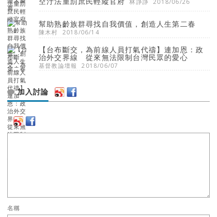
空汙法重罰庶民輕縱官府
林諍諍
2018/06/26
幫助熟齡族群尋找自我價值，創造人生第二春
陳木村
2018/06/14
【台布斷交，為前線人員打氣代禱】連加恩：政
治外交界線 從來無法限制台灣民眾的愛心
基督教論壇報
2018/06/07
加入討論
名稱