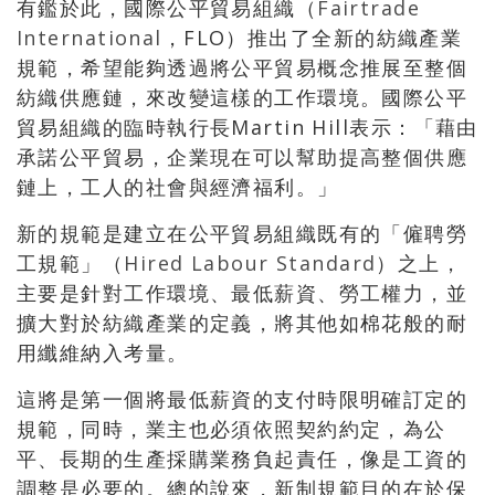
有鑑於此，國際公平貿易組織（
Fairtrade
International
，FLO）推出了全新的紡織產業
規範，希望能夠透過將公平貿易概念推展至整個
紡織供應鏈，來改變這樣的工作環境。國際公平
貿易組織的臨時執行長Martin Hill表示：「藉由
承諾公平貿易，企業現在可以幫助提高整個供應
鏈上，工人的社會與經濟福利。」
新的規範是建立在公平貿易組織既有的「僱聘勞
工規範」（
Hired Labour Standard
）之上，
主要是針對工作環境、最低薪資、勞工權力，並
擴大對於紡織產業的定義，將其他如棉花般的耐
用纖維納入考量。
這將是第一個將最低薪資的支付時限明確訂定的
規範，同時，業主也必須依照契約約定，為公
平、長期的生產採購業務負起責任，像是工資的
調整是必要的。總的說來，新制規範目的在於保