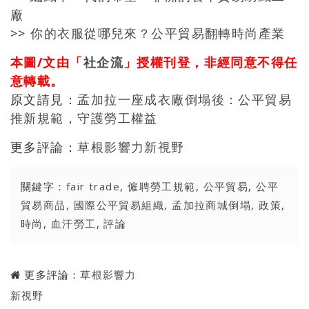
廠
>>
你的衣服從哪兒來？公平貿易翻轉時尚產業
本圖/文由「
社企流
」授權刊登，非經同意不得任
意轉載。
原文請見：
孟加拉一座成衣廠倒塌後：公平貿易
推新規範，守護勞工權益
更多評論：
草根影響力新視野
關鍵字：
fair trade
,
僱聘勞工規範
,
公平貿易
,
公平
貿易商品
,
國際公平貿易組織
,
孟加拉商城倒塌
,
政策
,
時尚
,
血汗勞工
,
評論
更多評論：
草根影響力
新視野