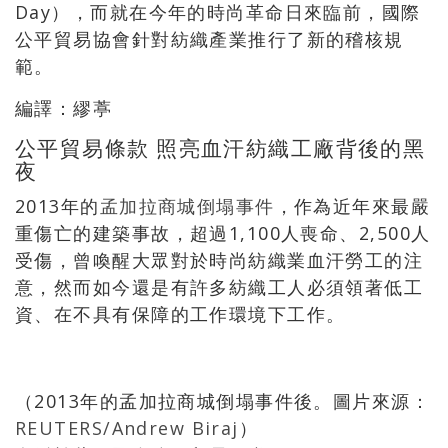
Day），而就在今年的時尚革命日來臨前，國際
公平貿易協會針對紡織產業推行了新的稽核規
範。
編譯：繆葶
公平貿易條款 照亮血汗紡織工廠背後的黑
夜
2013年的
孟加拉商城倒塌事件
，作為近年來最嚴
重傷亡的建築事故，超過1,100人喪命、2,500人
受傷，曾喚醒大眾對於時尚紡織業血汗勞工的注
意，然而如今還是有許多紡織工人必須領著低工
資、在不具有保障的工作環境下工作。
（2013年的孟加拉商城倒塌事件後。圖片來源：
REUTERS/Andrew Biraj
）