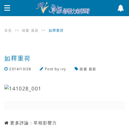
首頁
>>
插畫
最新
>>
如釋重荷
如釋重荷
2014/10/28
Post by
ivy
插畫
最新
瀏覽數
776
次
更多評論：
草根影響力