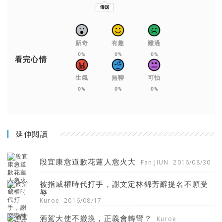
新奇
有趣
難過
0%
0%
0%
看完心情
生氣
無聊
可怕
0%
0%
0%
延伸閱讀
段宜康愈道歉花蓮人愈火大
Fan.JIUN
2016/08/30
被指威權時代打手，謝文定林錦芳辭提名不願受
辱
Kuroe
2016/08/17
酒駕大使不撤換，正義會轉彎？
Kuroe