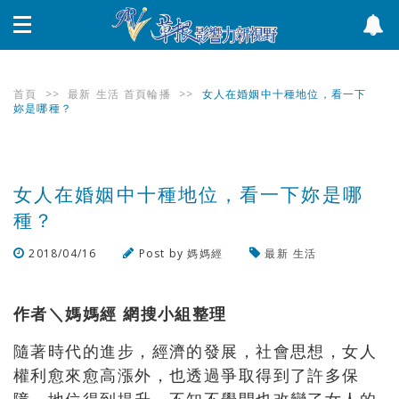
首頁
>>
最新
生活
首頁輪播
>>
女人在婚姻中十種地位，看一下
妳是哪種？
女人在婚姻中十種地位，看一下妳是哪
種？
2018/04/16
Post by
媽媽經
最新
生活
瀏覽數
524
次
作者＼媽媽經 網搜小組整理
隨著時代的進步，經濟的發展，社會思想，女人
權利愈來愈高漲外，也透過爭取得到了許多保