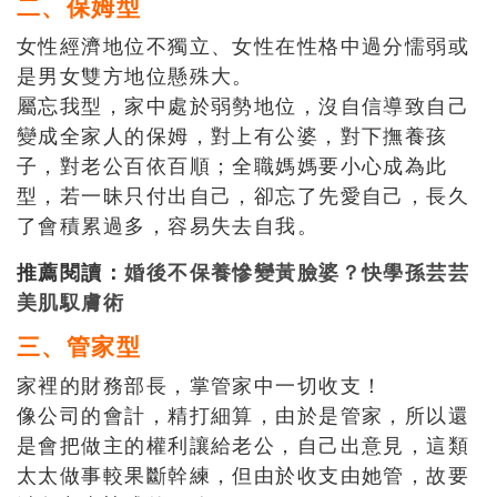
二、保姆型
女性經濟地位不獨立、女性在性格中過分懦弱或
是男女雙方地位懸殊大。
屬忘我型，家中處於弱勢地位，沒自信導致自己
變成全家人的保姆，對上有公婆，對下撫養孩
子，對老公百依百順；全職媽媽要小心成為此
型，若一昧只付出自己，卻忘了先愛自己，長久
了會積累過多，容易失去自我。
推薦閱讀：
婚後不保養慘變黃臉婆？快學孫芸芸
美肌馭膚術
三、管家型
家裡的財務部長，掌管家中一切收支！
像公司的會計，精打細算，由於是管家，所以還
是會把做主的權利讓給老公，自己出意見，這類
太太做事較果斷幹練，但由於收支由她管，故要