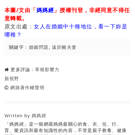
本圖/文由「
媽媽經
」授權刊登，非經同意不得任
意轉載。
原文出處：
女人在婚姻中十種地位，看一下妳是
哪種？
關鍵字：
婚姻問題
,
遠距離夫妻
更多評論：
草根影響力
新視野
網路著作權聲明
Written by
媽媽經
「媽媽經」是一個網羅媽媽最關心的食、衣、住、行、
育、樂資訊和最有知識性的內容，不管是親子教養、健康