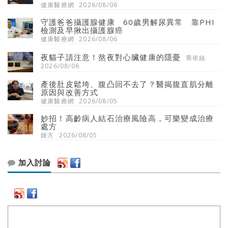
健康醫療網
2026/08/06
守護爸爸攝護腺健康 60歲男解尿異常 靠PHI
檢測及早揪出攝護腺癌
健康醫療網
2026/08/06
夜貓子請注意！熬夜對心臟健康的隱憂
喬依絲
2026/08/06
產後肚皮鬆垮、腹凸回不去了？醫揭腹直肌分離
原因與改善方式
健康醫療網
2026/08/05
妙招！高齡病人結石治療風險高，可樂變成治療
處方
鍾方
2026/08/05
加入討論