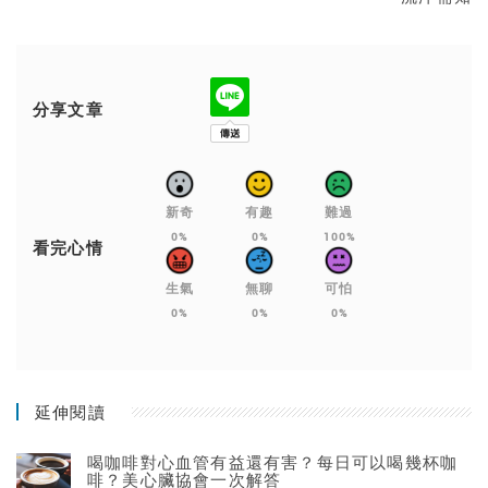
分享文章
新奇
有趣
難過
0%
0%
100%
看完心情
生氣
無聊
可怕
0%
0%
0%
延伸閱讀
喝咖啡對心血管有益還有害？每日可以喝幾杯咖
啡？美心臟協會一次解答