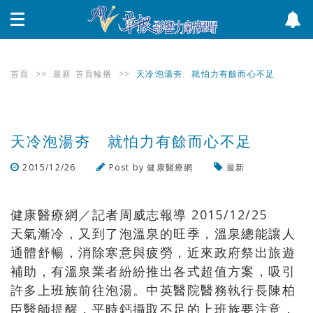
首頁
>>
最新
首頁輪播
>>
天冷泡湯夯 就怕力有餘而心不足
天冷泡湯夯 就怕力有餘而心不足
2015/12/26
Post by
健康醫療網
最新
瀏覽數
454
次
健康醫療網／記者周威志報導 2015/12/25
天氣漸冷，又到了泡溫泉的旺季，溫泉總能讓人
通體舒暢，消除寒意與疲勞，近來政府祭出旅遊
補助，有溫泉業者紛紛推出各式超值方案，吸引
許多上班族前往泡湯。中英醫院醫務執行長陳柏
臣醫師提醒，平時鈣攝取不足的上班族要注意，