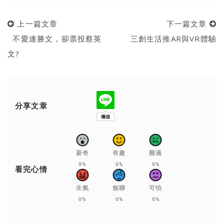
上一篇文章
下一篇文章
不愛連勝文，卻票投蔡英
三創生活推AR與VR體驗
文?
分享文章
新奇
有趣
難過
0%
0%
0%
看完心情
生氣
無聊
可怕
0%
0%
0%