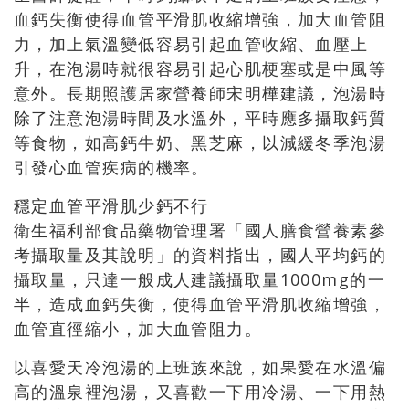
血鈣失衡使得血管平滑肌收縮增強，加大血管阻
力，加上氣溫變低容易引起血管收縮、血壓上
升，在泡湯時就很容易引起心肌梗塞或是中風等
意外。長期照護居家營養師宋明樺建議，泡湯時
除了注意泡湯時間及水溫外，平時應多攝取鈣質
等食物，如高鈣牛奶、黑芝麻，以減緩冬季泡湯
引發心血管疾病的機率。
穩定血管平滑肌少鈣不行
衛生福利部食品藥物管理署「國人膳食營養素參
考攝取量及其說明」的資料指出，國人平均鈣的
攝取量，只達一般成人建議攝取量1000mg的一
半，造成血鈣失衡，使得血管平滑肌收縮增強，
血管直徑縮小，加大血管阻力。
以喜愛天冷泡湯的上班族來說，如果愛在水溫偏
高的溫泉裡泡湯，又喜歡一下用冷湯、一下用熱