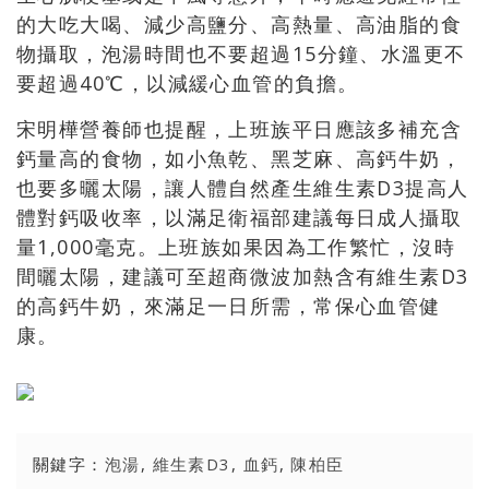
的大吃大喝、減少高鹽分、高熱量、高油脂的食
物攝取，泡湯時間也不要超過15分鐘、水溫更不
要超過40℃，以減緩心血管的負擔。
宋明樺營養師也提醒，上班族平日應該多補充含
鈣量高的食物，如小魚乾、黑芝麻、高鈣牛奶，
也要多曬太陽，讓人體自然產生維生素D3提高人
體對鈣吸收率，以滿足衛福部建議每日成人攝取
量1,000毫克。上班族如果因為工作繁忙，沒時
間曬太陽，建議可至超商微波加熱含有維生素D3
的高鈣牛奶，來滿足一日所需，常保心血管健
康。
關鍵字：
泡湯
,
維生素D3
,
血鈣
,
陳柏臣