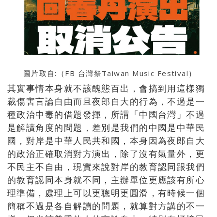
圖片取自:（FB
台灣祭Taiwan Music Festival
）
其實事情本身就不該醜態百出，
會搞到用這樣獨
裁傷害言論自由而且夜郎自大的行為，
不過是一
種政治中毒的借題發揮，所謂「中國台灣」
不過
是解讀角度的問題，差別是我們的中國是中華民
國，
對岸是中華人民共和國，
本身因為夜郎自大
的政治正確取消對方演出，除了沒有氣量外，
更
不民主不自由，
現實來說對岸的教育認同跟我們
的教育認同本身就不同，
主辦單位更應該有所心
理準備，處理上可以更聰明更圓滑，
有時候一個
簡稱不過是各自解讀的問題，就算對方講的不一