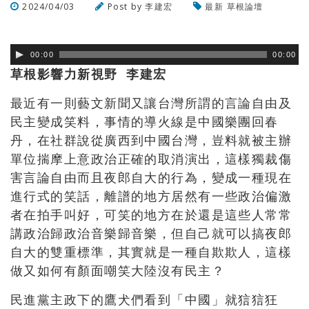
2024/04/03
Post by
李建宏
最新
草根論壇
瀏覽數
265
次
00:00
00:00
草根影響力新視野 李建宏
最近有一則藝文新聞又讓台灣所謂的言論自由及
民主變成笑料，
事情的導火線是中國樂團回春
丹，在社群說從廣西到中國台灣，
豈料就被主辦
單位揣摩上意政治正確的取消演出，
這樣獨裁傷
害言論自由而且夜郎自大的行為，
變成一種現在
進行式的笑話，
離譜的地方居然有一些政治偏激
者在拍手叫好，
可笑的地方在於還是這些人常常
講政治歸政治音樂歸音樂，
但自己就可以搞夜郎
自大的雙重標準，其實就是一種自欺欺人，
這樣
做又如何有顏面嘲笑大陸沒有民主？
民進黨主政下的鷹犬們看到「中國」就狺狺狂