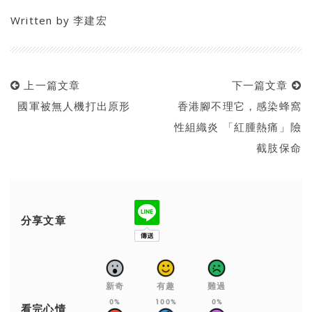
Written by
李建宏
上一篇文章
下一篇文章
國軍被無人機打出原形
香港腳不理它，感染蜂窩
性組織炎 「紅腫熱痛」險
截肢保命
分享文章
新奇
有趣
難過
0%
100%
0%
看完心情