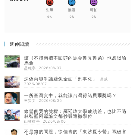
生氣
無聊
可怕
0%
0%
0%
延伸閱讀
讀《不撞南牆不回頭的馬金難兄難弟》也想談論
馬金
呂維寧
2026/08/07
深偽內容爭議避免全面「刑事化」
蔡威
2026/08/07
一所臺灣實中，就能讓台灣得諾貝爾獎嗎？
王賢文
2026/08/06
綠營側翼的雙標：羅廷瑋大學成績差，也比不過
林智堅兩篇論文都抄襲遭撤學位
山林棋手
2026/08/06
不是錢的問題，徐佳青的「東沙夏令營」戳破官