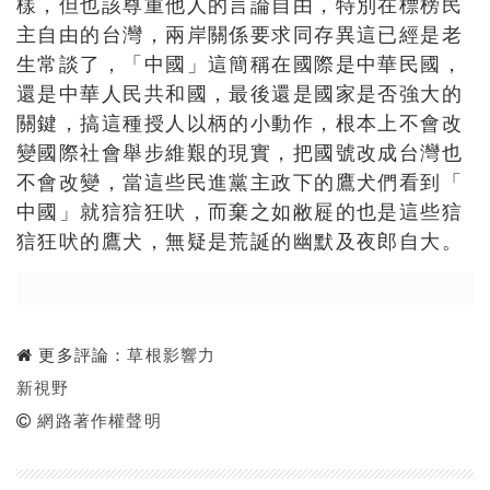
樣，
但也該尊重他人的言論自由，特別在標榜民
主自由的台灣，
兩岸關係要求同存異這已經是老
生常談了，「中國」
這簡稱在國際是中華民國，
還是中華人民共和國，
最後還是國家是否強大的
關鍵，搞這種授人以柄的小動作，
根本上不會改
變國際社會舉步維艱的現實，
把國號改成台灣也
不會改變，當這些民進黨主政下的鷹犬們看到「
中國」就狺狺狂吠，而棄之如敝屣的也是這些狺
狺狂吠的鷹犬，
無疑是荒誕的幽默及夜郎自大。
更多評論：
草根影響力
新視野
網路著作權聲明