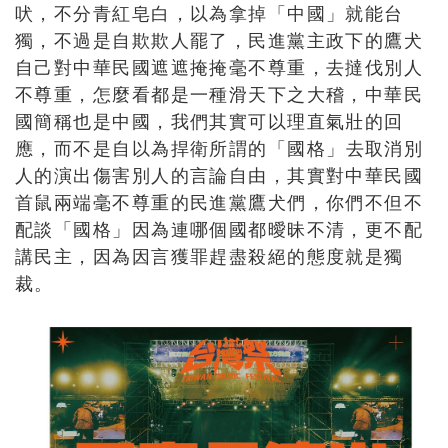
吠，不分青紅皂白，
以為拿掉「中國」就能台
獨，不過是自欺欺人罷了，
民進黨主政下的鷹犬
自己對中華民國遮遮掩掩毫不尊重，
去撻伐別人
不尊重，怎麼看都是一種滑天下之大稽，
中華民
國簡稱也是中國，我們其實可以理直氣壯的回
應，
而不是自以為捍衛所謂的「國格」
去取消別
人的演出傷害別人的言論自由，
其實對中華民國
首鼠兩端毫不尊重的民進黨鷹犬們，
你們不但不
配談「國格」因為連哪個國都曖昧不清，更不配
講民主，
因為因言獲罪趕盡殺絕的態度就是獨
裁。