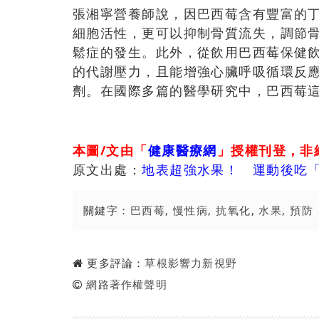
張湘寧營養師說，因巴西莓含有豐富的
細胞活性，更可以抑制骨質流失，調節
鬆症的發生。此外，從飲用巴西莓保健
的代謝壓力，且能增強心臟呼吸循環反
劑。在國際多篇的醫學研究中，巴西莓
本圖/文由「
健康醫療網
」授權刊登，非
原文出處：
地表超強水果！ 運動後吃
關鍵字：
巴西莓
,
慢性病
,
抗氧化
,
水果
,
預防
更多評論：
草根影響力新視野
網路著作權聲明