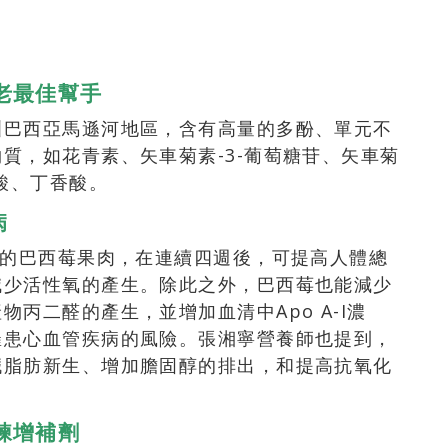
老最佳幫手
洲巴西亞馬遜河地區，含有高量的多酚、單元不
質，如花青素、矢車菊素-3-葡萄糖苷、矢車菊
酸、丁香酸。
病
克的巴西莓果肉，在連續四週後，可提高人體總
減少活性氧的產生。除此之外，巴西莓也能減少
丙二醛的產生，並增加血清中Apo A-I濃
罹患心血管疾病的風險。張湘寧營養師也提到，
臟脂肪新生、增加膽固醇的排出，和提高抗氧化
練增補劑