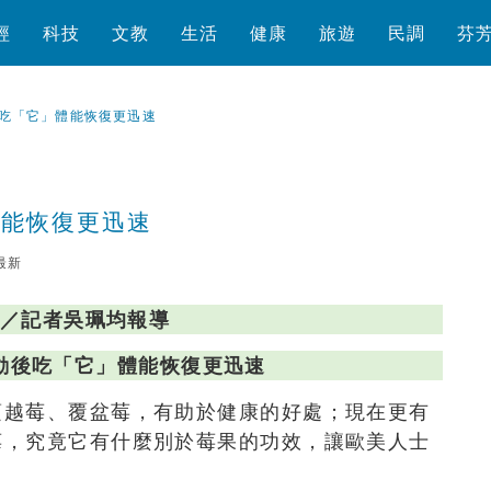
經
科技
文教
生活
健康
旅遊
民調
芬
吃「它」體能恢復更迅速
體能恢復更迅速
最新
瀏覽數
518
次
／記者吳珮均報導
動後吃「它」體能恢復更迅速
蔓越莓、覆盆莓，有助於健康的好處；現在更有
莓，究竟它有什麼別於莓果的功效，讓歐美人士