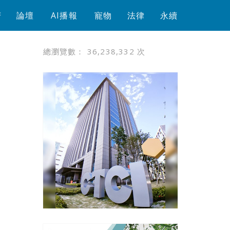
芳
論壇
AI播報
寵物
法律
永續
總瀏覽數：
36,238,332
次