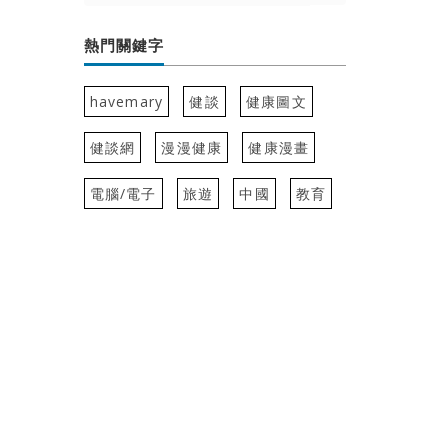
熱門關鍵字
havemary
健談
健康圖文
健談網
漫漫健康
健康漫畫
電腦/電子
旅遊
中國
教育