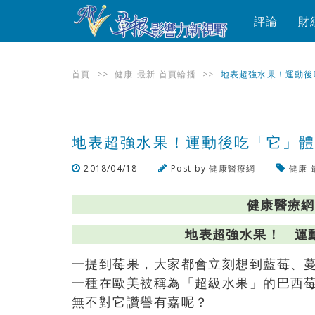
評論
財
首頁
>>
健康
最新
首頁輪播
>>
地表超強水果！運動後
地表超強水果！運動後吃「它」
2018/04/18
Post by
健康醫療網
健康
健康醫療網
地表超強水果！ 運
一提到莓果，大家都會立刻想到藍莓、
一種在歐美被稱為「超級水果」的巴西
無不對它讚譽有嘉呢？