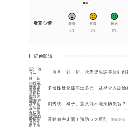
看完心情
新奇
有趣
難過
0%
0%
0%
延伸閱讀
一個月一針 新一代思覺失調長效針劑
多發性硬化症病灶多元 及早介入診治
劉秀枝：橘子、薑黃能不能預防失智？
運動傷害走開！預防５大原則
康健雜誌