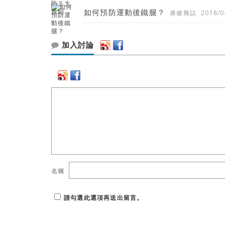
如何預防運動後鐵腿？
康健雜誌
2018/0
加入討論
名稱
請勾選此選項再送出留言。