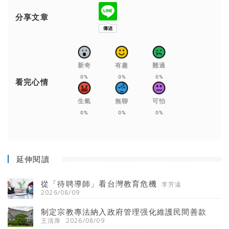
分享文章
新奇
有趣
難過
0%
0%
0%
看完心情
生氣
無聊
可怕
0%
0%
0%
延伸閱讀
從「待聘導師」看台灣教育危機
李芳遠
2026/08/09
制定宗教專法納入政府管理强化維護民間善款
王清厚
2026/08/09