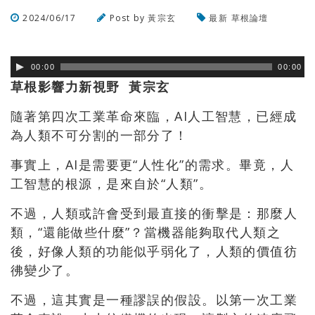
2024/06/17
Post by
黃宗玄
最新
草根論壇
瀏覽數
186
次
00:00
00:00
草根影響力新視野 黃宗玄
隨著第四次工業革命來臨，AI人工智慧，
已經成
為人類不可分割的一部分了！
事實上，AI是需要更“人性化”的需求。畢竟，人
工智慧的根源，
是來自於“人類”。
不過，人類或許會受到最直接的衝擊是：那麼人
類，“
還能做些什麼”？當機器能夠取代人類之
後，
好像人類的功能似乎弱化了，人類的價值彷
彿變少了。
不過，這其實是一種謬誤的假設。以第一次工業