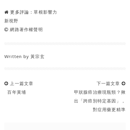
更多評論：
草根影響力
新視野
網路著作權聲明
Written by
黃宗玄
上一篇文章
下一篇文章
百年黃埔
甲狀腺癌治療現瓶頸？揪
出「跨癌別特定基因」，
對症用藥更精準