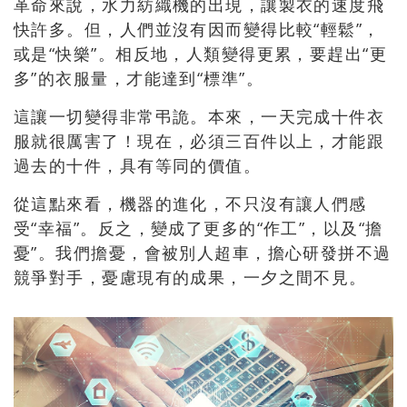
革命來說，
水力紡織機的出現，讓製衣的速度飛
快許多。但，
人們並沒有因而變得比較“輕鬆”，
或是“快樂”。相反地，
人類變得更累，要趕出“更
多”的衣服量，才能達到“標準”。
這讓一切變得非常弔詭。本來，一天完成十件衣
服就很厲害了！
現在，必須三百件以上，才能跟
過去的十件，具有等同的價值。
從這點來看，機器的進化，不只沒有讓人們感
受“幸福”。反之，
變成了更多的“作工”，以及“擔
憂”。我們擔憂，會被別人超車，
擔心研發拼不過
競爭對手，憂慮現有的成果，一夕之間不見。