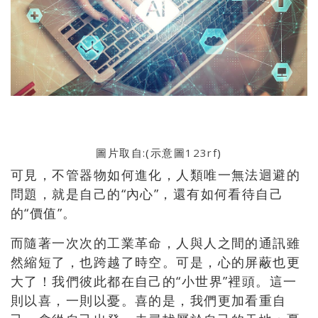
圖片取自:(示意圖
123rf
)
可見，不管器物如何進化，人類唯一無法迴避的
問題，就是自己的“
內心”，還有如何看待自己
的“價值”。
而隨著一次次的工業革命，人與人之間的通訊雖
然縮短了，
也跨越了時空。可是，心的屏蔽也更
大了！我們彼此都在自己的“
小世界”裡頭。這一
則以喜，一則以憂。喜的是，
我們更加看重自