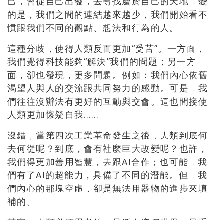
己，會從自己出發，去尋找屬於自己的天地；
憂
的是，我們之間的連結越來越少，
我們開始看不
慣跟我們不同的觀點、想法和行為的人。
這種分歧，使得人類反而更加“受苦”。一方面，
我們覺得科技能夠“解決”我們的問題；另一方
面，卻也發現，
更多問題。例如：
我們內心依舊
渴望人與人的交流跟共同努力的感動。可是，
我
們往往沒辦法有更好的互動與交會。
這也間接使
人類更加懷疑自我……
沒錯，當第四次工業革命發生之後，人類到底何
去何從呢？到底，
會有社麼巨大改變呢？也許，
我們得更加善用智慧，去跟AI合作；
也可能，我
們有了AI的超能力，具備了不同的潛能。但，
我
們內心的那塊空虛，卻是無法用器物的進步來填
補的。