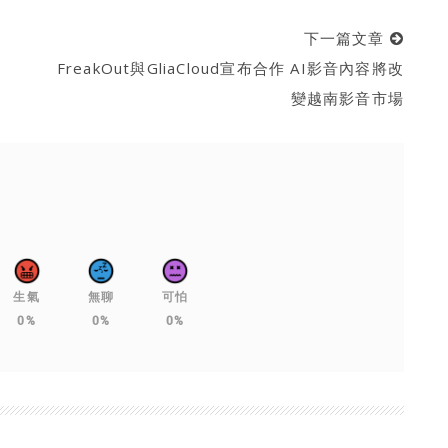
下一篇文章
FreakOut與GliaCloud宣布合作 AI影音內容將改
變越南影音市場
生氣
無聊
可怕
0%
0%
0%