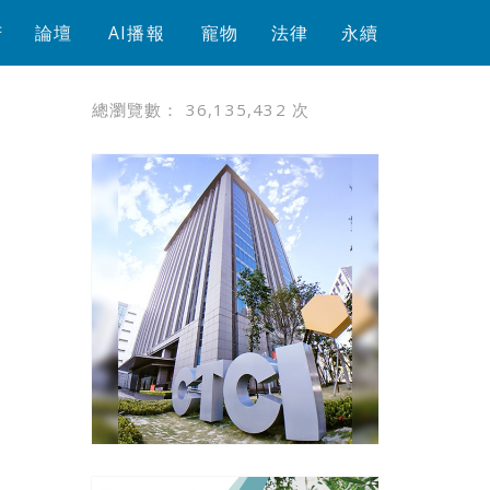
芳
論壇
AI播報
寵物
法律
永續
總瀏覽數：
36,135,432
次