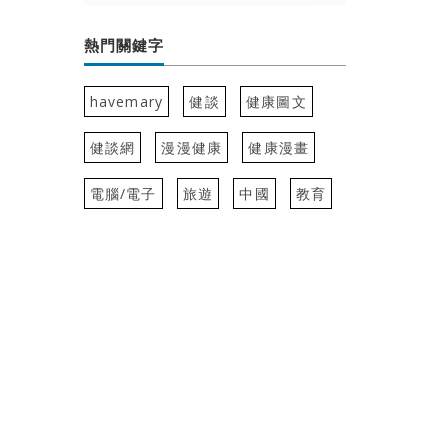
熱門關鍵字
havemary
健談
健康圖文
健談網
漫漫健康
健康漫畫
電腦/電子
旅遊
中國
教育