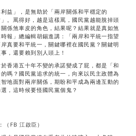
本利益」，是無助於「兩岸關係和平穩定的
對」。罵得好，越是這樣罵，國民黨越能脫掉頭
岸關係煞車皮的角色，結果呢？結果就是真如煞
球時報」總編輯胡錫進講：「兩岸和平統一指望
兩岸真要和平統一，關鍵哪裡在國民黨？關鍵明
經事，還要賴到別人頭上！
對於香港五十年不變的承諾變成了屁，都是「和
幹的嗎？國民黨追求的統一，向來以民主政體為
理智地面對兩岸關係，期盼和平成為兩邊互動的
助選，這時候要怪國民黨個鬼？
：（FB
江啟臣
）