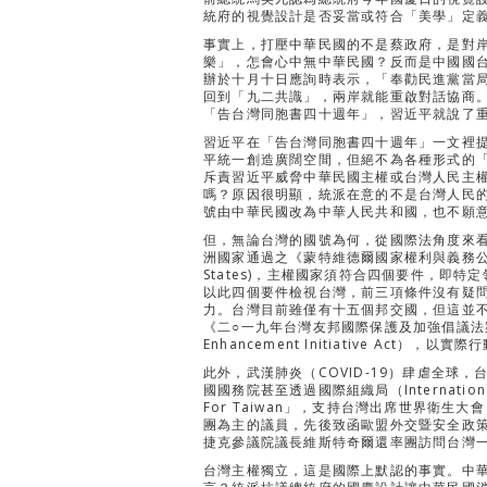
統府的視覺設計是否妥當或符合「美學」定
事實上，打壓中華民國的不是蔡政府，是對
樂」，怎會心中無中華民國？反而是中國國
辦於十月十日應詢時表示，「奉勸民進黨當
回到「九二共識」，兩岸就能重啟對話協商
「告台灣同胞書四十週年」，習近平就說了
習近平在「告台灣同胞書四十週年」一文裡
平統一創造廣闊空間，但絕不為各種形式的
斥責習近平威脅中華民國主權或台灣人民主
嗎？原因很明顯，統派在意的不是台灣人民
號由中華民國改為中華人民共和國，也不願
但，無論台灣的國號為何，從國際法角度來
洲國家通過之《蒙特維德爾國家權利與義務公約》(Monte
States)，主權國家須符合四個要件，即
以此四個要件檢視台灣，前三項條件沒有疑
力。台灣目前雖僅有十五個邦交國，但這並不
《二○一九年台灣友邦國際保護及加強倡議法案》（Taiwan
Enhancement Initiative Ac
此外，武漢肺炎（COVID-19）肆虐全球
國國務院甚至透過國際組織局（International
For Taiwan」，支持台灣出席世界衛
團為主的議員，先後致函歐盟外交暨安全政策高級
捷克參議院議長維斯特奇爾還率團訪問台灣
台灣主權獨立，這是國際上默認的事實。中