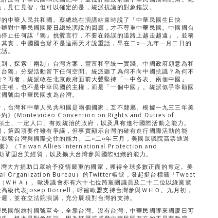
義，見仁見智，但可以確定的是，統派抗議的對象錯誤。
岸的中華人民共和國。蔡總統在演講結束時說了「中華民國生日快
台辦對中華民國國慶日總統演說的回應，才不尊重中華民國。中國國台
局停止任何謀『獨』挑釁言行，不要在錯誤的道路上越走越遠」，並稱
。其實，中國國台辦不是這兩天才說重話，早在二○一九年一月二日的
重話。
提到，探索「兩制」台灣方案，豐富和平統一實踐。中國政府願意為和
「台獨」分裂活動留下任何空間。統派聽了為何不向中國抗議？為何不
權？再者，統派敢在北京政府面前大聲堅持「一中各表、兩個中國」
的主權，也不是中華民國的主權，而是「一個中國」。統派似乎寧願國
意國號由中華民國改為台灣。
看，台灣和中華人民共和國是兩個國家，互不隸屬。根據一九三三年美
video Convention on Rights and Duties of
特定領土、一定人口、有效統治的政府，以及具有進行國際活動之能力。
問，第四項要件雖有爭議，但事實顯示台灣的確有進行國際活動的能
影響台灣與國際交往的能力。二○二○年三月，美國眾議院高票通過
 Allies International Protection and
t），以實際行動鞏固台美經貿，以及擴大台灣參與國際組織的能力。
，台灣大方捐助口罩給予疫情嚴重的國家，獲得全球多數正面的肯定。美
 Organization Bureau）的Twitter帳號，發起挺台標籤「Tweet
生大會（ＷＨＡ）。歐洲議會亦有六十七位跨黨團議員及二十二位以綠黨黨
代表Josep Borrell，呼籲歐盟支持台灣參與ＷＨＯ。九月初，
一週，並在立法院演講，充分展現對台灣的支持。
華民國能維持國號至今，全靠台灣。沒有台灣，中華民國哪來國慶日可