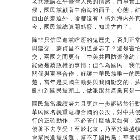
老共總講在乎臺灣人民的情感，而事實
候，國民黨顧著中南海的面子、心態，
西山的窘迫外，啥都沒有！搞到海內外
今，國民黨總算開點竅，知道方向了。
除非只信民進黨瞎掰的鬼歷史，否則正
與建交，蘇貞昌不知道是忘了？還是害
交，兩國之間更有「中美共同防禦條約
能做是蔡政權的事情；但作為國民，我
關係與軍事合作，好讓中華民族唯一的
楚，當年是美國主動要與我國斷交的，
亂扣到國民黨頭上，做派跟共產黨真是
國民黨當繼續努力且更進一步訴諸於行
華民國名義重返聯合國的公投，對中共
行的正確動作。不必管什麼結果如何，
傻著不去享受！至於北京，乃至於華盛
會幫民進黨勝選，幫不了國民黨；華盛