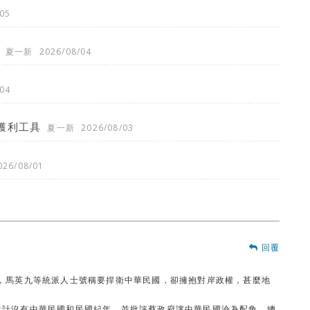
05
夏一新
2026/08/04
04
獲利工具
夏一新
2026/08/03
026/08/01
回覆
，馬英九等統派人士號稱要捍衛中華民國，卻擁抱對岸政權，甚麼地
設計沒有中華民國和民國紀年，並批評蔡政府讓中華民國淪為配角。總