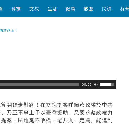
經
科技
文教
生活
健康
旅遊
民調
芬
的道路上！
！
瀏覽數
452
次
00:00
總算開始走對路！在立院提案呼籲蔡政權於中共
濟、乃至軍事上予以臺灣援助，又要求蔡政權力
個提案，民進黨不敢檔，老共則一定罵。能達到