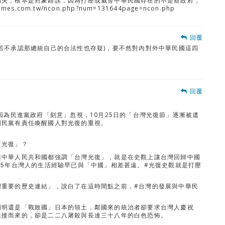
消失，根本是對象錯誤，因為打壓或威脅中華民國存在的不是蔡政府，
es.com.tw/ncon.php?num=131644page=ncon.php
回覆
若不承認那總統自己的合法性也存疑)，要不然對內對外中華民國這四
回覆
因為民進黨政府「刻意」忽視，10月25日的「台灣光復節」逐漸被遺
國民黨有責任喚醒國人對光復的重視。
「光復」？
與中華人民共和國都強調「台灣光復」，就是在史觀上讓台灣回歸中國
45年台灣人的生活經驗早已與「中國」相差甚遠。#光復史觀就是打壓
灣重要的歷史連結」，說白了在這時間點之前，#台灣的發展與中華民
明明還是「戰敗國」日本的領土，鄰國來的統治者卻要求台灣人慶祝
緊接而來的，卻是二二八屠殺與長達三十八年的白色恐怖。