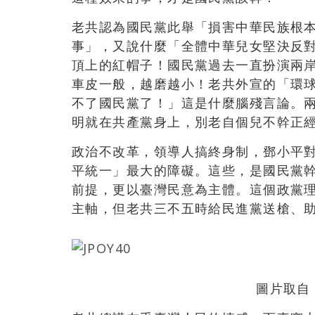
老共認為國民黨此舉「損害中華民族根
事」，又說什麼「全體中華兒女堅決反
頂上的紅帽子！國民黨過去一直扮演兩
車皮一般，越磨越小！老共外宣的「環
不了國民黨了！」這是什麼腦殘言論。
明就在共產黨身上，別老自個兒不幹正
政治不改革，領導人搞終身制，鄧小平
平統一」最大的障礙。這些，是國民黨
前提，更以臺灣民意為主體。這個政黨
主軸，但老共三不五時給民進黨送槍、
圖片取自