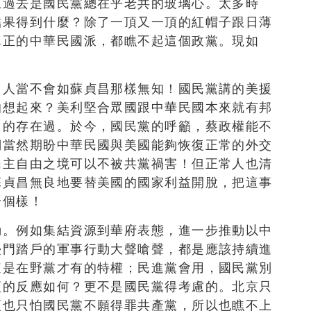
上過去是國民黨總在乎老共的玻璃心。太多時
結果得到什麼？除了一頂又一頂的紅帽子跟日薄
真正的中華民國派，都瞧不起這個政黨。現如
常人當不會如蘇貞昌那樣無知！國民黨講的美援
怕想起來？美利堅合眾國跟中華民國本來就有邦
」的存在過。於今，國民黨的呼籲，蔡政權能不
們當然期盼中華民國與美國能夠恢復正常的外交
民主自由之境可以不被共黨禍害！但正常人也清
蘇貞昌無良地要替美國的國家利益開脫，把這事
一個樣！
動。例如集結資源到華府表態，進一步推動以中
侵門踏戶的軍事行動大聲嗆聲，都是應該持續進
這是在野黨才有的特權；民進黨會用，國民黨別
頓的反應如何？更不是國民黨得考慮的。北京只
頓也只怕國民黨不願得罪共產黨，所以也瞧不上