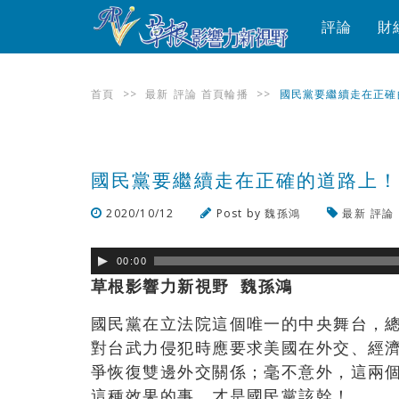
評論
財
首頁
>>
最新
評論
首頁輪播
>>
國民黨要繼續走在正確
國民黨要繼續走在正確的道路上
2020/10/12
Post by
魏孫鴻
最新
評論
00:00
草根影響力新視野 魏孫鴻
國民黨在立法院這個唯一的中央舞台，
對台武力侵犯時應要求美國在外交、經
爭恢復雙邊外交關係；毫不意外，這兩
這種效果的事，才是國民黨該幹！