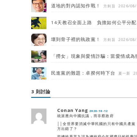
道地的對內認知作戰！
方剡旨
2026/08/
14天教召全面上路 負擔如何公平分配
壞到骨子裡的執政黨！
方剡旨
2026/08/
「撈女」現象與愛情詐騙：當愛情成為
民進黨的難題：卓揆何時下台
夏一新
2
3 則討論
Conan Yang
2020-10-12
統派應向中國抗議，而非蔡政府
││全世界要消滅中華民國的只有中國共產黨
方出錯了？
前總統馬英九認為總統府今年國慶日的視覺