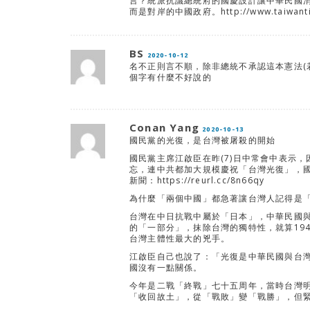
言？統派抗議總統府的國慶設計讓中華民國
而是對岸的中國政府。http://www.taiwantim
BS
2020-10-12
名不正則言不順，除非總統不承認這本憲法(
個字有什麼不好說的
Conan Yang
2020-10-13
國民黨的光復，是台灣被屠殺的開始
國民黨主席江啟臣在昨(7)日中常會中表示，
忘，連中共都加大規模慶祝「台灣光復」，
新聞：https://reurl.cc/8n66qy
為什麼「兩個中國」都急著讓台灣人記得是
台灣在中日抗戰中屬於「日本」，中華民國
的「一部分」，抹除台灣的獨特性，就算19
台灣主體性最大的兇手。
江啟臣自己也說了：「光復是中華民國與台
國沒有一點關係。
今年是二戰「終戰」七十五周年，當時台灣
「收回故土」，從「戰敗」變「戰勝」，但