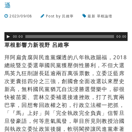
遜
2023/09/08
Post by
呂維寧
最新
草根論壇
瀏覽數
320
次
00:00
00:00
草根影響力新視野 呂維寧
拜阿扁貪腐與民進黨爛透的八年執政賜福，2018
總統暨立委選舉國民黨獲壓倒性勝利，不但大選
馬英九狂削謝長廷逾兩百萬張票數，立委泛藍席
次更囊括四分之三強，創國會全面改選以來歷史
新高，無料國民黨猶兀自沈浸勝選聲樂中，卻很
快被苗栗、雲林立委補選接連挫敗，打了扎實兩
巴掌，回想奪回政權之初，行政立法權一把抓，
「『馬』上好」與「完全執政完全負責」信誓旦
旦發豪語，何等意氣風發，舉目所見則教授治國
與執政立委扯政策後腿，軟弱閣揆讓民進黨牽著