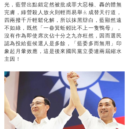
光，藍營出點錯定然被批成罪大惡極、轟的體無
完膚，綠營殺人放火則輕而易舉ㄠ成替天行道，
四兩撥千斤輕鬆化解，所以抹黑辯白，藍顯然遠
不如綠，既然「一畚箕蚯蚓比不上一隻鴨母」，
沒有作為即使席次佔十分之九亦枉然，因而選民
認為投給藍候選人是多餘，「藍委多而無用」印
象起月暈效應，這是後來國民黨立委連兩屆縮水
主因！