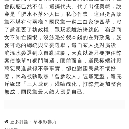
會觀感已然不佳，還搞代夫、代子出征奧戲，說
穿是「肥水不落外人田」私心作祟，這跟挺貪政
黨不堪有何兩樣？國民黨一窮二白家徒四壁，沒
了黨產丟了執政權，眾叛親離紛紛跳船，猶是商
女不知亡國恨，沒絲毫分裂本錢的在野政黨，岌
岌可危的總統與立委選舉，還自家人捉對廝殺，
淌混水參選到底自亂陣腳，天真以為只要拖住弊
案便能單打獨鬥勝選，眼前而言，選民極端討厭
萬惡民進黨係不爭事實，卻也對國民黨不懷好
感，因為被執政黨「曾參殺人」誣衊定型，遭充
斥綠媒「三人成虎」灌輸醜化，打弊無為加整合
無成，國民黨最大敵人應是自己。
更多評論：
草根影響力