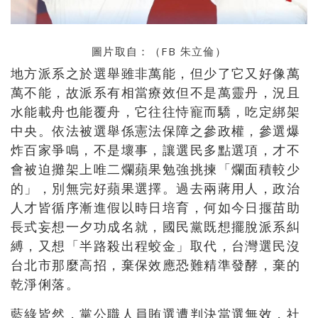
圖片取自：（FB
朱立倫
）
地方派系之於選舉雖非萬能，但少了它又好像萬
萬不能，故派系有相當療效但不是萬靈丹，況且
水能載舟也能覆舟，它往往恃寵而驕，吃定綁架
中央。依法被選舉係憲法保障之參政權，參選爆
炸百家爭鳴，不是壞事，讓選民多點選項，才不
會被迫攤架上唯二爛蘋果勉強挑揀「爛面積較少
的」，別無完好蘋果選擇。過去兩蔣用人，政治
人才皆循序漸進假以時日培育，何如今日揠苗助
長式妄想一夕功成名就，國民黨既想擺脫派系糾
縛，又想「半路殺出程蛟金」取代，台灣選民沒
台北市那麼高招，棄保效應恐難精準發酵，棄的
乾淨俐落。
藍綠皆然，黨公職人員賄選遭判決當選無效，社