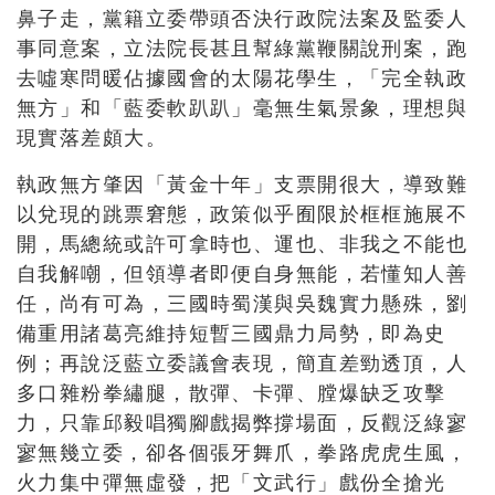
鼻子走，黨籍立委帶頭否決行政院法案及監委人
事同意案，立法院長甚且幫綠黨鞭關說刑案，跑
去噓寒問暖佔據國會的太陽花學生，「完全執政
無方」和「藍委軟趴趴」毫無生氣景象，理想與
現實落差頗大。
執政無方肇因「黃金十年」支票開很大，導致難
以兌現的跳票窘態，政策似乎囿限於框框施展不
開，馬總統或許可拿時也、運也、非我之不能也
自我解嘲，但領導者即便自身無能，若懂知人善
任，尚有可為，三國時蜀漢與吳魏實力懸殊，劉
備重用諸葛亮維持短暫三國鼎力局勢，即為史
例；再說泛藍立委議會表現，簡直差勁透頂，人
多口雜粉拳繡腿，散彈、卡彈、膛爆缺乏攻擊
力，只靠邱毅唱獨腳戲揭弊撐場面，反觀泛綠寥
寥無幾立委，卻各個張牙舞爪，拳路虎虎生風，
火力集中彈無虛發，把「文武行」戲份全搶光