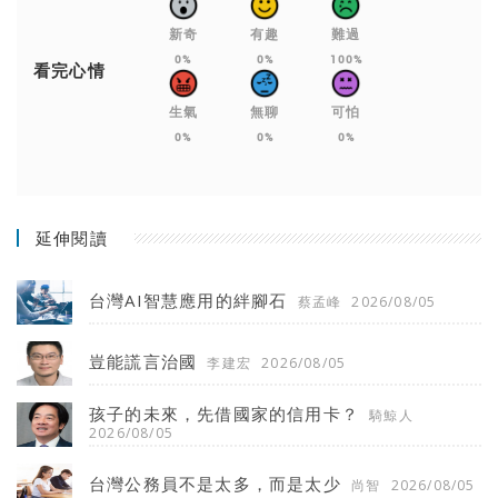
新奇
有趣
難過
0%
0%
100%
看完心情
生氣
無聊
可怕
0%
0%
0%
延伸閱讀
台灣AI智慧應用的絆腳石
蔡孟峰
2026/08/05
豈能謊言治國
李建宏
2026/08/05
孩子的未來，先借國家的信用卡？
騎鯨人
2026/08/05
台灣公務員不是太多，而是太少
尚智
2026/08/05