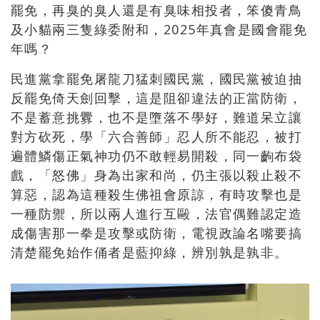
罷免，再臭的臭人還是有臭味相投者，笨傻青鳥
及小貓兩三隻綠委附和，2025年真會是國會罷免
年嗎？
民進黨拿罷免屠龍刀猛刺國民黨，國民黨被迫抽
反罷免倚天劍回擊，這是阻卻違法的正當防衛，
不是蓄意挑釁，也不是墮落不學好，難道呆立讓
對方砍死，學「六合善師」忍人所不能忍，被打
遍體鱗傷正氣神功仍不敢輕易開殺，同一齣布袋
戲，「怒佛」身為出家和尚，仍主張以殺止殺不
算惡，認為這種殺生佛祖會原諒，有時攻擊也是
一種防禦，所以兩人進行互毆，法官偶難認定造
成傷害那一拳是攻擊或防衛，電視政論名嘴要搞
清楚罷免始作俑者是藍抑綠，辨別孰是孰非。