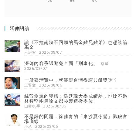
0%
0%
0%
延伸閱讀
讀《不撞南牆不回頭的馬金難兄難弟》也想談論
馬金
呂維寧
2026/08/07
深偽內容爭議避免全面「刑事化」
蔡威
2026/08/07
一所臺灣實中，就能讓台灣得諾貝爾獎嗎？
王賢文
2026/08/06
綠營側翼的雙標：羅廷瑋大學成績差，也比不過
林智堅兩篇論文都抄襲遭撤學位
山林棋手
2026/08/06
不是錢的問題，徐佳青的「東沙夏令營」戳破官
場底線
小丞
2026/08/06