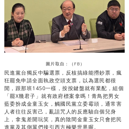
圖片取自：（
FB
）
民進黨台獨反中騙選票，反核搞綠能撈鈔票，瘋
狂罷免申請全面執政空頭支票，以為選民都很
閒，跟那班1450一樣，按按鍵盤就有業配，組個
「罷X幾君子」就有政府標案拿嗎！青鳥把男女
藍委扮成金童玉女，觸國民黨立委霉頭，通常害
人者往往反害己，亂詛咒人的反應驗自個兒身
上，拿鬼差開玩笑，真的陰間金童玉女只會把民
進黨及其側翼們接引西方極樂世界喔。