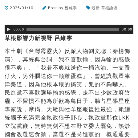
2025/01/10
Post by
呂維寧
最新
草根論壇
瀏覽數
270
次
00:00
00:00
草根影響力新視野 呂維寧
本土劇《台灣霹靂火》反派人物劉文聰〈秦楊飾
演〉，其經典台詞「我不喜歡輸，因為輸的感覺
很不爽」、「我若不爽就送你一桶汽油、一支番
仔火，另外擱送你一顆雞蛋糕」，曾經讓觀眾津
津樂道，因為他根本壞的搞笑，兇的不夠嚇人。
民進黨不喜歡選舉輸的感覺，走不出少數政府陰
霾，不習慣不能為所欲為鳥日子，聽占星學星座
專家說，摩羯、天蠍與牡羊座報復性最強，賴總
統腦子充滿完全執政狼子野心，執政黨那位LKK
立院黨鞭，無時無刻不想在野立委大罷免，熱炒
國會改選速食麵，當選不是民進黨的一概通通要