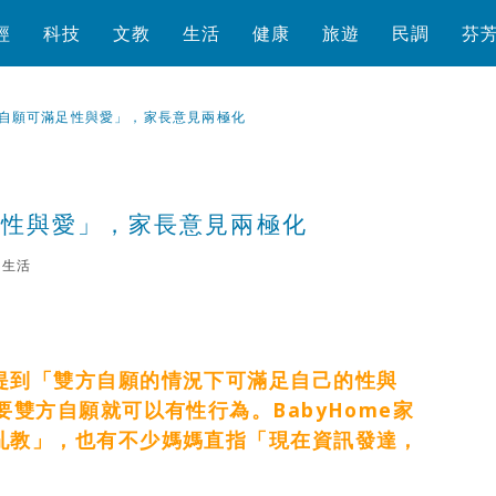
經
科技
文教
生活
健康
旅遊
民調
芬
自願可滿足性與愛」，家長意見兩極化
足性與愛」，家長意見兩極化
生活
瀏覽數
447
次
提到「雙方自願的情況下可滿足自己的性與
雙方自願就可以有性行為。BabyHome家
亂教」，也有不少媽媽直指「現在資訊發達，