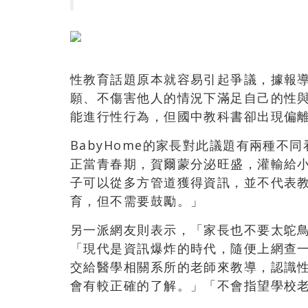
性教育話題原本就容易引起爭議，據報
願、不傷害他人的情況下滿足自己的性與
能進行性行為，但國中教科書卻出現偏
BabyHome的家長對此議題有兩種
正當青春期，賀爾蒙分泌旺盛，灌輸給
子可以從多方管道獲得資訊，並不代表
育，但不需要鼓勵。」
另一派網友則表示，「家長也不要太鴕
「現代是資訊爆炸的時代，隨便上網查
交給醫學相關系所的老師來教導，認識
會有較正確的了解。」「不會指望學校