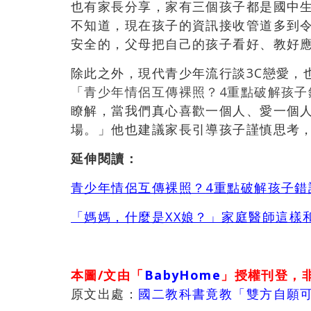
也有家長分享，家有三個孩子都是國中
不知道，現在孩子的資訊接收管道多到
安全的，父母把自己的孩子看好、教好
除此之外，現代青少年流行談3C戀愛，
「
青少年情侶互傳裸照？4重點破解孩子
瞭解，當我們真心喜歡一個人、愛一個
場。」他也建議家長引導孩子謹慎思考
延伸閱讀：
青少年情侶互傳裸照？
4
重點破解孩子錯
「媽媽，什麼是
XX
娘？」家庭醫師這樣
本圖/文由「
BabyHome
」授權刊登，
原文出處：
國二教科書竟教「雙方自願