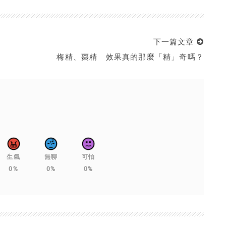
下一篇文章
梅精、棗精 效果真的那麼「精」奇嗎？
生氣
無聊
可怕
0%
0%
0%