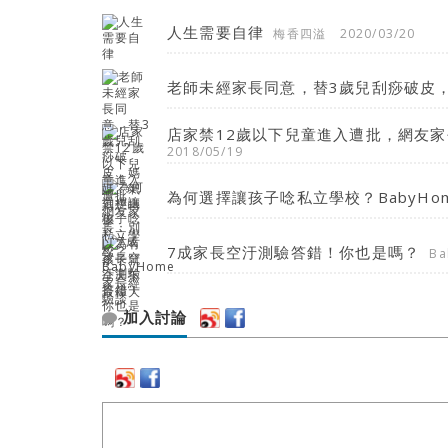
人生需要自律
梅香四溢
2020/03/20
老師未經家長同意，替3歲兒刮痧破皮
店家禁12歲以下兒童進入遭批，網友
2018/05/19
為何選擇讓孩子唸私立學校？BabyHo
7成家長空汙測驗答錯！你也是嗎？
Ba
加入討論