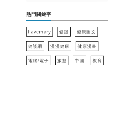
熱門關鍵字
havemary
健談
健康圖文
健談網
漫漫健康
健康漫畫
電腦/電子
旅遊
中國
教育