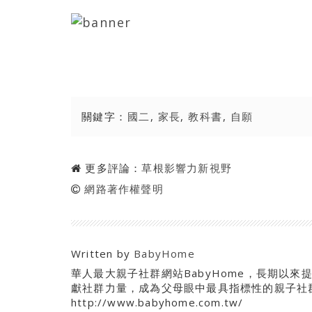
關鍵字：
國二
,
家長
,
教科書
,
自願
更多評論：
草根影響力新視野
網路著作權聲明
Written by
BabyHome
華人最大親子社群網站BabyHome，長期以
獻社群力量，成為父母眼中最具指標性的親子社群
http://www.babyhome.com.tw/