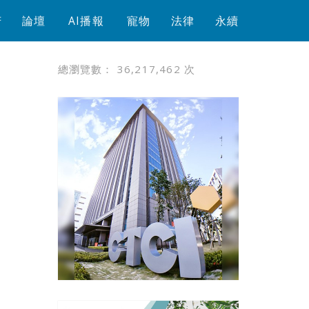
芳
論壇
AI播報
寵物
法律
永續
總瀏覽數：
36,217,462
次