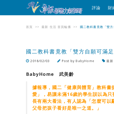
評論
財
首頁
>>
最新
生活
首頁輪播
>>
國二教科書竟教「雙方
國二教科書竟教「雙方自願可滿
2018/02/03
Post by
BabyHome
最新
BabyHome 武美齡
據報導，國二「健康與體育」教科書
愛」，易讓未滿16歲的學生誤以為只要
長有兩大看法，有人認為「怎麼可以
父母把孩子看好是唯一之道。」