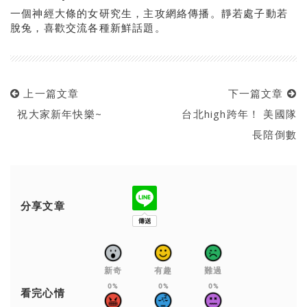
一個神經大條的女研究生，主攻網絡傳播。靜若處子動若
脫兔，喜歡交流各種新鮮話題。
上一篇文章
下一篇文章
祝大家新年快樂~
台北high跨年！ 美國隊
長陪倒數
分享文章
新奇
有趣
難過
0%
0%
0%
看完心情