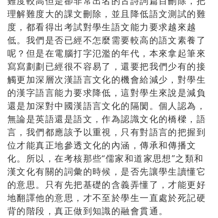
難度較高但是卻非常出名的古詩詞篇目刪除，把
理解難度大的課文刪除，並且降低語文測試的難
度，都看得出考試對學生語文能力要求越來越
低。我們是否已經不怎麼需要較高的語文素養了
呢？但是在電腦打字氾濫的年代，本來拿起筆來
寫寫劃劃已經很不容易了，還要把我們少有的接
觸更加深層次漢語言文化的機會給減少，對學生
的漢字語言能力要求降低，這對學生來說是減負
還是加深對中國漢語言文化的隔閡。個人認為，
無論是英語還是語文，作為認識文化的橋樑，語
言，我們都應該予以重視，只有對語言的把握到
位才能真正地參透文化的內涵，傳承和傳播文
化。所以，在考核那些“儒家和道家思想”之類和
漢文化有關的詞彙的時候，是否先讓學生讀懂它
的意思。只有先把基礎的含義弄懂了，才能更好
地翻譯他的意思，才不至於學生一直處於死記硬
背的階段，真正做到知識的融會貫通。