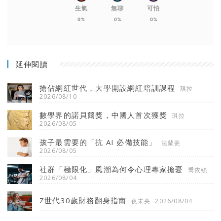
生氣
無聊
可怕
0%
0%
0%
延伸閱讀
搶佔網紅世代，大學開設網紅培訓課程
琪拉
2026/08/10
數學界的諾貝爾獎，中國人首次獲獎
琪拉
2026/08/05
孩子最需要的「抗 AI 必備技能」
法蘭瓷
2026/08/05
社群「極限化」風潮為何令心理專家擔憂
喬依絲
2026/08/04
Z世代30歲財務翻身指南
夜未央
2026/08/04