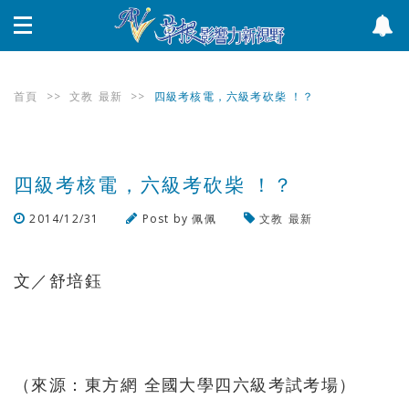
首頁
>>
文教
最新
>>
四級考核電，六級考砍柴 ！？
四級考核電，六級考砍柴 ！？
2014/12/31
Post by
佩佩
文教
最新
瀏覽數
1,083
次
文／舒培鈺
（來源：東方網 全國大學四六級考試考場）