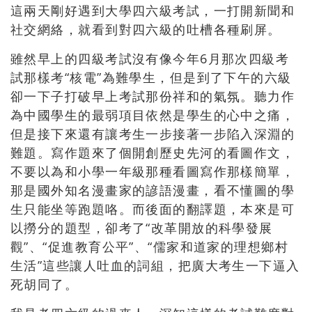
這兩天剛好遇到大學四六級考試，一打開新聞和
社交網絡，就看到對四六級的吐槽各種刷屏。
雖然早上的四級考試沒有像今年6月那次四級考
試那樣考“核電”為難學生，但是到了下午的六級
卻一下子打破早上考試那份祥和的氣氛。聽力作
為中國學生的最弱項目依然是學生的心中之痛，
但是接下來還有讓考生一步接著一步陷入深淵的
難題。寫作題來了個開創歷史先河的看圖作文，
不要以為和小學一年級那種看圖寫作那樣簡單，
那是國外知名漫畫家的諺語漫畫，看不懂圖的學
生只能坐等跑題咯。而後面的翻譯題，本來是可
以撈分的題型，卻考了“改革開放的科學發展
觀”、“促進教育公平”、“儒家和道家的理想鄉村
生活”這些讓人吐血的詞組，把廣大考生一下逼入
死胡同了。