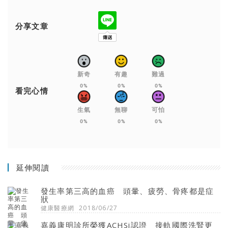
分享文章
新奇
有趣
難過
0%
0%
0%
看完心情
生氣
無聊
可怕
0%
0%
0%
延伸閱讀
發生率第三高的血癌 頭暈、疲勞、骨疼都是症
狀
健康醫療網
2018/06/27
嘉義康明診所榮獲ACHSi認證 接軌國際洗腎更