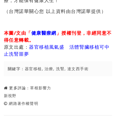
療，才能保有健康人生！
（台灣諾華關心您 以上資料由台灣諾華提供）
本圖/文由「
健康醫療網
」授權刊登，非經同意不
得任意轉載。
原文出處：
器官移植風氣盛 活體腎臟移植可中
止洗腎噩夢
關鍵字：
器官移植
,
治療
,
洗腎
,
達文西手術
更多評論：
草根影響力
新視野
網路著作權聲明