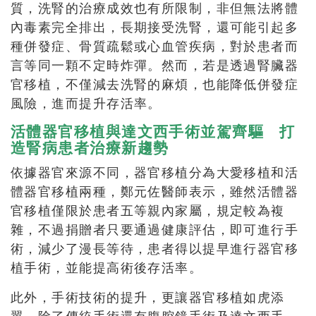
質，洗腎的治療成效也有所限制，非但無法將體
內毒素完全排出，長期接受洗腎，還可能引起多
種併發症、骨質疏鬆或心血管疾病，對於患者而
言等同一顆不定時炸彈。然而，若是透過腎臟器
官移植，不僅減去洗腎的麻煩，也能降低併發症
風險，進而提升存活率。
活體器官移植與達文西手術並駕齊驅 打
造腎病患者治療新趨勢
依據器官來源不同，器官移植分為大愛移植和活
體器官移植兩種，鄭元佐醫師表示，雖然活體器
官移植僅限於患者五等親內家屬，規定較為複
雜，不過捐贈者只要通過健康評估，即可進行手
術，減少了漫長等待，患者得以提早進行器官移
植手術，並能提高術後存活率。
此外，手術技術的提升，更讓器官移植如虎添