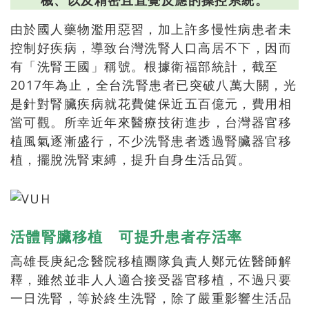
械、以及精密且直覺反應的操控系統。
由於國人藥物濫用惡習，加上許多慢性病患者未
控制好疾病，導致台灣洗腎人口高居不下，因而
有「洗腎王國」稱號。根據衛福部統計，截至
2017年為止，全台洗腎患者已突破八萬大關，光
是針對腎臟疾病就花費健保近五百億元，費用相
當可觀。所幸近年來醫療技術進步，台灣器官移
植風氣逐漸盛行，不少洗腎患者透過腎臟器官移
植，擺脫洗腎束縛，提升自身生活品質。
活體腎臟移植 可提升患者存活率
高雄長庚紀念醫院移植團隊負責人鄭元佐醫師解
釋，雖然並非人人適合接受器官移植，不過只要
一日洗腎，等於終生洗腎，除了嚴重影響生活品