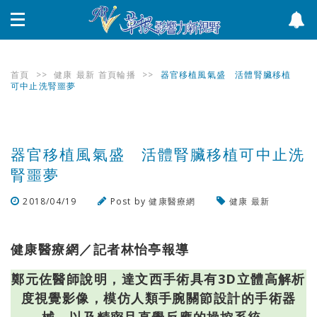
首頁
>>
健康
最新
首頁輪播
>>
器官移植風氣盛 活體腎臟移植
可中止洗腎噩夢
器官移植風氣盛 活體腎臟移植可中止洗
腎噩夢
2018/04/19
Post by
健康醫療網
健康
最新
瀏覽數
449
次
健康醫療網／記者林怡亭報導
鄭元佐醫師說明，達文西手術具有3D立體高解析
度視覺影像，模仿人類手腕關節設計的手術器