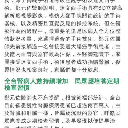
翼，除了傳統手術還有腹腔鏡手術及達文西手
術。鄭元佐醫師說明，達文西手術具有3D立體高
解析度視覺影像，模仿人類手腕關節設計的手術
器械、以及精密且直覺反應的操控系統。但在醫
療行為的過程中，最重要的還是以病人全方位整
體狀況考量，來選擇適合的手術技術。鄭元佐醫
師先前接觸過一名曾接受過大腸癌手術患者，由
於體內血管與器官較為沾黏，在醫師建議下，家
屬接受達文西手術，術後患者成功捐贈腎臟，復
原情況也相當良好，家屬們都十分欣慰。
全台腎病人數持續增加 民眾應培養定期
檢查習慣
鄭元佐醫師也不忘提醒，根據衛福部統計，全台
目前罹患慢性腎臟疾病患者已超過兩百萬人，由
於腎臟和肝臟一樣，皆屬於沉默的器官，呼籲民
眾應養成定期檢查習慣，及早發現以便提早治